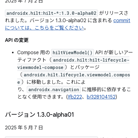
2025 年 7 月 2 日
androidx.hilt:hilt-*:1.3.0-alpha02
がリリースさ
れました。バージョン 1.3.0-alpha02 に含まれる
commit
については、こちらをご覧ください
。
API の変更
Compose 用の
hiltViewModel()
API が新しいアー
ティファクト（
androidx.hilt:hilt-lifecycle-
viewmodel-compose
）とパッケージ
（
androidx.hilt.lifecycle.viewmodel.compos
e
）に移動しました。これによ
り、
androidx.navigation
に推移的に依存するこ
となく使用できます。(
Ifb222
、
b/328104152
)
バージョン 1
.
3
.
0-alpha01
2025 年 5 月 7 日