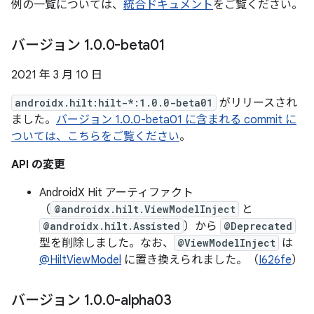
例の一覧については、
統合ドキュメント
をご覧ください。
バージョン 1
.
0
.
0-beta01
2021 年 3 月 10 日
androidx.hilt:hilt-*:1.0.0-beta01
がリリースされ
ました。
バージョン 1.0.0-beta01 に含まれる commit に
ついては、こちらをご覧ください
。
API の変更
AndroidX Hit アーティファクト
（
@androidx.hilt.ViewModelInject
と
@androidx.hilt.Assisted
）から
@Deprecated
型を削除しました。なお、
@ViewModelInject
は
@HiltViewModel
に置き換えられました。（
I626fe
）
バージョン 1
.
0
.
0-alpha03