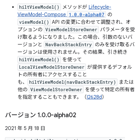
hiltViewModel()
メソッドが
Lifecycle-
ViewModel-Compose
1.0.0-alpha07
の
viewModel()
API の変更に合わせて調整され、オ
プションの
ViewModelStoreOwner
パラメータを受
け取るようになりました。この場合、引数のないバ
ージョンと
NavBackStackEntry
のみを受け取るバ
ージョンは使用されません。その結果、引き続き
hiltViewModel()
を使って
LocalViewModelStoreOwner
が提供するデフォル
トの所有者にアクセスすること
も、
hiltViewModel(navBackStackEntry)
または
他の
ViewModelStoreOwner
を使って特定の所有者
を指定することもできます。（
I2628d
）
バージョン 1
.
0
.
0-alpha02
2021 年 5 月 18 日