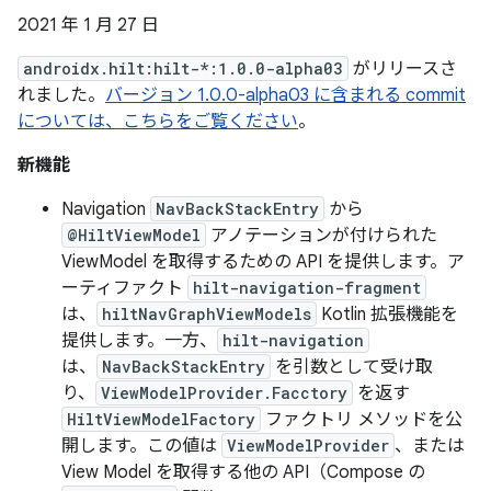
2021 年 1 月 27 日
androidx.hilt:hilt-*:1.0.0-alpha03
がリリースさ
れました。
バージョン 1.0.0-alpha03 に含まれる commit
については、こちらをご覧ください
。
新機能
Navigation
NavBackStackEntry
から
@HiltViewModel
アノテーションが付けられた
ViewModel を取得するための API を提供します。ア
ーティファクト
hilt-navigation-fragment
は、
hiltNavGraphViewModels
Kotlin 拡張機能を
提供します。一方、
hilt-navigation
は、
NavBackStackEntry
を引数として受け取
り、
ViewModelProvider.Facctory
を返す
HiltViewModelFactory
ファクトリ メソッドを公
開します。この値は
ViewModelProvider
、または
View Model を取得する他の API（Compose の