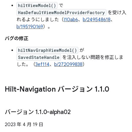
hiltViewModel()
で
HasDefaultViewModelProviderFactory
を受け入
れるようにしました（
I10ab6
、
b/249548618
、
b/195190169
）。
バグの修正
hiltNavGraphViewModel()
が
SavedStateHandle
を注入しない問題を修正しま
した。（
3ef114
、
b/272099838
）
Hilt-Navigation バージョン 1
.
1
.
0
バージョン 1
.
1
.
0-alpha02
2023 年 4 月 19 日