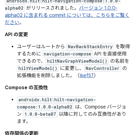
androidx.hilt:hilt-navigation-compose:1.0.0-
alpha02
がリリースされました。
バージョン 1.0.0-
alpha02 に含まれる commit については、こちらをご覧く
ださい
。
API の変更
ユーザーはルートから
NavBackStackEntry
を取得
するために
navigation-compose
API を直接使用
できるので、
hiltNavGraphViewModel()
の名前を
hiltViewModel()
に変更し、
NavController
の
拡張機能を削除しました。（
I6ef57
）
Compose の互換性
androidx.hilt:hilt-navigation-
compose:1.0.0-alpha02
は、Compose バージョ
ン
1.0.0-beta07
以降に対してのみ互換性があり
ます。
依存関係の更新