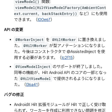
viewModel()
関数:
viewModel(HiltViewModelFactory(AmbientCont
ext.current, backStackEntry))
など）にも使用
できます。（
I00e67
）
API の変更
@WorkerInject
を
@HiltWorker
に置き換えまし
た。
@HiltWorker
が型アノテーションになりまし
た。今後はコンストラクタで @AssistedInject を使
用する必要があります。（
Ic2f15
）
@ViewModelInject
のサポートが終了しました。
同等の機能が、Hilt Android API のコアの一部となっ
た
@HiltViewModel
で提供されるようになりまし
た。（
I36a41
）
バグの修正
AndroidX Hilt 拡張モジュールが Hilt で正しく受け取
られず、ワーカーを作成に利用できない問題を修正