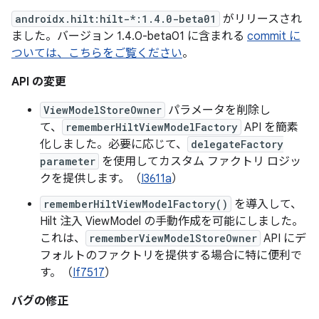
androidx.hilt:hilt-*:1.4.0-beta01
がリリースされ
ました。バージョン 1.4.0-beta01 に含まれる
commit に
ついては、こちらをご覧ください
。
API の変更
ViewModelStoreOwner
パラメータを削除し
て、
rememberHiltViewModelFactory
API を簡素
化しました。必要に応じて、
delegateFactory
parameter
を使用してカスタム ファクトリ ロジッ
クを提供します。（
I3611a
）
rememberHiltViewModelFactory()
を導入して、
Hilt 注入 ViewModel の手動作成を可能にしました。
これは、
rememberViewModelStoreOwner
API にデ
フォルトのファクトリを提供する場合に特に便利で
す。（
If7517
）
バグの修正