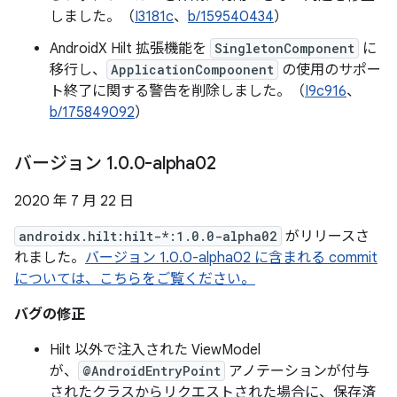
しました。（
I3181c
、
b/159540434
）
AndroidX Hilt 拡張機能を
SingletonComponent
に
移行し、
ApplicationCompoonent
の使用のサポー
ト終了に関する警告を削除しました。（
I9c916
、
b/175849092
）
バージョン 1
.
0
.
0-alpha02
2020 年 7 月 22 日
androidx.hilt:hilt-*:1.0.0-alpha02
がリリースさ
れました。
バージョン 1.0.0-alpha02 に含まれる commit
については、こちらをご覧ください。
バグの修正
Hilt 以外で注入された ViewModel
が、
@AndroidEntryPoint
アノテーションが付与
されたクラスからリクエストされた場合に、保存済