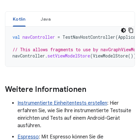
Kotlin
Java
val
navController
=
TestNavHostController
(
Applicat
// This allows fragments to use by navGraphViewMod
navController
.
setViewModelStore
(
ViewModelStore
())
Weitere Informationen
Instrumentierte Einheitentests erstellen
: Hier
erfahren Sie, wie Sie Ihre instrumentierte Testsuite
einrichten und Tests auf einem Android-Gerät
ausführen.
Espresso
: Mit Espresso können Sie die