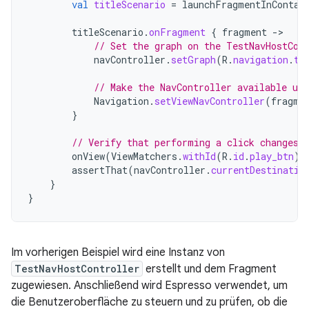
val
titleScenario
=
launchFragmentInContai
titleScenario
.
onFragment
{
fragment
-
// Set the graph on the TestNavHostCon
navController
.
setGraph
(
R
.
navigation
.
tr
// Make the NavController available us
Navigation
.
setViewNavController
(
fragme
}
// Verify that performing a click changes 
onView
(
ViewMatchers
.
withId
(
R
.
id
.
play_btn
))
assertThat
(
navController
.
currentDestinatio
}
}
Im vorherigen Beispiel wird eine Instanz von
TestNavHostController
erstellt und dem Fragment
zugewiesen. Anschließend wird Espresso verwendet, um
die Benutzeroberfläche zu steuern und zu prüfen, ob die