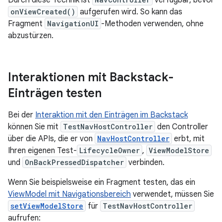
onViewCreated()
aufgerufen wird. So kann das
Fragment
NavigationUI
-Methoden verwenden, ohne
abzustürzen.
Interaktionen mit Backstack-
Einträgen testen
Bei der
Interaktion mit den Einträgen im Backstack
können Sie mit
TestNavHostController
den Controller
über die APIs, die er von
NavHostController
erbt, mit
Ihren eigenen Test-
LifecycleOwner
,
ViewModelStore
und
OnBackPressedDispatcher
verbinden.
Wenn Sie beispielsweise ein Fragment testen, das ein
ViewModel mit Navigationsbereich
verwendet, müssen Sie
setViewModelStore
für
TestNavHostController
aufrufen: