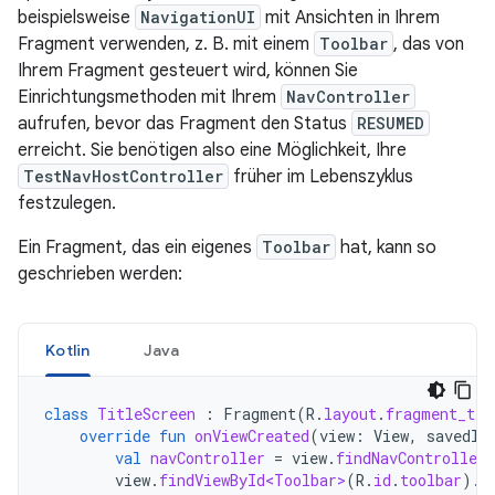
beispielsweise
NavigationUI
mit Ansichten in Ihrem
Fragment verwenden, z. B. mit einem
Toolbar
, das von
Ihrem Fragment gesteuert wird, können Sie
Einrichtungsmethoden mit Ihrem
NavController
aufrufen, bevor das Fragment den Status
RESUMED
erreicht. Sie benötigen also eine Möglichkeit, Ihre
TestNavHostController
früher im Lebenszyklus
festzulegen.
Ein Fragment, das ein eigenes
Toolbar
hat, kann so
geschrieben werden:
Kotlin
Java
class
TitleScreen
:
Fragment
(
R
.
layout
.
fragment_tit
override
fun
onViewCreated
(
view
:
View
,
savedIn
val
navController
=
view
.
findNavController
view
.
findViewById<Toolbar>
(
R
.
id
.
toolbar
).
s