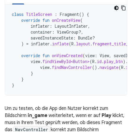
class
TitleScreen
:
Fragment
()
{
override
fun
onCreateView
(
inflater
:
LayoutInflater
,
container
:
ViewGroup?,
savedInstanceState
:
Bundle?
)
=
inflater
.
inflate
(
R
.
layout
.
fragment_title_s
override
fun
onViewCreated
(
view
:
View
,
savedIn
view
.
findViewById<Button>
(
R
.
id
.
play_btn
).
s
view
.
findNavController
().
navigate
(
R
.
id
}
}
}
Um zu testen, ob die App den Nutzer korrekt zum
Bildschirm
in_game
weiterleitet, wenn er auf
Play
klickt,
muss in Ihrem Test geprüft werden, ob dieses Fragment
das
NavController
korrekt zum Bildschirm