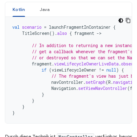
Kotlin
Java
val
scenario
=
launchFragmentInContainer
{
TitleScreen
().
also
{
fragment
-
>

// In addition to returning a new instance
// get a callback whenever the fragment's 
// or destroyed so that we can set the NavC
fragment
.
viewLifecycleOwnerLiveData
.
observ
if
(
viewLifecycleOwner
!=
null
)
{
// The fragment's view has just be
navController
.
setGraph
(
R
.
navigatio
Navigation
.
setViewNavController
(
fr
}
}
}
}
Durch diese Technik ist
NavController
verfügbar, bevor