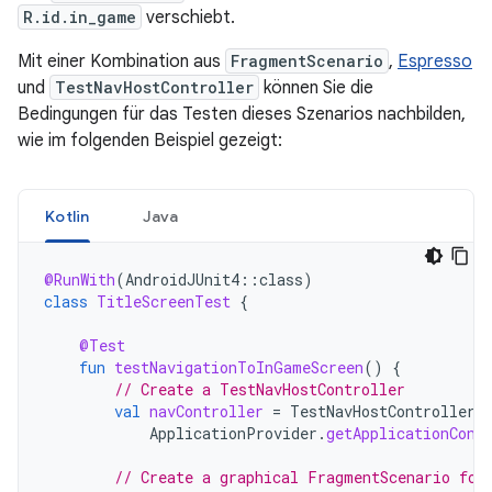
R.id.in_game
verschiebt.
Mit einer Kombination aus
FragmentScenario
,
Espresso
und
TestNavHostController
können Sie die
Bedingungen für das Testen dieses Szenarios nachbilden,
wie im folgenden Beispiel gezeigt:
Kotlin
Java
@RunWith
(
AndroidJUnit4
::
class
)
class
TitleScreenTest
{
@Test
fun
testNavigationToInGameScreen
()
{
// Create a TestNavHostController
val
navController
=
TestNavHostController
(
ApplicationProvider
.
getApplicationCont
// Create a graphical FragmentScenario for