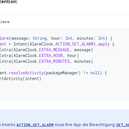
ntention:
Java
larm
(
message
:
String
,
hour
:
Int
,
minutes
:
Int
)
{
ent
=
Intent
(
AlarmClock
.
ACTION_SET_ALARM
).
apply
{
Extra
(
AlarmClock
.
EXTRA_MESSAGE
,
message
)
Extra
(
AlarmClock
.
EXTRA_HOUR
,
hour
)
Extra
(
AlarmClock
.
EXTRA_MINUTES
,
minutes
)
ent
.
resolveActivity
(
packageManager
)
!=
null
)
{
rtActivity
(
intent
)
 Intents
muss Ihre App die Berechtigung
ACTION_SET_ALARM
SET_A