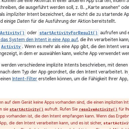
 können Sie eine Aktivität in einer anderen App starten, indem S
chreiben, die ausgeführt werden soll, z. B. „Karte ansehen“ o
als
impliziter
Intent bezeichnet, da er nicht die zu startende 
d einige
Daten
für die Ausführung der Aktion bereitstellt.
tActivity()
oder
startActivityForResult()
aufrufen und e
 das System den Intent in eine App auf
, die ihn verarbeiten kann
Activity
. Wenn es mehr als eine App gibt, die den Intent ver
angezeigt, in dem er auswählen kann, welche App verwendet wer
e werden verschiedene implizite Intents beschrieben, mit denen
d nach dem Typ der App geordnet, die den Intent verarbeitet. In
 einen
Intent-Filter
erstellen können, um die Fähigkeit Ihrer App,
n auf dem Gerät keine Apps vorhanden sind, die einen impliziten I
n sie
aufruft. Rufen Sie
für I
startActivity()
resolveActivity()
pp vorhanden ist, die den Intent empfangen kann. Wenn das Ergebnis 
pp, die den Intent verarbeiten kann, und es ist sicher,
startActivi