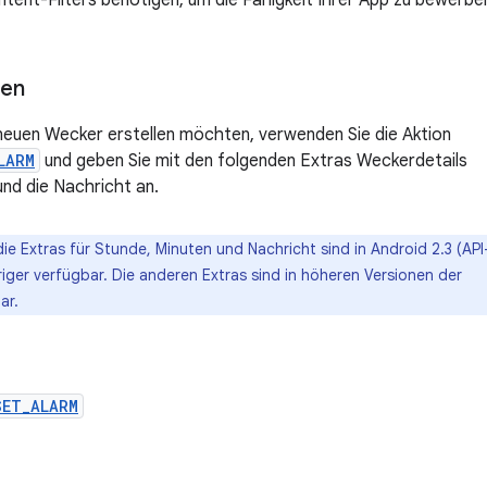
Intent-Filters benötigen, um die Fähigkeit Ihrer App zu bewerben
len
neuen Wecker erstellen möchten, verwenden Sie die Aktion
LARM
und geben Sie mit den folgenden Extras Weckerdetails
und die Nachricht an.
die Extras für Stunde, Minuten und Nachricht sind in Android 2.3 (API
riger verfügbar. Die anderen Extras sind in höheren Versionen der
ar.
SET_ALARM