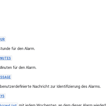
OUR
Stunde für den Alarm.
INUTES
Minuten für den Alarm.
ESSAGE
 benutzerdefinierte Nachricht zur Identifizierung des Alarms.
AYS
ArrayList
mit jedem Wochentag, an dem dieser Alarm wiederh