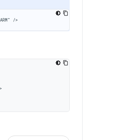
LARM"
/>