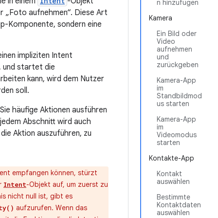
ie in einem
Intent
-Objekt
n hinzufügen
der „Foto aufnehmen“. Diese Art
Kamera
App-Komponente, sondern eine
Ein Bild oder
Video
aufnehmen
inen impliziten Intent
und
zurückgeben
, und startet die
arbeiten kann, wird dem Nutzer
Kamera-App
im
den soll.
Standbildmod
us starten
 Sie häufige Aktionen ausführen
Kamera-App
 jedem Abschnitt wird auch
im
 die Aktion auszuführen, zu
Videomodus
starten
Kontakte-App
ntent empfangen können, stürzt
Kontakt
auswählen
hr
-Objekt auf, um zuerst zu
Intent
nicht null ist, gibt es
Bestimmte
Kontaktdaten
aufzurufen. Wenn das
ty()
auswählen