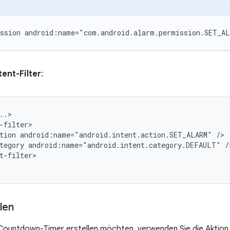
ssion
android:name="com.android.alarm.permission.SET_A
tent-Filter
:
tion
android:name="android.intent.action.SET_ALARM"
tegory
android:name="android.intent.category.DEFAULT"
t-filter>

len
Countdown-Timer erstellen möchten, verwenden Sie die Aktion