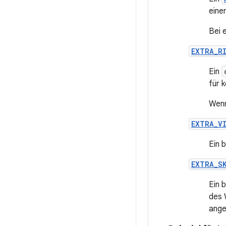
eine
Bei 
EXTRA_R
Ein
für k
Wenn
EXTRA_V
Ein 
EXTRA_S
Ein 
des 
ange