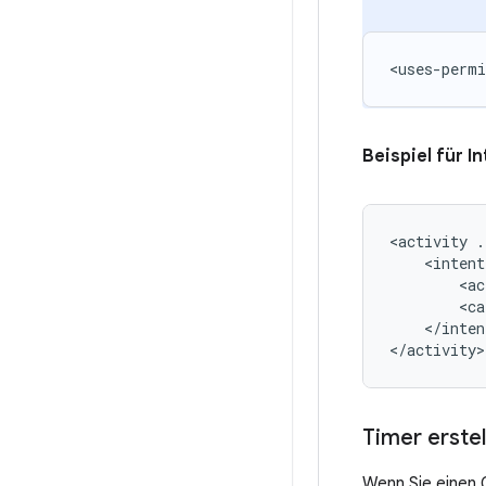
<uses-permi
Beispiel für In
<activity
<ac
<ca
</inten
</activity>
Timer erstel
Wenn Sie einen 