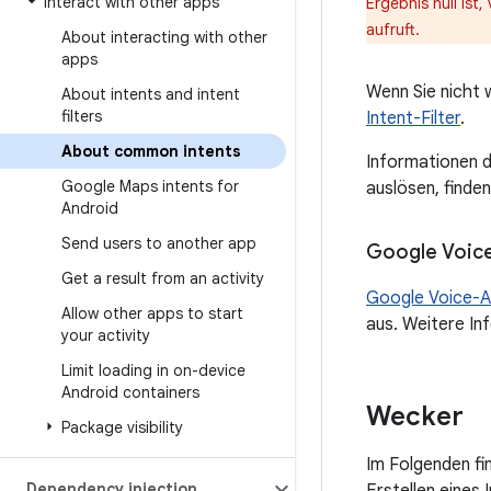
Interact with other apps
Ergebnis null ist
aufruft.
About interacting with other
apps
Wenn Sie nicht w
About intents and intent
filters
Intent-Filter
.
About common intents
Informationen d
Google Maps intents for
auslösen, finden
Android
Send users to another app
Google Voice
Get a result from an activity
Google Voice-A
Allow other apps to start
aus. Weitere In
your activity
Limit loading in on-device
Android containers
Wecker
Package visibility
Im Folgenden fi
Dependency injection