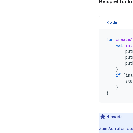
Beispiel für I
Kotlin
fun
createA
val
int
put
put
put
}
if
(
int
sta
}
}
Hinweis
:
Zum Aufrufen des