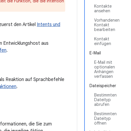
eit die Funktion, die die Intention
Kontakte
ansehen
Vorhandenen
 zuerst den Artikel
Intents und
Kontakt
bearbeiten
Kontakt
em Entwicklungshost aus
einfügen
fen
.
E-Mail
E‑Mail mit
optionalen
Anhängen
verfassen
 als Reaktion auf Sprachbefehle
Dateispeicher
aktionen
.
Bestimmten
Dateityp
abrufen
Bestimmten
Dateityp
öffnen
nformationen, die Sie zum