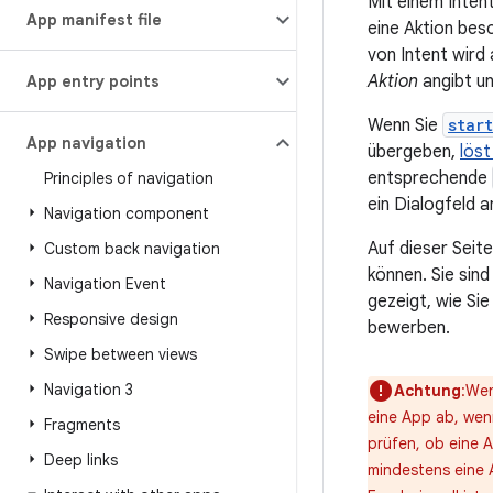
Mit einem Intent
App manifest file
eine Aktion bes
von Intent wird 
Aktion
angibt un
App entry points
Wenn Sie
star
App navigation
übergeben,
löst
entsprechende
Principles of navigation
ein Dialogfeld 
Navigation component
Auf dieser Seit
Custom back navigation
können. Sie sin
Navigation Event
gezeigt, wie Sie
Responsive design
bewerben.
Swipe between views
Navigation 3
Achtung
:Wen
eine App ab, wen
Fragments
prüfen, ob eine A
Deep links
mindestens eine A