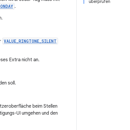
überprüfen
MONDAY
.
n.
er
VALUE_RINGTONE_SILENT
ses Extra nicht an.
en soll.
tzeroberfläche beim Stellen
ätigungs-UI umgehen und den