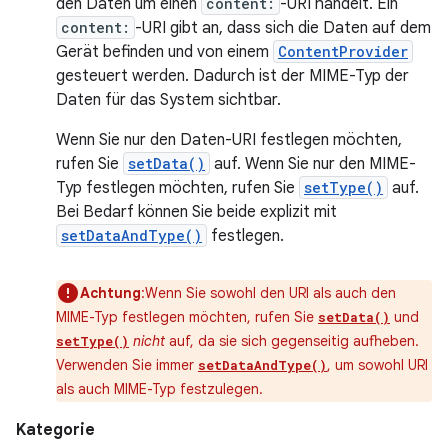
den Daten um einen
content:
-URI handelt. Ein
content:
-URI gibt an, dass sich die Daten auf dem
Gerät befinden und von einem
ContentProvider
gesteuert werden. Dadurch ist der MIME-Typ der
Daten für das System sichtbar.
Wenn Sie nur den Daten-URI festlegen möchten,
rufen Sie
setData()
auf. Wenn Sie nur den MIME-
Typ festlegen möchten, rufen Sie
setType()
auf.
Bei Bedarf können Sie beide explizit mit
setDataAndType()
festlegen.
Achtung
:Wenn Sie sowohl den URI als auch den
MIME-Typ festlegen möchten, rufen Sie
und
setData()
nicht
auf, da sie sich gegenseitig aufheben.
setType()
Verwenden Sie immer
, um sowohl URI
setDataAndType()
als auch MIME-Typ festzulegen.
Kategorie