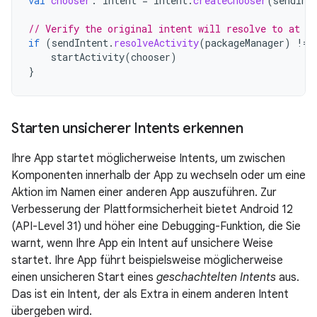
val
chooser
:
Intent
=
Intent
.
createChooser
(
sendInt
// Verify the original intent will resolve to at le
if
(
sendIntent
.
resolveActivity
(
packageManager
)
!=
startActivity
(
chooser
)
}
Starten unsicherer Intents erkennen
Ihre App startet möglicherweise Intents, um zwischen
Komponenten innerhalb der App zu wechseln oder um eine
Aktion im Namen einer anderen App auszuführen. Zur
Verbesserung der Plattformsicherheit bietet Android 12
(API-Level 31) und höher eine Debugging-Funktion, die Sie
warnt, wenn Ihre App ein Intent auf unsichere Weise
startet. Ihre App führt beispielsweise möglicherweise
einen unsicheren Start eines
geschachtelten Intents
aus.
Das ist ein Intent, der als Extra in einem anderen Intent
übergeben wird.