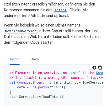
expliziten Intent erstellen möchten, definieren Sie den
Komponentennamen für das
Intent
-Objekt. Alle
anderen Intent-Attribute sind optional.
Wenn Sie beispielsweise einen Dienst namens
DownloadService
in Ihrer App erstellt haben, der eine
Datei aus dem Web herunterladen soll, können Sie ihn mit
dem folgenden Code starten:
Kotlin
Java
// Executed in an Activity, so 'this' is the 
Conte
// The fileUrl is a string URL, such as "http://ww
val
downloadIntent
=
Intent
(
this
,
DownloadService
:
data
=
Uri
.
parse
(
fileUrl
)
}
startService
(
downloadIntent
)