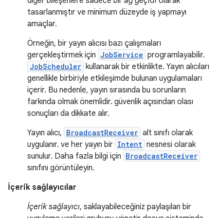
diğer bileşenlere sadece bir
ağ geçidi
olarak
tasarlanmıştır ve minimum düzeyde iş yapmayı
amaçlar.
Örneğin, bir yayın alıcısı bazı çalışmaları
gerçekleştirmek için
JobService
programlayabilir.
JobScheduler
kullanarak bir etkinlikte. Yayın alıcıları
genellikle birbiriyle etkileşimde bulunan uygulamaları
içerir. Bu nedenle, yayın sırasında bu sorunların
farkında olmak önemlidir. güvenlik açısından olası
sonuçları da dikkate alır.
Yayın alıcı,
BroadcastReceiver
alt sınıfı olarak
uygulanır. ve her yayın bir
Intent
nesnesi olarak
sunulur. Daha fazla bilgi için
BroadcastReceiver
sınıfını görüntüleyin.
İçerik sağlayıcılar
İçerik sağlayıcı
, saklayabileceğiniz paylaşılan bir