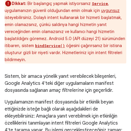
Dikkat:
Bir başlangıç yapmak istiyorsanız
,
Service
uygulamanızın güvenli olduğundan emin olmak için
uygunsuz
isteyebilirsiniz. Dolaylı intent kullanarak bir hizmeti başlatmak,
emin olamazsınız, çünkü saldırıya hangi hizmetin yanıt
vereceğinden emin olamazsınız ve kullanıcı hangi hizmetin
başlatıldığını göremez. Android 5.0 (API düzeyi 21) sürümünden
itibaren, sistem
öğesini çağırırsanız bir istisna
bindService()
oluşturur gizli bir niyeti vardır. Hizmetleriniz için intent filtreleri
bildirmeyin.
Sistem, bir amaca yönelik yanıt verebilecek bileşenleri,
Google Analytics 4'teki diğer uygulamaların manifest
dosyasında sağlanan
amaç filtrelerine
için geçerlidir.
Uygulamanızın manifest dosyasında bir etkinlik beyan
ettiğinizde isteğe bağlı olarak aşağıdakileri de
ekleyebilirsiniz: Amaçlara yanıt verebilmek için etkinliğin
özelliklerini tanımlayan intent filtreleri Google Analytics
4'te tarama yapar. Bu işlemi gerçekleştireceğiniz zaman: