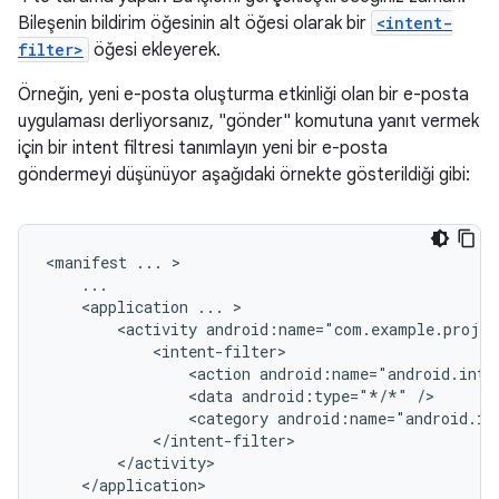
Bileşenin bildirim öğesinin alt öğesi olarak bir
<intent-
filter>
öğesi ekleyerek.
Örneğin, yeni e-posta oluşturma etkinliği olan bir e-posta
uygulaması derliyorsanız, "gönder" komutuna yanıt vermek
için bir intent filtresi tanımlayın yeni bir e-posta
göndermeyi düşünüyor aşağıdaki örnekte gösterildiği gibi:
<manifest
...
<application
...
<activity
<action
android:name="android.inte
<data
android:type="*/*"
<category
android:name="android.in
</application>
