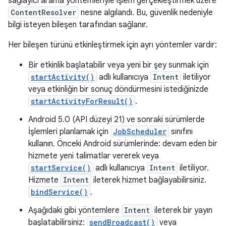
sağlayıcı arama yöntemleriyle işlem gerçekleştirmek üzere
ContentResolver
nesne algılandı. Bu, güvenlik nedeniyle
bilgi isteyen bileşen tarafından sağlanır.
Her bileşen türünü etkinleştirmek için ayrı yöntemler vardır:
Bir etkinlik başlatabilir veya yeni bir şey sunmak için
startActivity()
adlı kullanıcıya
Intent
iletiliyor
veya etkinliğin bir sonuç döndürmesini istediğinizde
startActivityForResult()
.
Android 5.0 (API düzeyi 21) ve sonraki sürümlerde
İşlemleri planlamak için
JobScheduler
sınıfını
kullanın. Önceki Android sürümlerinde: devam eden bir
hizmete yeni talimatlar vererek veya
startService()
adlı kullanıcıya
Intent
iletiliyor.
Hizmete
Intent
ileterek hizmet bağlayabilirsiniz.
bindService()
.
Aşağıdaki gibi yöntemlere
Intent
ileterek bir yayın
başlatabilirsiniz:
sendBroadcast()
veya