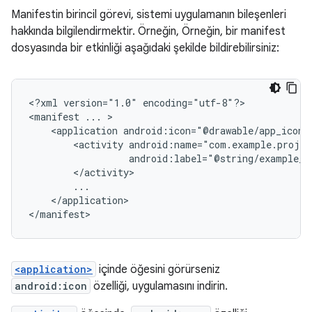
Manifestin birincil görevi, sistemi uygulamanın bileşenleri
hakkında bilgilendirmektir. Örneğin, Örneğin, bir manifest
dosyasında bir etkinliği aşağıdaki şekilde bildirebilirsiniz:
<?xml
version="1.0"
encoding="utf-8"?>

<manifest
...
<application
android:icon="@drawable/app_icon.
<activity
android:label="@string/example_l
</application>

</manifest>
<application>
içinde öğesini görürseniz
android:icon
özelliği, uygulamasını indirin.