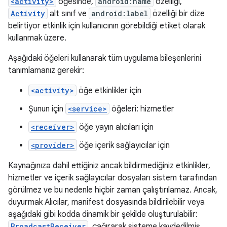
<activity>
öğesinde,
android:name
özelliği,
Activity
alt sınıf ve
android:label
özelliği bir dize
belirtiyor etkinlik için kullanıcının görebildiği etiket olarak
kullanmak üzere.
Aşağıdaki öğeleri kullanarak tüm uygulama bileşenlerini
tanımlamanız gerekir:
<activity>
öğe etkinlikler için
Şunun için
<service>
öğeleri: hizmetler
<receiver>
öğe yayın alıcıları için
<provider>
öğe içerik sağlayıcılar için
Kaynağınıza dahil ettiğiniz ancak bildirmediğiniz etkinlikler,
hizmetler ve içerik sağlayıcılar dosyaları sistem tarafından
görülmez ve bu nedenle hiçbir zaman çalıştırılamaz. Ancak,
duyurmak Alıcılar, manifest dosyasında bildirilebilir veya
aşağıdaki gibi kodda dinamik bir şekilde oluşturulabilir:
BroadcastReceiver
. çağırarak sisteme kaydedilmiş