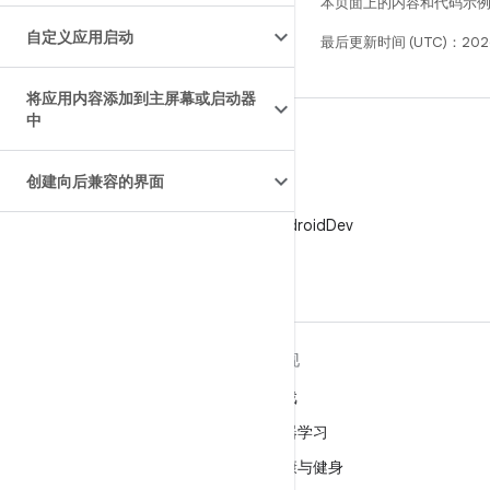
本页面上的内容和代码示
自定义应用启动
最后更新时间 (UTC)：202
将应用内容添加到主屏幕或启动器
中
创建向后兼容的界面
X
在 X 上关注 @AndroidDev
关于 ANDROID
发现
Android
游戏
适用于企业的 Android
机器学习
安全
健康与健身