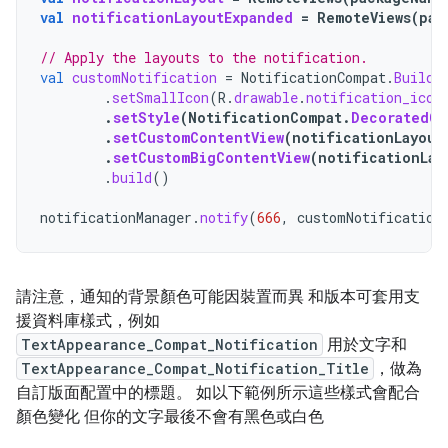
val
notificationLayoutExpanded
=
RemoteViews
(
pac
// Apply the layouts to the notification.
val
customNotification
=
NotificationCompat
.
Builde
.
setSmallIcon
(
R
.
drawable
.
notification_icon
.
setStyle
(
NotificationCompat
.
DecoratedCu
.
setCustomContentView
(
notificationLayout
.
setCustomBigContentView
(
notificationLay
.
build
()
notificationManager
.
notify
(
666
,
customNotification
請注意，通知的背景顏色可能因裝置而異 和版本可套用支
援資料庫樣式，例如
TextAppearance_Compat_Notification
用於文字和
TextAppearance_Compat_Notification_Title
，做為
自訂版面配置中的標題。 如以下範例所示這些樣式會配合
顏色變化 但你的文字最後不會有黑色或白色