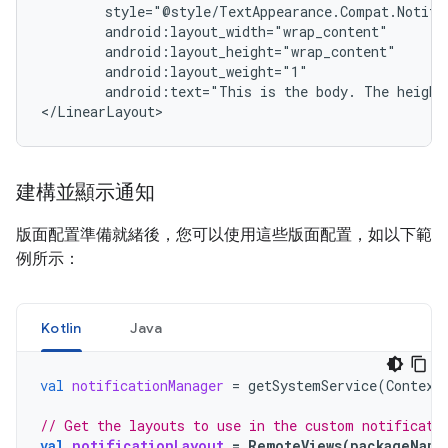
android:text="This
is
the
body.
The
height
建構並顯示通知
版面配置準備就緒後，您可以使用這些版面配置，如以下範
例所示：
Kotlin
Java
val
notificationManager
=
getSystemService
(
Context
// Get the layouts to use in the custom notificati
val
notificationLayout
=
RemoteViews
(
packageName