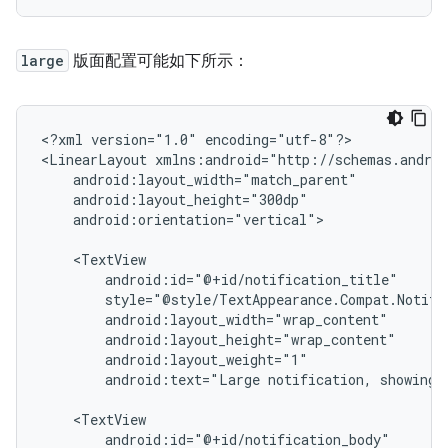
large
版面配置可能如下所示：
<?xml
version="1.0"
encoding="utf-8"?>

<LinearLayout
android:orientation="vertical">

android:text="Large
notification,
showing