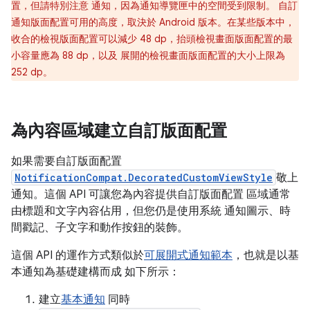
置，但請特別注意 通知，因為通知導覽匣中的空間受到限制。 自訂
通知版面配置可用的高度，取決於 Android 版本。在某些版本中，
收合的檢視版面配置可以減少 48 dp，抬頭檢視畫面版面配置的最
小容量應為 88 dp，以及 展開的檢視畫面版面配置的大小上限為
252 dp。
為內容區域建立自訂版面配置
如果需要自訂版面配置
NotificationCompat.DecoratedCustomViewStyle
敬上
通知。這個 API 可讓您為內容提供自訂版面配置 區域通常
由標題和文字內容佔用，但您仍是使用系統 通知圖示、時
間戳記、子文字和動作按鈕的裝飾。
這個 API 的運作方式類似於
可展開式通知範本
，也就是以基
本通知為基礎建構而成 如下所示：
建立
基本通知
同時