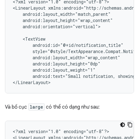
<?xml
version="1.0"
encoding="utf-8"?>

<LinearLayout
android:orientation="vertical">

android:text="Small
notification,
showing
Và bố cục
large
có thể có dạng như sau:
<?xml
version="1.0"
encoding="utf-8"?>

<LinearLayout