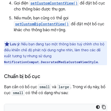
Gọi điện
setCustomContentView()
để đặt bố cục
cho thông báo được thu gọn.
Nếu muốn, bạn cũng có thể gọi
setCustomBigContentView()
để đặt một bố cục
khác cho thông báo mở rộng.
Lưu ý:
Nếu bạn đang tạo một thông báo tuỳ chỉnh cho bộ
điều khiển chế độ phát nội dung nghe nhìn, làm theo các đề
xuất tương tự nhưng sử dụng
.
NotificationCompat.DecoratedMediaCustomViewStyle
Chuẩn bị bố cục
Bạn cần có bố cục
small
và
large
. Trong ví dụ này, bố
cục
small
có thể có dạng như sau: