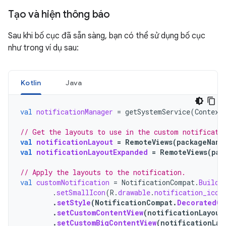
Tạo và hiện thông báo
Sau khi bố cục đã sẵn sàng, bạn có thể sử dụng bố cục
như trong ví dụ sau:
Kotlin
Java
val
notificationManager
=
getSystemService
(
Context
// Get the layouts to use in the custom notificati
val
notificationLayout
=
RemoteViews
(
packageName
val
notificationLayoutExpanded
=
RemoteViews
(
pac
// Apply the layouts to the notification.
val
customNotification
=
NotificationCompat
.
Builde
.
setSmallIcon
(
R
.
drawable
.
notification_icon
.
setStyle
(
NotificationCompat
.
DecoratedCu
.
setCustomContentView
(
notificationLayout
.
setCustomBigContentView
(
notificationLay