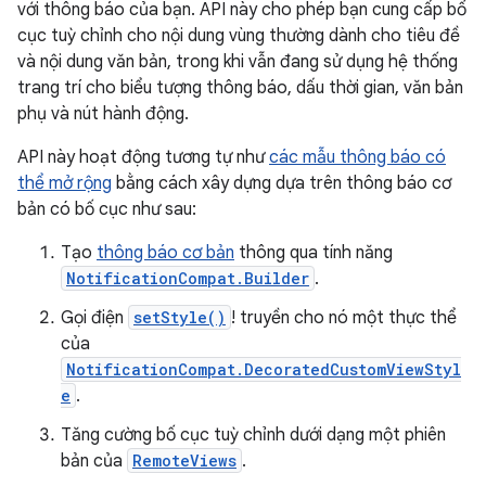
với thông báo của bạn. API này cho phép bạn cung cấp bố
cục tuỳ chỉnh cho nội dung vùng thường dành cho tiêu đề
và nội dung văn bản, trong khi vẫn đang sử dụng hệ thống
trang trí cho biểu tượng thông báo, dấu thời gian, văn bản
phụ và nút hành động.
API này hoạt động tương tự như
các mẫu thông báo có
thể mở rộng
bằng cách xây dựng dựa trên thông báo cơ
bản có bố cục như sau:
Tạo
thông báo cơ bản
thông qua tính năng
NotificationCompat.Builder
.
Gọi điện
setStyle()
! truyền cho nó một thực thể
của
NotificationCompat.DecoratedCustomViewStyl
e
.
Tăng cường bố cục tuỳ chỉnh dưới dạng một phiên
bản của
RemoteViews
.