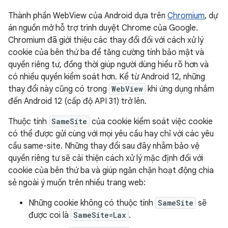
Thành phần WebView của Android dựa trên
Chromium
, dự
án nguồn mở hỗ trợ trình duyệt Chrome của Google.
Chromium đã giới thiệu các thay đổi đối với cách xử lý
cookie của bên thứ ba để tăng cường tính bảo mật và
quyền riêng tư, đồng thời giúp người dùng hiểu rõ hơn và
có nhiều quyền kiểm soát hơn. Kể từ Android 12, những
thay đổi này cũng có trong
WebView
khi ứng dụng nhắm
đến Android 12 (cấp độ API 31) trở lên.
Thuộc tính
SameSite
của cookie kiểm soát việc cookie
có thể được gửi cùng với mọi yêu cầu hay chỉ với các yêu
cầu same-site. Những thay đổi sau đây nhằm bảo vệ
quyền riêng tư sẽ cải thiện cách xử lý mặc định đối với
cookie của bên thứ ba và giúp ngăn chặn hoạt động chia
sẻ ngoài ý muốn trên nhiều trang web:
Những cookie không có thuộc tính
SameSite
sẽ
được coi là
SameSite=Lax
.