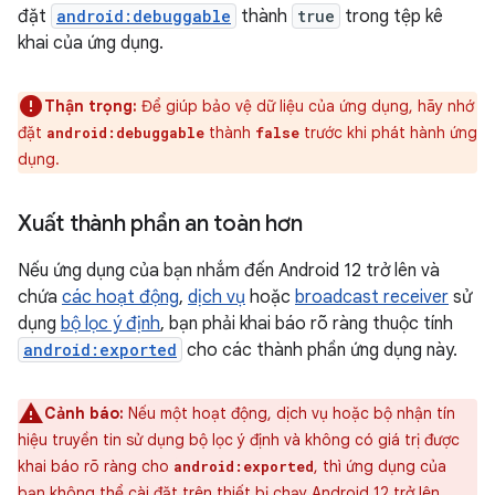
đặt
android:debuggable
thành
true
trong tệp kê
khai của ứng dụng.
Thận trọng:
Để giúp bảo vệ dữ liệu của ứng dụng, hãy nhớ
đặt
thành
trước khi phát hành ứng
android:debuggable
false
dụng.
Xuất thành phần an toàn hơn
Nếu ứng dụng của bạn nhắm đến Android 12 trở lên và
chứa
các hoạt động
,
dịch vụ
hoặc
broadcast receiver
sử
dụng
bộ lọc ý định
, bạn phải khai báo rõ ràng thuộc tính
android:exported
cho các thành phần ứng dụng này.
Cảnh báo:
Nếu một hoạt động, dịch vụ hoặc bộ nhận tín
hiệu truyền tin sử dụng bộ lọc ý định và không có giá trị được
khai báo rõ ràng cho
, thì ứng dụng của
android:exported
bạn không thể cài đặt trên thiết bị chạy Android 12 trở lên.