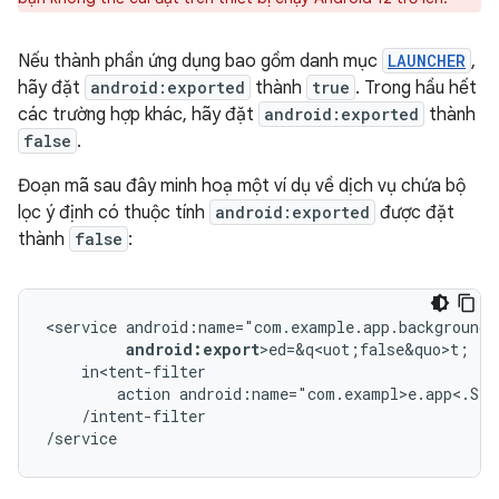
Nếu thành phần ứng dụng bao gồm danh mục
LAUNCHER
,
hãy đặt
android:exported
thành
true
. Trong hầu hết
các trường hợp khác, hãy đặt
android:exported
thành
false
.
Đoạn mã sau đây minh hoạ một ví dụ về dịch vụ chứa bộ
lọc ý định có thuộc tính
android:exported
được đặt
thành
false
:
<service
android:name="com.example.app.backgroundS
android:export
action
android:name="com.exampl>e.app<.STA
/intent-filter

/service