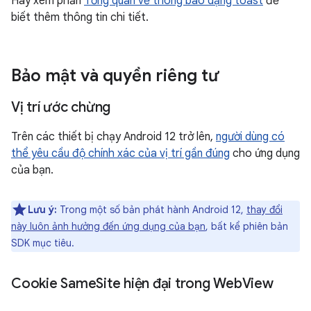
Hãy xem phần
Tổng quan về thông báo dạng toast
để
biết thêm thông tin chi tiết.
Bảo mật và quyền riêng tư
Vị trí ước chừng
Trên các thiết bị chạy Android 12 trở lên,
người dùng có
thể yêu cầu độ chính xác của vị trí gần đúng
cho ứng dụng
của bạn.
Lưu ý:
Trong một số bản phát hành Android 12,
thay đổi
này luôn ảnh hưởng đến ứng dụng của bạn
, bất kể phiên bản
SDK mục tiêu.
Cookie Same
Site hiện đại trong Web
View