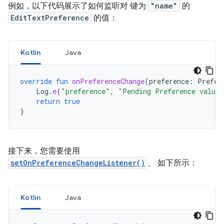
例如，以下代码展示了如何监听对 键为
"name"
的
EditTextPreference
的值：
Kotlin
Java
override
fun
onPreferenceChange
(
preference
:
Prefer
Log
.
e
(
"preference"
,
"Pending Preference value 
return
true
}
接下来，您需要使用
setOnPreferenceChangeListener()
、 如下所示：
Kotlin
Java