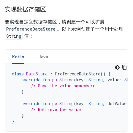
实现数据存储区
要实现自定义数据存储区，请创建一个可以扩展
PreferenceDataStore
。以下示例创建了一个用于处理
String
值：
Kotlin
Java
class
DataStore
:
PreferenceDataStore
()
{
override
fun
putString
(
key
:
String
,
value
:
Str
// Save the value somewhere.
}
override
fun
getString
(
key
:
String
,
defValue
:
// Retrieve the value.
}
}