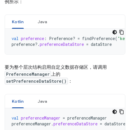
例所示：
Kotlin
Java
val
preference
:
Preference? 
=
findPreference
(
"key"
preference
?.
preferenceDataStore
=
dataStore
要为整个层次结构启用自定义数据存储区，请调用
PreferenceManager
上的
setPreferenceDataStore()
：
Kotlin
Java
val
preferenceManager
=
preferenceManager
preferenceManager
.
preferenceDataStore
=
dataStore