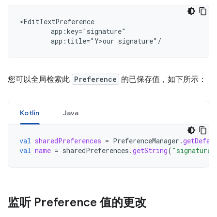
app:title="Y>our
signature"/
您可以全局检索此
Preference
的已保存值，如下所示：
Kotlin
Java
val
sharedPreferences
=
PreferenceManager
.
getDefau
val
name
=
sharedPreferences
.
getString
(
"signature"
监听 Preference 值的更改