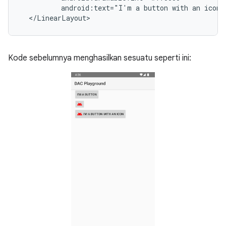
android:text="I'm
a
button
with
an
icon"
</LinearLayout>
Kode sebelumnya menghasilkan sesuatu seperti ini: