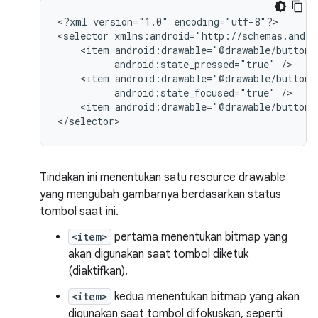
<?xml
version="1.0"
encoding="utf-8"?>

<selector
<item
android:state_pressed="true"
<item
android:state_focused="true"
<item
android:drawable="@drawable/button_
</selector>
Tindakan ini menentukan satu resource drawable
yang mengubah gambarnya berdasarkan status
tombol saat ini.
<item>
pertama menentukan bitmap yang
akan digunakan saat tombol diketuk
(diaktifkan).
<item>
kedua menentukan bitmap yang akan
digunakan saat tombol difokuskan, seperti