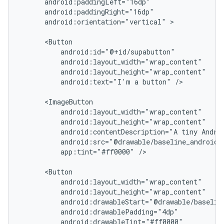
android:orientation="vertical"
android:text="I'm
a
button"
android:contentDescription="A
tiny
Andro
app:tint="#ff0000"