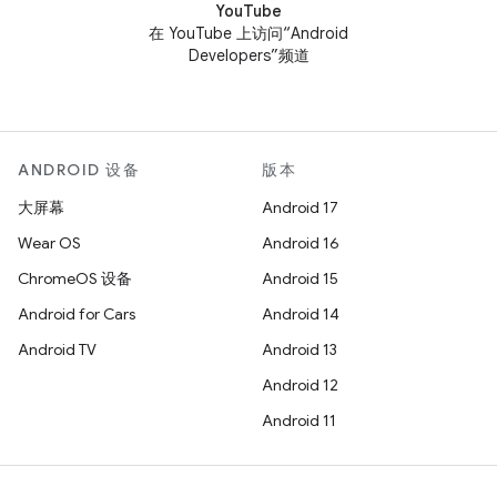
YouTube
在 YouTube 上访问“Android
Developers”频道
ANDROID 设备
版本
大屏幕
Android 17
Wear OS
Android 16
ChromeOS 设备
Android 15
Android for Cars
Android 14
Android TV
Android 13
Android 12
Android 11