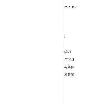
X
在 X 上关注 @AndroidDev
关于 ANDROID
发现
Android
游戏
适用于企业的 Android
机器学习
安全
健康与健身
源代码
相机与媒体
新闻
隐私权政策
博客
5G
播客