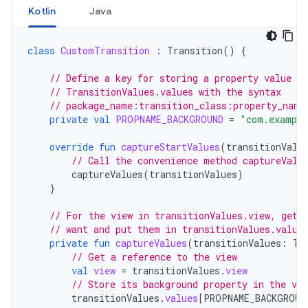
Kotlin
Java
class
CustomTransition
:
Transition
()
{
// Define a key for storing a property value in
// TransitionValues.values with the syntax
// package_name:transition_class:property_name
private
val
PROPNAME_BACKGROUND
=
"com.example
override
fun
captureStartValues
(
transitionValu
// Call the convenience method captureValu
captureValues
(
transitionValues
)
}
// For the view in transitionValues.view, get 
// want and put them in transitionValues.value
private
fun
captureValues
(
transitionValues
:
Tr
// Get a reference to the view
val
view
=
transitionValues
.
view
// Store its background property in the va
transitionValues
.
values
[
PROPNAME_BACKGROUN