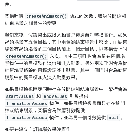
件。
架構呼叫
createAnimator()
函式的次數，取決於開始和
結束場景之間發生的變更。
舉例來說，假設淡出或淡入動畫是透過自訂轉換實作。如果
起始場景有五個目標，其中兩個從結束場景中移除，而結束
場景有起始場景的三個目標加上一個新目標，則架構會呼叫
createAnimator()
六次。其中三項呼叫會為留在兩個場
景物件中的目標製作淡出和淡入動畫。另外兩次呼叫會為從
結尾場景移除的目標設定淡出動畫。其中一個呼叫會為結尾
場景中的新目標加入淡入動畫效果。
如果目標檢視區塊同時存在於開始和結束場景中，架構會為
startValues
和
endValues
引數提供
TransitionValues
物件。如果目標檢視畫面只存在於開
始或結束場景，架構會為對應引數提供
TransitionValues
物件，並為另一個引數提供
null
。
如要在建立自訂轉場效果時實作