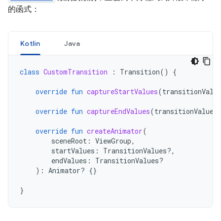
的函式：
Kotlin
Java
class
CustomTransition
:
Transition
()
{
override
fun
captureStartValues
(
transitionValu
override
fun
captureEndValues
(
transitionValues
override
fun
createAnimator
(
sceneRoot
:
ViewGroup
,
startValues
:
TransitionValues?,
endValues
:
TransitionValues?
):
Animator? 
{}
}