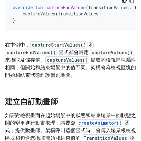
override
fun
captureEndValues
(
transitionValues
:
Tr
captureValues
(
transitionValues
)
}
在本例中，
captureStartValues()
和
captureEndValues()
函式都會叫用
captureValues()
來擷取及儲存值。
captureValues()
擷取的檢視區塊屬性
相同，但開始和結束場景中的值不同。架構會為檢視區塊的
開始和結束狀態維護個別地圖。
建立自訂動畫師
如要對檢視畫面在起始場景中的狀態和結束場景中的狀態之
間的變更進行動畫處理，請覆寫
createAnimator()
函
式，提供動畫師。架構呼叫這個函式時，會傳入場景根檢視
區塊和包含您擷取開始和結束值的
TransitionValues
物