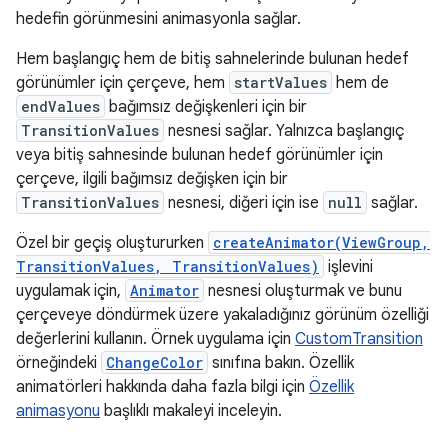
hedefin görünmesini animasyonla sağlar.
Hem başlangıç hem de bitiş sahnelerinde bulunan hedef
görünümler için çerçeve, hem
startValues
hem de
endValues
bağımsız değişkenleri için bir
TransitionValues
nesnesi sağlar. Yalnızca başlangıç
veya bitiş sahnesinde bulunan hedef görünümler için
çerçeve, ilgili bağımsız değişken için bir
TransitionValues
nesnesi, diğeri için ise
null
sağlar.
Özel bir geçiş oluştururken
createAnimator(ViewGroup,
TransitionValues, TransitionValues)
işlevini
uygulamak için,
Animator
nesnesi oluşturmak ve bunu
çerçeveye döndürmek üzere yakaladığınız görünüm özelliği
değerlerini kullanın. Örnek uygulama için
CustomTransition
örneğindeki
ChangeColor
sınıfına bakın. Özellik
animatörleri hakkında daha fazla bilgi için
Özellik
animasyonu
başlıklı makaleyi inceleyin.