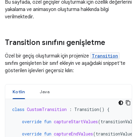
Bu sayfada, özel geçişler oluşturmak için özellik değerlerini
yakalama ve animasyon oluşturma hakkında bilgi
verilmektedir.
Transition sınıfını genişletme
Özel bir geçiş oluşturmak için projenize
Transition
sınıfını genişleten bir sınıf ekleyin ve aşağıdaki snippet'te
gösterilen işlevleri geçersiz kılın:
Kotlin
Java
class
CustomTransition
:
Transition
()
{
override
fun
captureStartValues
(
transitionValu
override
fun
captureEndValues
(
transitionValues