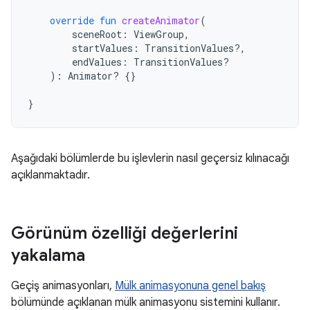
override
fun
createAnimator
(
sceneRoot
:
ViewGroup
,
startValues
:
TransitionValues?,
endValues
:
TransitionValues?
):
Animator? 
{}
}
Aşağıdaki bölümlerde bu işlevlerin nasıl geçersiz kılınacağı
açıklanmaktadır.
Görünüm özelliği değerlerini
yakalama
Geçiş animasyonları,
Mülk animasyonuna genel bakış
bölümünde açıklanan mülk animasyonu sistemini kullanır.