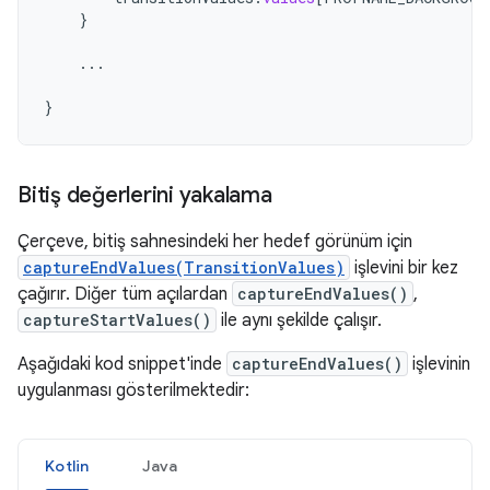
}
...
}
Bitiş değerlerini yakalama
Çerçeve, bitiş sahnesindeki her hedef görünüm için
captureEndValues(TransitionValues)
işlevini bir kez
çağırır. Diğer tüm açılardan
captureEndValues()
,
captureStartValues()
ile aynı şekilde çalışır.
Aşağıdaki kod snippet'inde
captureEndValues()
işlevinin
uygulanması gösterilmektedir:
Kotlin
Java