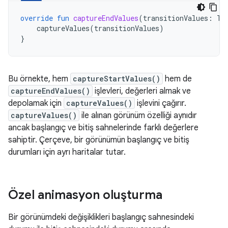
override
fun
captureEndValues
(
transitionValues
:
Tr
captureValues
(
transitionValues
)
}
Bu örnekte, hem
captureStartValues()
hem de
captureEndValues()
işlevleri, değerleri almak ve
depolamak için
captureValues()
işlevini çağırır.
captureValues()
ile alınan görünüm özelliği aynıdır
ancak başlangıç ve bitiş sahnelerinde farklı değerlere
sahiptir. Çerçeve, bir görünümün başlangıç ve bitiş
durumları için ayrı haritalar tutar.
Özel animasyon oluşturma
Bir görünümdeki değişiklikleri başlangıç sahnesindeki