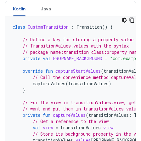
Kotlin
Java
class
CustomTransition
:
Transition
()
{
// Define a key for storing a property value in
// TransitionValues.values with the syntax
// package_name:transition_class:property_name
private
val
PROPNAME_BACKGROUND
=
"com.example
override
fun
captureStartValues
(
transitionValu
// Call the convenience method captureValu
captureValues
(
transitionValues
)
}
// For the view in transitionValues.view, get 
// want and put them in transitionValues.value
private
fun
captureValues
(
transitionValues
:
Tr
// Get a reference to the view
val
view
=
transitionValues
.
view
// Store its background property in the va
transitionValues
.
values
[
PROPNAME_BACKGROUN