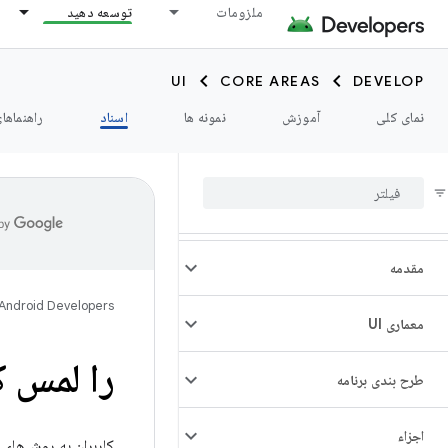
ملزومات
توسعه دهید
UI
CORE AREAS
DEVELOP
نمای کلی
آموزش
نمونه ها
اسناد
راهنماها
مقدمه
Android Developers
معماری UI
را لمس کنید و در
طرح بندی برنامه
اجزاء
کاربران به روش‌های م