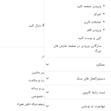
ورودی صفحه کلید
تمرکز
X
تعاملات کاربر
AndroidDev@ را در X دنبال کنید
ورودی قلم
کپی و پیست کنید
سازگاری ورودی در صفحه نمایش های
بزرگ
مطالب بیشتر درباره
کاوش
ANDROID
بازی
عملکرد
Android
یادگیری ماشین
Android برای سازمان‌ها
دستورالعمل های سبک
بهداشت و سلامت
امنیت
دوربین و رسانه
تست رابط کاربری
منبع آزاد
حریم خصوصی
اخبار
نسل پنجم شبکه تلفن همراه
مهاجرت به نوشتن
وبلاگ