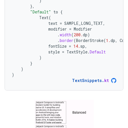
)
},
"Default"
to
{
Text
(
text
=
SAMPLE_LONG_TEXT
,
modifier
=
Modifier
.
width
(
200.
dp
)
.
border
(
BorderStroke
(
1.
dp
,
Col
fontSize
=
14.
sp
,
style
=
TextStyle
.
Default
)
}
)
)
TextSnippets
.
kt