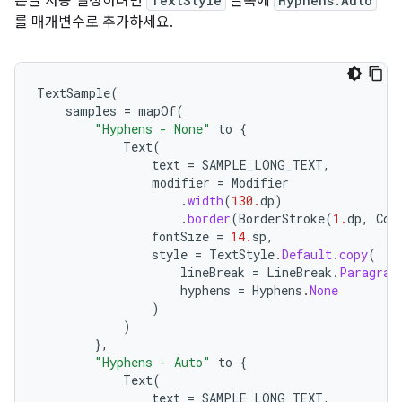
픈을 사용 설정하려면
TextStyle
블록에
Hyphens.Auto
를 매개변수로 추가하세요.
TextSample
(
samples
=
mapOf
(
"Hyphens - None"
to
{
Text
(
text
=
SAMPLE_LONG_TEXT
,
modifier
=
Modifier
.
width
(
130.
dp
)
.
border
(
BorderStroke
(
1.
dp
,
Col
fontSize
=
14.
sp
,
style
=
TextStyle
.
Default
.
copy
(
lineBreak
=
LineBreak
.
Paragrap
hyphens
=
Hyphens
.
None
)
)
},
"Hyphens - Auto"
to
{
Text
(
text
=
SAMPLE_LONG_TEXT
,