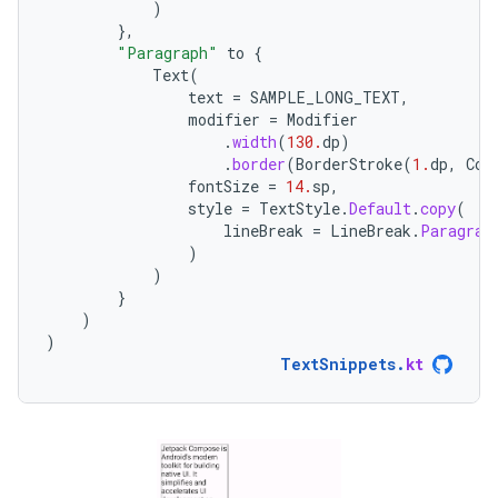
)
},
"Paragraph"
to
{
Text
(
text
=
SAMPLE_LONG_TEXT
,
modifier
=
Modifier
.
width
(
130.
dp
)
.
border
(
BorderStroke
(
1.
dp
,
Col
fontSize
=
14.
sp
,
style
=
TextStyle
.
Default
.
copy
(
lineBreak
=
LineBreak
.
Paragrap
)
)
}
)
)
TextSnippets
.
kt