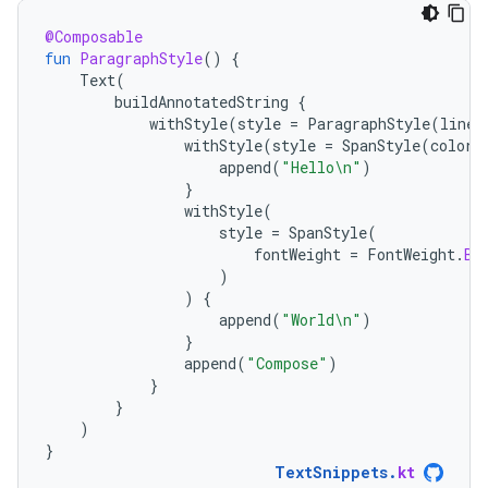
@Composable
fun
ParagraphStyle
()
{
Text
(
buildAnnotatedString
{
withStyle
(
style
=
ParagraphStyle
(
lineH
withStyle
(
style
=
SpanStyle
(
color
append
(
"Hello\n"
)
}
withStyle
(
style
=
SpanStyle
(
fontWeight
=
FontWeight
.
Bo
)
)
{
append
(
"World\n"
)
}
append
(
"Compose"
)
}
}
)
}
TextSnippets
.
kt