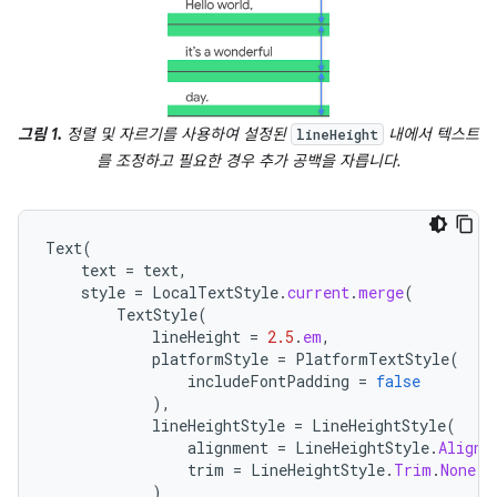
그림 1.
정렬 및 자르기를 사용하여 설정된
내에서 텍스트
lineHeight
를 조정하고 필요한 경우 추가 공백을 자릅니다.
Text
(
text
=
text
,
style
=
LocalTextStyle
.
current
.
merge
(
TextStyle
(
lineHeight
=
2.5
.
em
,
platformStyle
=
PlatformTextStyle
(
includeFontPadding
=
false
),
lineHeightStyle
=
LineHeightStyle
(
alignment
=
LineHeightStyle
.
Alignm
trim
=
LineHeightStyle
.
Trim
.
None
)