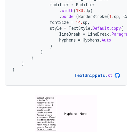
modifier
=
Modifier
.
width
(
130.
dp
)
.
border
(
BorderStroke
(
1.
dp
,
Col
fontSize
=
14.
sp
,
style
=
TextStyle
.
Default
.
copy
(
lineBreak
=
LineBreak
.
Paragrap
hyphens
=
Hyphens
.
Auto
)
)
}
)
)
TextSnippets
.
kt