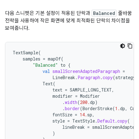
다음 스니펫은 기본 설정이 적용된 단락과
Balanced
줄바꿈
전략을 사용하여 작은 화면에 맞게 최적화된 단락의 차이점을
보여줍니다.
TextSample
(
samples
=
mapOf
(
"Balanced"
to
{
val
smallScreenAdaptedParagraph
=
LineBreak
.
Paragraph
.
copy
(
strategy
Text
(
text
=
SAMPLE_LONG_TEXT
,
modifier
=
Modifier
.
width
(
200.
dp
)
.
border
(
BorderStroke
(
1.
dp
,
Col
fontSize
=
14.
sp
,
style
=
TextStyle
.
Default
.
copy
(
lineBreak
=
smallScreenAdapted
)