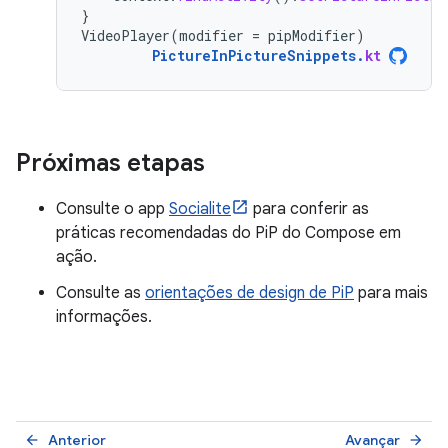
}
VideoPlayer
(
modifier
=
pipModifier
)
PictureInPictureSnippets
.
kt
Próximas etapas
Consulte o app
Socialite
para conferir as
práticas recomendadas do PiP do Compose em
ação.
Consulte as
orientações de design de PiP
para mais
informações.
Anterior
Avançar
arrow_back
arrow_forward