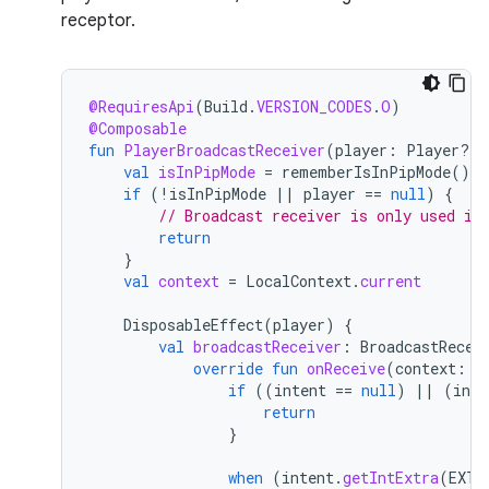
receptor.
@RequiresApi
(
Build
.
VERSION_CODES
.
O
)
@Composable
fun
PlayerBroadcastReceiver
(
player
:
Player?)
val
isInPipMode
=
rememberIsInPipMode
()
if
(
!
isInPipMode
||
player
==
null
)
{
// Broadcast receiver is only used if
return
}
val
context
=
LocalContext
.
current
DisposableEffect
(
player
)
{
val
broadcastReceiver
:
BroadcastRecei
override
fun
onReceive
(
context
:
C
if
((
intent
==
null
)
||
(
inte
return
}
when
(
intent
.
getIntExtra
(
EXTR