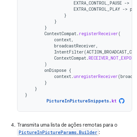
EXTRA_CONTROL_PAUSE
-
>
pl
EXTRA_CONTROL_PLAY
-
>
pl
}
}
}
ContextCompat
.
registerReceiver
(
context
,
broadcastReceiver
,
IntentFilter
(
ACTION_BROADCAST_CO
ContextCompat
.
RECEIVER_NOT_EXPORT
)
onDispose
{
context
.
unregisterReceiver
(
broadc
}
}
}
PictureInPictureSnippets
.
kt
Transmita uma lista de ações remotas para o
PictureInPictureParams.Builder
: