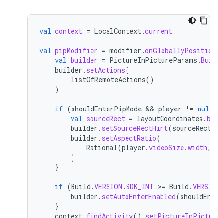
val
context
=
LocalContext
.
current
val
pipModifier
=
modifier
.
onGloballyPosition
val
builder
=
PictureInPictureParams
.
Buil
builder
.
setActions
(
listOfRemoteActions
()
)
if
(
shouldEnterPipMode
 && 
player
!=
null
 
val
sourceRect
=
layoutCoordinates
.
bo
builder
.
setSourceRectHint
(
sourceRect
)
builder
.
setAspectRatio
(
Rational
(
player
.
videoSize
.
width
,
)
}
if
(
Build
.
VERSION
.
SDK_INT
>
=
Build
.
VERSIO
builder
.
setAutoEnterEnabled
(
shouldEnt
}
context
.
findActivity
().
setPictureInPictur