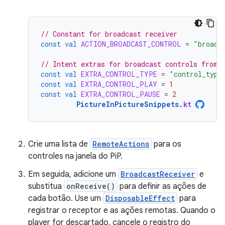
// Constant for broadcast receiver
const
val
ACTION_BROADCAST_CONTROL
=
"broadc
// Intent extras for broadcast controls from 
const
val
EXTRA_CONTROL_TYPE
=
"control_type
const
val
EXTRA_CONTROL_PLAY
=
1
const
val
EXTRA_CONTROL_PAUSE
=
2
PictureInPictureSnippets
.
kt
Crie uma lista de
RemoteActions
para os
controles na janela do PiP.
Em seguida, adicione um
BroadcastReceiver
e
substitua
onReceive()
para definir as ações de
cada botão. Use um
DisposableEffect
para
registrar o receptor e as ações remotas. Quando o
player for descartado, cancele o registro do