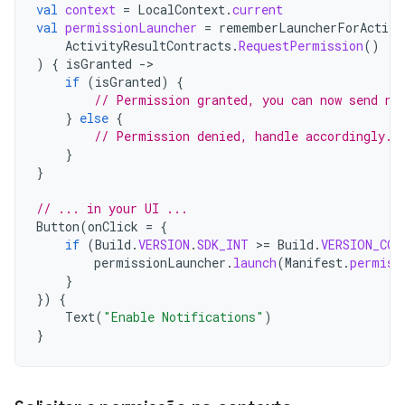
val
context
=
LocalContext
.
current
val
permissionLauncher
=
rememberLauncherForActivi
ActivityResultContracts
.
RequestPermission
()
)
{
isGranted
-
if
(
isGranted
)
{
// Permission granted, you can now send no
}
else
{
// Permission denied, handle accordingly.
}
}
// ... in your UI ...
Button
(
onClick
=
{
if
(
Build
.
VERSION
.
SDK_INT
>
=
Build
.
VERSION_COD
permissionLauncher
.
launch
(
Manifest
.
permiss
}
})
{
Text
(
"Enable Notifications"
)
}