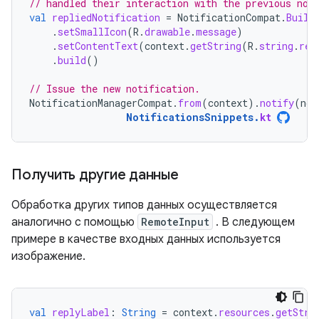
// handled their interaction with the previous not
val
repliedNotification
=
NotificationCompat
.
Build
.
setSmallIcon
(
R
.
drawable
.
message
)
.
setContentText
(
context
.
getString
(
R
.
string
.
rep
.
build
()
// Issue the new notification.
NotificationManagerCompat
.
from
(
context
).
notify
(
not
NotificationsSnippets
.
kt
Получить другие данные
Обработка других типов данных осуществляется
аналогично с помощью
RemoteInput
. В следующем
примере в качестве входных данных используется
изображение.
val
replyLabel
:
String
=
context
.
resources
.
getStri