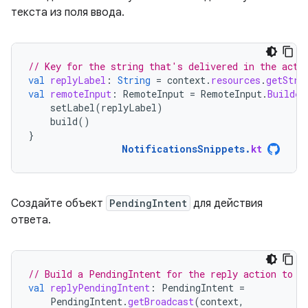
текста из поля ввода.
// Key for the string that's delivered in the acti
val
replyLabel
:
String
=
context
.
resources
.
getStri
val
remoteInput
:
RemoteInput
=
RemoteInput
.
Builder
setLabel
(
replyLabel
)
build
()
}
NotificationsSnippets
.
kt
Создайте объект
PendingIntent
для действия
ответа.
// Build a PendingIntent for the reply action to t
val
replyPendingIntent
:
PendingIntent
=
PendingIntent
.
getBroadcast
(
context
,