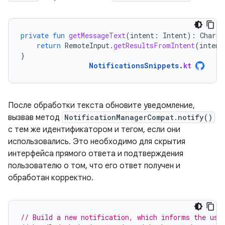
private
fun
getMessageText
(
intent
:
Intent
):
CharSe
return
RemoteInput
.
getResultsFromIntent
(
intent
}
NotificationsSnippets
.
kt
После обработки текста обновите уведомление,
вызвав метод
NotificationManagerCompat.notify()
с тем же идентификатором и тегом, если они
использовались. Это необходимо для скрытия
интерфейса прямого ответа и подтверждения
пользователю о том, что его ответ получен и
обработан корректно.
// Build a new notification, which informs the use