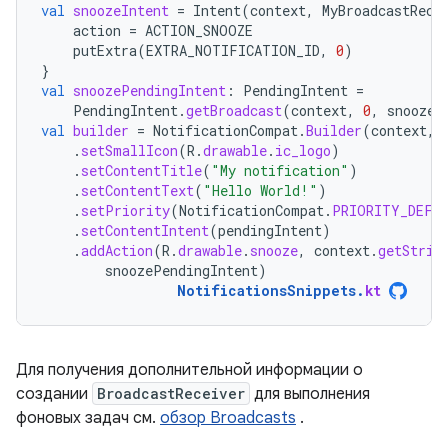
val
snoozeIntent
=
Intent
(
context
,
MyBroadcastRece
action
=
ACTION_SNOOZE
putExtra
(
EXTRA_NOTIFICATION_ID
,
0
)
}
val
snoozePendingIntent
:
PendingIntent
=
PendingIntent
.
getBroadcast
(
context
,
0
,
snoozeI
val
builder
=
NotificationCompat
.
Builder
(
context
,
.
setSmallIcon
(
R
.
drawable
.
ic_logo
)
.
setContentTitle
(
"My notification"
)
.
setContentText
(
"Hello World!"
)
.
setPriority
(
NotificationCompat
.
PRIORITY_DEFA
.
setContentIntent
(
pendingIntent
)
.
addAction
(
R
.
drawable
.
snooze
,
context
.
getStrin
snoozePendingIntent
)
NotificationsSnippets
.
kt
Для получения дополнительной информации о
создании
BroadcastReceiver
для выполнения
фоновых задач см.
обзор Broadcasts
.