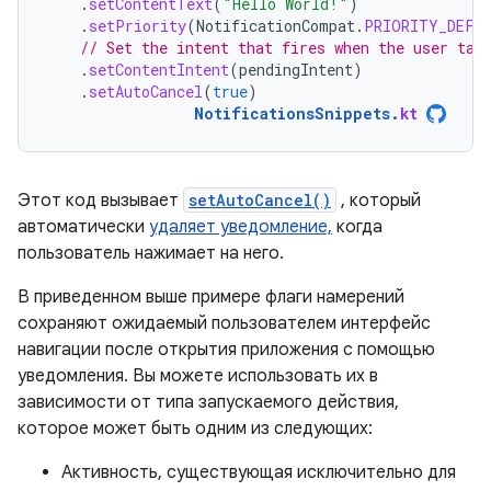
.
setContentText
(
"Hello World!"
)
.
setPriority
(
NotificationCompat
.
PRIORITY_DEFA
// Set the intent that fires when the user tap
.
setContentIntent
(
pendingIntent
)
.
setAutoCancel
(
true
)
NotificationsSnippets
.
kt
Этот код вызывает
setAutoCancel()
, который
автоматически
удаляет уведомление,
когда
пользователь нажимает на него.
В приведенном выше примере флаги намерений
сохраняют ожидаемый пользователем интерфейс
навигации после открытия приложения с помощью
уведомления. Вы можете использовать их в
зависимости от типа запускаемого действия,
которое может быть одним из следующих:
Активность, существующая исключительно для