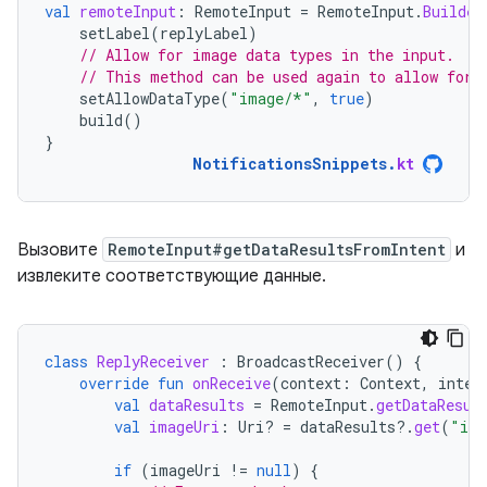
val
remoteInput
:
RemoteInput
=
RemoteInput
.
Builder
setLabel
(
replyLabel
)
// Allow for image data types in the input.
// This method can be used again to allow for 
setAllowDataType
(
"image/*"
,
true
)
build
()
}
NotificationsSnippets
.
kt
Вызовите
RemoteInput#getDataResultsFromIntent
и
извлеките соответствующие данные.
class
ReplyReceiver
:
BroadcastReceiver
()
{
override
fun
onReceive
(
context
:
Context
,
inten
val
dataResults
=
RemoteInput
.
getDataResul
val
imageUri
:
Uri? 
=
dataResults
?.
get
(
"ima
if
(
imageUri
!=
null
)
{