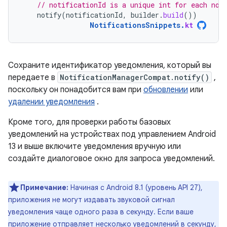
// notificationId is a unique int for each not
notify
(
notificationId
,
builder
.
build
())
NotificationsSnippets
.
kt
Сохраните идентификатор уведомления, который вы
передаете в
NotificationManagerCompat.notify()
,
поскольку он понадобится вам при
обновлении
или
удалении уведомления
.
Кроме того, для проверки работы базовых
уведомлений на устройствах под управлением Android
13 и выше включите уведомления вручную или
создайте диалоговое окно для запроса уведомлений.
Примечание:
Начиная с Android 8.1 (уровень API 27),
приложения не могут издавать звуковой сигнал
уведомления чаще одного раза в секунду. Если ваше
приложение отправляет несколько уведомлений в секунду,