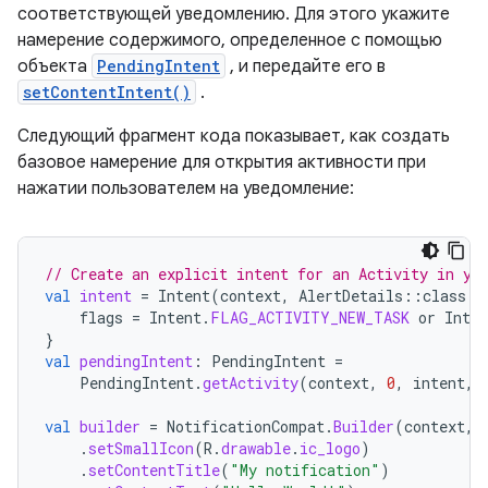
соответствующей уведомлению. Для этого укажите
намерение содержимого, определенное с помощью
объекта
PendingIntent
, и передайте его в
setContentIntent()
.
Следующий фрагмент кода показывает, как создать
базовое намерение для открытия активности при
нажатии пользователем на уведомление:
// Create an explicit intent for an Activity in yo
val
intent
=
Intent
(
context
,
AlertDetails
::
class
.
j
flags
=
Intent
.
FLAG_ACTIVITY_NEW_TASK
or
Inten
}
val
pendingIntent
:
PendingIntent
=
PendingIntent
.
getActivity
(
context
,
0
,
intent
,
val
builder
=
NotificationCompat
.
Builder
(
context
,
.
setSmallIcon
(
R
.
drawable
.
ic_logo
)
.
setContentTitle
(
"My notification"
)