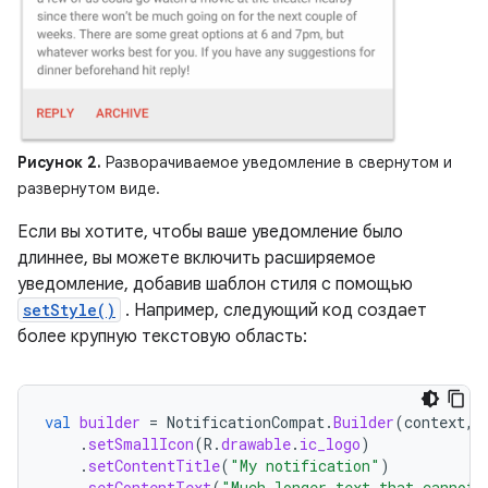
Рисунок 2.
Разворачиваемое уведомление в свернутом и
развернутом виде.
Если вы хотите, чтобы ваше уведомление было
длиннее, вы можете включить расширяемое
уведомление, добавив шаблон стиля с помощью
setStyle()
. Например, следующий код создает
более крупную текстовую область:
val
builder
=
NotificationCompat
.
Builder
(
context
,
.
setSmallIcon
(
R
.
drawable
.
ic_logo
)
.
setContentTitle
(
"My notification"
)
.
setContentText
(
"Much longer text that cannot 