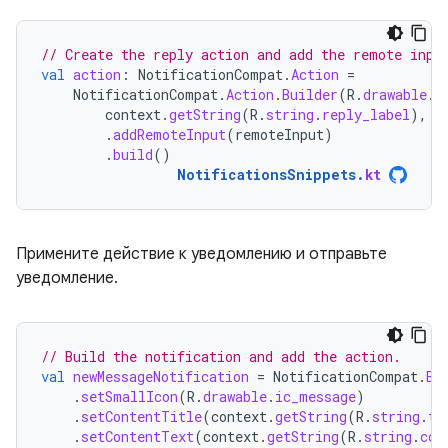
// Create the reply action and add the remote inpu
val
action
:
NotificationCompat
.
Action
=
NotificationCompat
.
Action
.
Builder
(
R
.
drawable
.
r
context
.
getString
(
R
.
string
.
reply_label
),
r
.
addRemoteInput
(
remoteInput
)
.
build
()
NotificationsSnippets
.
kt
Примените действие к уведомлению и отправьте
уведомление.
// Build the notification and add the action.
val
newMessageNotification
=
NotificationCompat
.
Bu
.
setSmallIcon
(
R
.
drawable
.
ic_message
)
.
setContentTitle
(
context
.
getString
(
R
.
string
.
ti
.
setContentText
(
context
.
getString
(
R
.
string
.
con