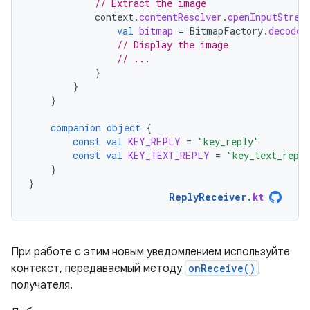
// Extract the image
context
.
contentResolver
.
openInputStrea
val
bitmap
=
BitmapFactory
.
decodeS
// Display the image
// ...
}
}
}
companion
object
{
const
val
KEY_REPLY
=
"key_reply"
const
val
KEY_TEXT_REPLY
=
"key_text_repl
}
}
ReplyReceiver
.
kt
При работе с этим новым уведомлением используйте
контекст, передаваемый методу
onReceive()
получателя.