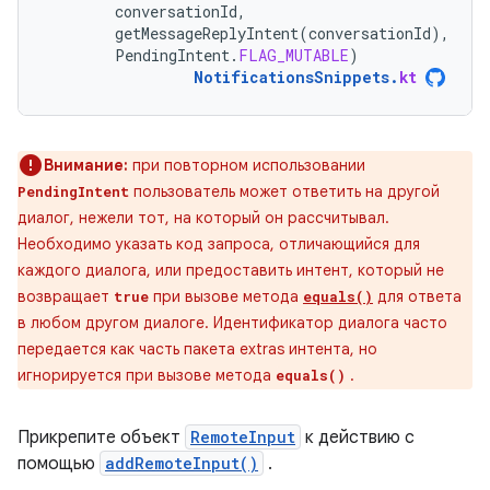
conversationId
,
getMessageReplyIntent
(
conversationId
),
PendingIntent
.
FLAG_MUTABLE
)
NotificationsSnippets
.
kt
Внимание:
при повторном использовании
пользователь может ответить на другой
PendingIntent
диалог, нежели тот, на который он рассчитывал.
Необходимо указать код запроса, отличающийся для
каждого диалога, или предоставить интент, который не
возвращает
при вызове метода
для ответа
true
equals()
в любом другом диалоге. Идентификатор диалога часто
передается как часть пакета extras интента, но
игнорируется при вызове метода
.
equals()
Прикрепите объект
RemoteInput
к действию с
помощью
addRemoteInput()
.