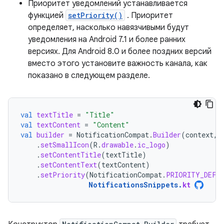
Приоритет уведомлений устанавливается
функцией
setPriority()
. Приоритет
определяет, насколько навязчивыми будут
уведомления на Android 7.1 и более ранних
версиях. Для Android 8.0 и более поздних версий
вместо этого установите важность канала, как
показано в следующем разделе.
val
textTitle
=
"Title"
val
textContent
=
"Content"
val
builder
=
NotificationCompat
.
Builder
(
context
,
.
setSmallIcon
(
R
.
drawable
.
ic_logo
)
.
setContentTitle
(
textTitle
)
.
setContentText
(
textContent
)
.
setPriority
(
NotificationCompat
.
PRIORITY_DEFA
NotificationsSnippets
.
kt