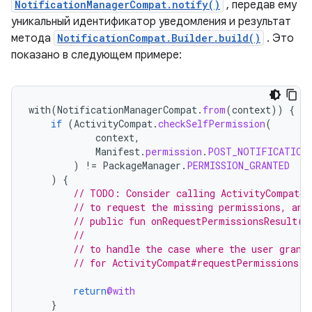
NotificationManagerCompat.notify()
, передав ему
уникальный идентификатор уведомления и результат
метода
NotificationCompat.Builder.build()
. Это
показано в следующем примере:
with
(
NotificationManagerCompat
.
from
(
context
))
{
if
(
ActivityCompat
.
checkSelfPermission
(
context
,
Manifest
.
permission
.
POST_NOTIFICATION
)
!=
PackageManager
.
PERMISSION_GRANTED
)
{
// TODO: Consider calling ActivityCompat#r
// to request the missing permissions, and
// public fun onRequestPermissionsResult(r
//                                        
// to handle the case where the user grant
// for ActivityCompat#requestPermissions f
return
@with
}