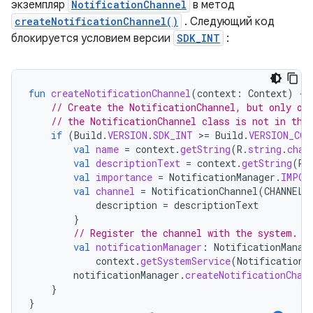
экземпляр
NotificationChannel
в метод
createNotificationChannel()
. Следующий код
блокируется условием версии
SDK_INT
:
fun
createNotificationChannel
(
context
:
Context
)
{
// Create the NotificationChannel, but only on
// the NotificationChannel class is not in the
if
(
Build
.
VERSION
.
SDK_INT
>
=
Build
.
VERSION_COD
val
name
=
context
.
getString
(
R
.
string
.
chan
val
descriptionText
=
context
.
getString
(
R
.
val
importance
=
NotificationManager
.
IMPOR
val
channel
=
NotificationChannel
(
CHANNEL_
description
=
descriptionText
}
// Register the channel with the system.
val
notificationManager
:
NotificationManag
context
.
getSystemService
(
NotificationM
notificationManager
.
createNotificationChan
}
}