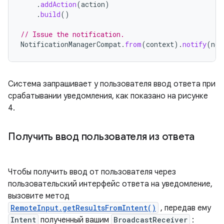
.
addAction
(
action
)
.
build
()
// Issue the notification.
NotificationManagerCompat
.
from
(
context
).
notify
(
not
Система запрашивает у пользователя ввод ответа при
срабатывании уведомления, как показано на рисунке
4.
Получить ввод пользователя из ответа
Чтобы получить ввод от пользователя через
пользовательский интерфейс ответа на уведомление,
вызовите метод
RemoteInput.getResultsFromIntent()
, передав ему
Intent
полученный вашим
BroadcastReceiver
: