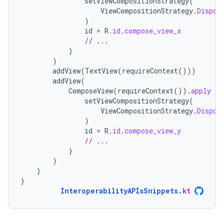
setViewCompositionStrategy
(
ViewCompositionStrategy
.
Dispos
)
id
=
R
.
id
.
compose_view_x
// ...
}
)
addView
(
TextView
(
requireContext
()))
addView
(
ComposeView
(
requireContext
()).
apply
{
setViewCompositionStrategy
(
ViewCompositionStrategy
.
Dispos
)
id
=
R
.
id
.
compose_view_y
// ...
}
)
}
}
InteroperabilityAPIsSnippets
.
kt