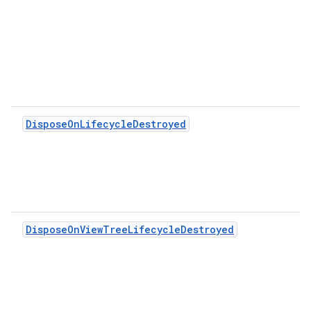
DisposeOnLifecycleDestroyed
DisposeOnViewTreeLifecycleDestroyed