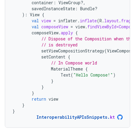
container
:
ViewGroup?,
savedInstanceState
:
Bundle?
):
View
{
val
view
=
inflater
.
inflate
(
R
.
layout
.
fragm
val
composeView
=
view
.
findViewById<Compos
composeView
.
apply
{
// Dispose of the Composition when the
// is destroyed
setViewCompositionStrategy
(
ViewComposi
setContent
{
// In Compose world
MaterialTheme
{
Text
(
"Hello Compose!"
)
}
}
}
return
view
}
}
InteroperabilityAPIsSnippets
.
kt