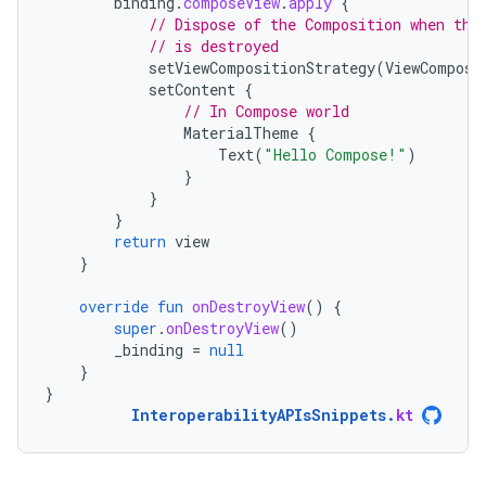
binding
.
composeView
.
apply
{
// Dispose of the Composition when the
// is destroyed
setViewCompositionStrategy
(
ViewComposi
setContent
{
// In Compose world
MaterialTheme
{
Text
(
"Hello Compose!"
)
}
}
}
return
view
}
override
fun
onDestroyView
()
{
super
.
onDestroyView
()
_binding
=
null
}
}
InteroperabilityAPIsSnippets
.
kt