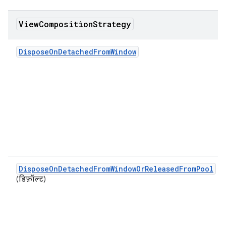
View
Composition
Strategy
DisposeOnDetachedFromWindow
DisposeOnDetachedFromWindowOrReleasedFromPool
(
डिफ़ॉल्ट
)