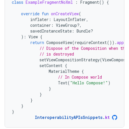
class
ExampleFragmentNoXml
:
Fragment
()
{
override
fun
onCreateView
(
inflater
:
LayoutInflater
,
container
:
ViewGroup?,
savedInstanceState
:
Bundle?
):
View
{
return
ComposeView
(
requireContext
()).
apply
// Dispose of the Composition when the
// is destroyed
setViewCompositionStrategy
(
ViewComposi
setContent
{
MaterialTheme
{
// In Compose world
Text
(
"Hello Compose!"
)
}
}
}
}
}
InteroperabilityAPIsSnippets
.
kt