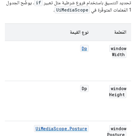
تحديد التنسيق باستخدام فروع شرطية مثل تعبير
if
. يوضّح الجدول
1 المَعلمات المتوفّرة في
UiMediaScope
.
المَعلمة
نوع القيمة
ا
Dp
window
ع
Width
ا
ا
ب
.
Dp
window
ا
Height
ا
ا
ب
p
UiMediaScope.Posture
window
ا
Posture
ا