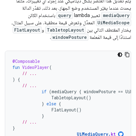
يتم تعديل هذا العنصر بشكل ديناميكي عند إجراء أي تغييرات، مثلما
يحدث عندما يغيّر المستخدم وضع الجهاز. بعد ذلك، تقدّر الدالة
mediaQuery
تعبير lambda
query
باستخدام الكائن
UiMediaScope
المعدَّل وتعرض قيمة منطقية. على سبيل المثال،
يختار المقتطف التالي بين
TabletopLayout
و
FlatLayout
استنادًا إلى قيمة المَعلمة
windowPosture
.
@Composable
fun
VideoPlayer
(
// ...
)
{
// ...
if
(
mediaQuery
{
windowPosture
==
UiMe
TabletopLayout
()
}
else
{
FlatLayout
()
}
// ...
}
UiMediaQuery
.
kt