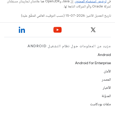
في
ترخيص استخدام المحتوى
. إنّ Java وOpenJDK هما علامتان تجاريتان مسجَّلتان
لشركة Oracle و/أو الشركات التابعة لها.
تاريخ التعديل الأخير: 2026-07-15 (حسب التوقيت العالمي المتفَّق عليه)
مزيد من المعلومات حول نظام التشغيل ANDROID
Android
Android for Enterprise
الأمان
المصدر
الأخبار
المدوّنة
ملفات بودكاست