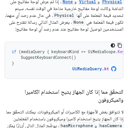
Physical
و
Virtual
و
None
. إذا تم عرض لوحة مفاتيح على
الشاشة وكانت لوحة مفاتيح خارجية متاحة في الوقت نفسه، سيتم
تحديد قيمة المَعلمة على أنّها
Physical
. في حال عدم رصد أي منهما،
تكون قيمة المَعلمة هي
None
. يعرض المثال التالي رسالة تقترح على
المستخدمين توصيل لوحة مفاتيح عند عدم رصد أي لوحة مفاتيح:
if
(
mediaQuery
{
keyboardKind
==
UiMediaScope
.
Keyb
SuggestKeyboardConnect
()
}
UiMediaQuery
.
kt
التحقّق مما إذا كان الجهاز يتيح استخدام الكاميرا
والميكروفون
لا تتوافق بعض الأجهزة مع الكاميرات أو الميكروفونات. يمكنك التحقّق مما
إذا كان الجهاز يتيح استخدام كاميرا وميكروفون باستخدام المَعلمتَين
hasCamera
و
hasMicrophone
. يوضّح المثال التالي أزرارًا يمكن