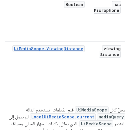
Boolean
has
ت
Microphone
ل
إ
ا
م
ا
UiMediaScope.ViewingDistance
viewing
ت
Distance
ا
ا
ا
ب
ا
و
ا
يحلّ كائن
UiMediaScope
قيم المَعلمات. تستخدم الدالة
mediaQuery
LocalUiMediaScope.current
للوصول إلى
العنصر
UiMediaScope
، الذي يمثّل إمكانات الجهاز الحالي وسياقه.