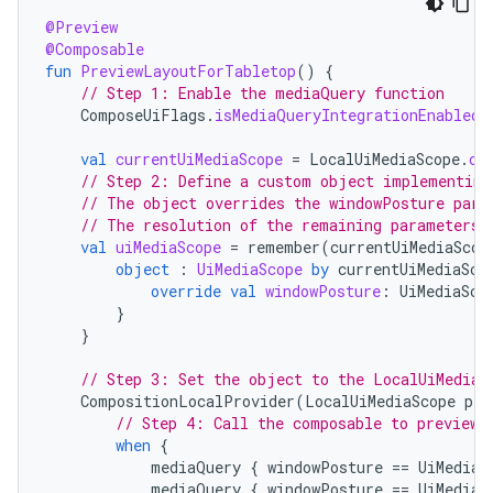
@Preview
@Composable
fun
PreviewLayoutForTabletop
()
{
// Step 1: Enable the mediaQuery function
ComposeUiFlags
.
isMediaQueryIntegrationEnabled
val
currentUiMediaScope
=
LocalUiMediaScope
.
cu
// Step 2: Define a custom object implementing
// The object overrides the windowPosture para
// The resolution of the remaining parameters 
val
uiMediaScope
=
remember
(
currentUiMediaScop
object
:
UiMediaScope
by
currentUiMediaSco
override
val
windowPosture
:
UiMediaSco
}
}
// Step 3: Set the object to the LocalUiMediaS
CompositionLocalProvider
(
LocalUiMediaScope
pro
// Step 4: Call the composable to preview.
when
{
mediaQuery
{
windowPosture
==
UiMediaS
mediaQuery
{
windowPosture
==
UiMediaS