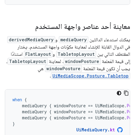
معاينة أحد عناصر واجهة المستخدم
يمكنك استدعاء الدالتَين
mediaQuery
و
derivedMediaQuery
في الدوال القابلة للإنشاء لمعاينة مكوّنات واجهة المستخدم. يختار
المقتطف التالي بين
TabletopLayout
و
FlatLayout
استنادًا
إلى قيمة المَعلمة
windowPosture
. لمعاينة
TabletopLayout
،
يجب أن تكون قيمة المَعلمة
windowPosture
هي
.
UiMediaScope.Posture.Tabletop
when
{
mediaQuery
{
windowPosture
==
UiMediaScope
.
Pos
mediaQuery
{
windowPosture
==
UiMediaScope
.
Pos
mediaQuery
{
windowPosture
==
UiMediaScope
.
Pos
}
UiMediaQuery
.
kt