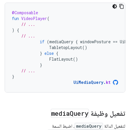
@Composable
fun
VideoPlayer
(
// ...
)
{
// ...
if
(
mediaQuery
{
windowPosture
==
UiMe
TabletopLayout
()
}
else
{
FlatLayout
()
}
// ...
}
UiMediaQuery
.
kt
تفعيل وظيفة
Query
media
لتفعيل الدالة
mediaQuery
، اضبط السمة