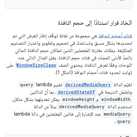
اتّخاذ قرار استنادًا إلى حجم النافذة
فئات أحجام النوافذ
هي مجموعة من نقاط توقّف إطار العرض التي تم
تحديدها بشكل مسبق وتساعدك في تصميم وتطوير واختبار التصاميم
المتكيّفة. يمكنك مقارنة المَعلمتَين اللتين تمثّلان حجم النافذة الحالي
بالحدّ الأدنى المحدّد في فئات حجم النافذة. يغيّر المثال التالي عدد
اللوحات وفقًا لعرض النافذة. يحتوي الصف
WindowSizeClass
على
ثوابت لحدود فئات أحجام النوافذ (الشكل 1).
تقيّم الدالة
derivedMediaQuery
تعبير lambda
query
وتضمّن النتيجة في
derivedStateOf
. بما أنّ الدالتَين
windowWidth
و
windowHeight
يمكن تعديلهما بشكل متكرّر،
استخدِم الدالة
derivedMediaQuery
بدلاً من الدالة
mediaQuery
عند الإشارة إلى هاتين المَعلمتَين في دالة lambda
.
query