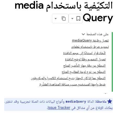
التكيّفية باستخدام media
Query
على هذه الصفحة
تفعيل وظيفة mediaQuery
تحديد شرط باستخدام مَعلمات
اتّخاذ قرار استنادًا إلى حجم النافذة
تعديل التصميم وفقًا لوضع النافذة
التحقّق من دقة جهاز التأشير المتاح
التحقّق من نوع لوحة المفاتيح المتاح
التحقّق مما إذا كان الجهاز يتيح استخدام الكاميرا والميكروفون
ضبط واجهة المستخدم حسب مسافة المشاهدة المقدَّرة
ملاحظة:
الدالة
وأنواع البيانات ذات الصلة تجريبية وقد تتغيّر.
mediaQuery
يمكنك الإبلاغ عن أي مشاكل في
Issue Tracker
.