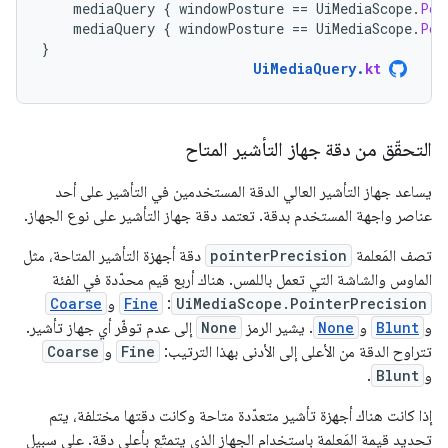
mediaQuery
{
windowPosture
==
UiMediaScope
.
Pos
mediaQuery
{
windowPosture
==
UiMediaScope
.
Pos
}
UiMediaQuery
.
kt
التحقّق من دقة جهاز التأشير المتاح
يساعد جهاز التأشير العالي الدقة المستخدمين في التأشير على أحد
عناصر واجهة المستخدم بدقة. تعتمد دقة جهاز التأشير على نوع الجهاز.
تصف المَعلمة
pointerPrecision
دقة أجهزة التأشير المتاحة، مثل
الماوس والشاشة التي تعمل باللمس. هناك أربع قيم محدّدة في الفئة
UiMediaScope.PointerPrecision
:
Fine
و
Coarse
و
Blunt
و
None
. يشير الرمز
None
إلى عدم توفّر أي جهاز تأشير.
تتراوح الدقة من الأعلى إلى الأدنى بهذا الترتيب:
Fine
و
Coarse
و
Blunt
.
إذا كانت هناك أجهزة تأشير متعدّدة متاحة وكانت دقتها مختلفة، يتم
تحديد قيمة المَعلمة باستخدام الجهاز الذي يتمتّع بأعلى دقة. على سبيل