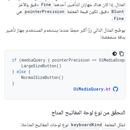
المثال، إذا كان هناك جهازان للتأشير، أحدهما
Fine
دقيق والآخر
Blunt
دقيق، تكون قيمة المَعلمة
pointerPrecision
هي
.
Fine
يوضّح المثال التالي زرًا أكبر حجمًا عندما يستخدم المستخدم جهاز تأشير
بدقة منخفضة:
if
(
mediaQuery
{
pointerPrecision
==
UiMediaScope
.
LargeSizeButton
()
}
else
{
NormalSizeButton
()
}
UiMediaQuery
.
kt
التحقّق من نوع لوحة المفاتيح المتاح
تمثّل المَعلمة
keyboardKind
نوع لوحات المفاتيح المتاحة: