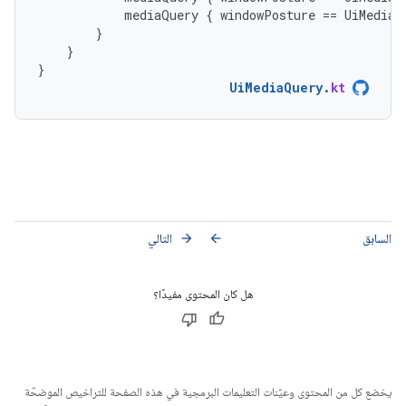
mediaQuery
{
windowPosture
==
UiMediaS
}
}
}
UiMediaQuery
.
kt
السابق
التالي
arrow_forward
arrow_back
هل كان المحتوى مفيدًا؟
يخضع كل من المحتوى وعيّنات التعليمات البرمجية في هذه الصفحة للتراخيص الموضحّة