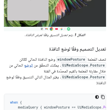
الشكل 1
. يتم تعديل التنسيق وفقًا لعرض النافذة.
تعديل التصميم وفقًا لوضع النافذة
تصف المَعلمة
windowPosture
وضع النافذة الحالي ككائن
UiMediaScope.Posture
. يمكنك التحقّق من
الوضع
الحالي من
خلال مقارنة المَعلمة بالقيم المحدّدة في الفئة
UiMediaScope.Posture
. يغيّر المثال التالي التنسيق وفقًا لوضع
النافذة:
when
{
mediaQuery
{
windowPosture
==
UiMediaScope
.
Pos