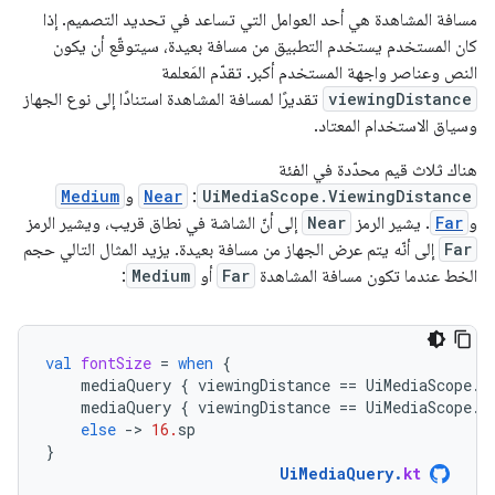
مسافة المشاهدة هي أحد العوامل التي تساعد في تحديد التصميم. إذا
كان المستخدم يستخدم التطبيق من مسافة بعيدة، سيتوقّع أن يكون
النص وعناصر واجهة المستخدم أكبر. تقدّم المَعلمة
viewingDistance
تقديرًا لمسافة المشاهدة استنادًا إلى نوع الجهاز
وسياق الاستخدام المعتاد.
هناك ثلاث قيم محدّدة في الفئة
UiMediaScope.ViewingDistance
:
Near
و
Medium
و
Far
. يشير الرمز
Near
إلى أنّ الشاشة في نطاق قريب، ويشير الرمز
Far
إلى أنّه يتم عرض الجهاز من مسافة بعيدة. يزيد المثال التالي حجم
الخط عندما تكون مسافة المشاهدة
Far
أو
Medium
:
val
fontSize
=
when
{
mediaQuery
{
viewingDistance
==
UiMediaScope
.
V
mediaQuery
{
viewingDistance
==
UiMediaScope
.
V
else
-
>
16.
sp
}
UiMediaQuery
.
kt