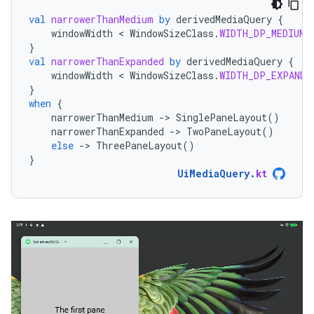
val
narrowerThanMedium
by
derivedMediaQuery
{
windowWidth
 < 
WindowSizeClass
.
WIDTH_DP_MEDIUM_
}
val
narrowerThanExpanded
by
derivedMediaQuery
{
windowWidth
 < 
WindowSizeClass
.
WIDTH_DP_EXPANDE
}
when
{
narrowerThanMedium
-
>
SinglePaneLayout
()
narrowerThanExpanded
-
>
TwoPaneLayout
()
else
-
>
ThreePaneLayout
()
}
UiMediaQuery
.
kt