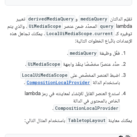
تقيّم الدالتان
mediaQuery
و
derivedMediaQuery
تعبير
lambda
query
المحدّد ضمن عنصر
UiMediaScope
، والذي يتم
توفيره كـ
LocalUiMediaScope.current
. يمكنك تجاهل هذه
الإعدادات باتّباع الخطوات التالية:
فعِّل وظيفة
mediaQuery
.
حدِّد عنصرًا مخصّصًا ينفّذ واجهة
UiMediaScope
.
اضبط العنصر المخصّص على
LocalUiMediaScope
باستخدام الدالة
CompositionLocalProvider
.
استدعِ العنصر القابل للإنشاء لمعاينته في رمز lambda
الخاص بالمحتوى في الدالة
.
CompositionLocalProvider
يمكنك معاينة
TabletopLayout
باستخدام المثال التالي: