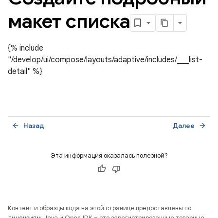
макет списка
{% include
"/develop/ui/compose/layouts/adaptive/includes/___list-
detail" %}
Назад
Далее
arrow_back
arrow_forward
Эта информация оказалась полезной?
Контент и образцы кода на этой странице предоставлены по
лицензиям
. Java и OpenJDK – это зарегистрированные товарные