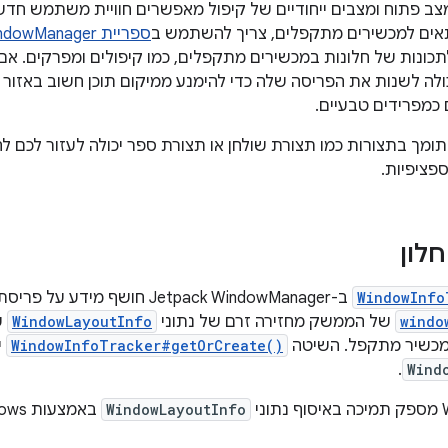
צב פתוח ומצבים ייחודיים של קיפול מאפשרים חוויית משתמש חד
ים למכשירים מתקפלים, צריך להשתמש ב
ספריית Jetpack WindowManager
טפורמת API לתכונות של חלונות במכשירים מתקפלים, כמו קיפולים ומפרקי
ולה לשנות את הפריסה שלה כדי להימנע ממיקום תוכן חשוב באזור 
 כמפרידים טבעיים.
ומך בתצורות כמו תצורת שולחן או תצורת ספר יכולה לעזור לכם ל
פציפיות.
לון
WindowInfo
ב-Jetpack WindowManager חושף מידע על פריסת החלון. השיטה
windo
של הממשק מחזירה זרם של נתוני
WindowLayoutInfo
ש
מכשיר מתקפל. השיטה
WindowInfoTracker#getOrCreate()
י
.
Wind
י
WindowLayoutInfo
באמצעות Kotlin flows ו-Java callbacks.