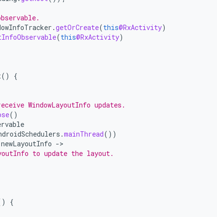
observable.
dowInfoTracker
.
getOrCreate
(
this
@RxActivity
)
tInfoObservable
(
this
@RxActivity
)
t
()
{
receive WindowLayoutInfo updates.
ose
()
ervable
ndroidSchedulers
.
mainThread
())
newLayoutInfo
-
youtInfo to update the layout.
()
{