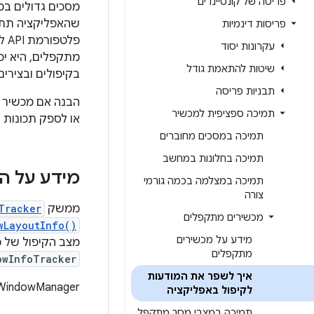
פריסה של קונטיינרים
מסכים גדולים במ
שהאפליקציה תתא
פריסות דינמיות
פל
עקרונות יסוד
מתקפלים, היא יכ
שיטות להתאמת גודל
בקיפולים ובצירים
תבניות פריסה
הבנה אם מכשיר ת
תמיכה ספציפית למכשיר
או לספק תכונות ס
תמיכה במסכים מחוברים
תמיכה בחלונות במחשב
מידע על הח
תמיכה במצלמה בכמה גורמי
צורה
ממשק
Tracker
מכשירים מתקפלים
wLayoutInfo()
מידע על מכשירים
מצב הקיפול של 
מתקפלים
owInfoTracker
איך לשפר את המודעות
‫WindowManager מספק תמיכה באיסוף נתונ
לקיפול באפליקציה
תמיכה במצבי מסך מתקפל