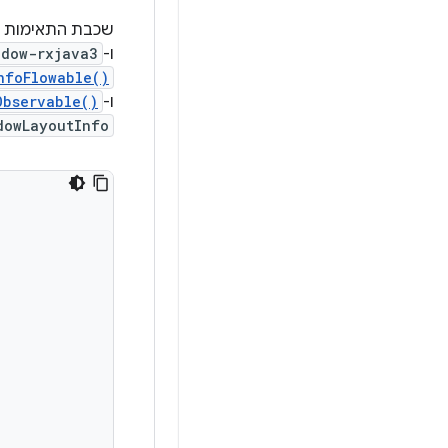
שכבת התאימות ש
ו-
ndow-rxjava3
nfoFlowable()
ו-
Observable()
dowLayoutInfo