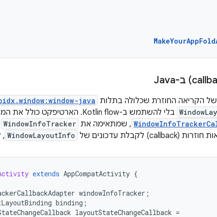
MakeYourAppFold
ל הקריאה החוזרת שכלולה בתלות
oidx.window:window-java
WindowLa
בלי להשתמש ב-Kotlin flow. הארטיפקט כולל את המחלקה
WindowInfoTrackerCa
, שמתאימה את
WindowInfoTracker
כ
cal) לקבלת עדכונים של
WindowLayoutInfo
, 
Activity
extends
AppCompatActivity
{
ackerCallbackAdapter
windowInfoTracker
;
tLayoutBinding
binding
;
StateChangeCallback
layoutStateChangeCallback
=