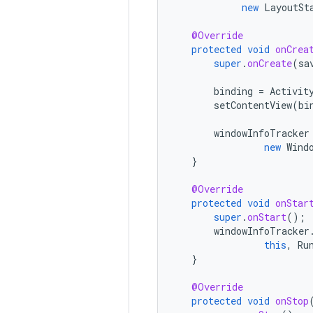
new
LayoutSt
@Override
protected
void
onCrea
super
.
onCreate
(
sa
binding
=
Activit
setContentView
(
bi
windowInfoTracker
new
Wind
}
@Override
protected
void
onStar
super
.
onStart
();
windowInfoTracker
this
,
Ru
}
@Override
protected
void
onStop