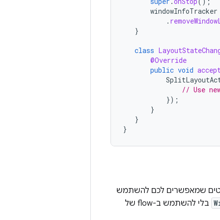
super
.
onStop
();
windowInfoTracker
.
removeWindow
}
class
LayoutStateChan
@Override
public
void
accep
SplitLayoutAc
// Use ne
});
}
}
}
קטים שמאפשרים לכם להשתמש
W
בלי להשתמש ב-flow של