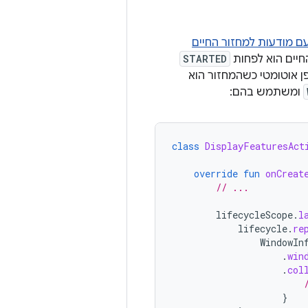
עם מודעות למחזור החיים
יים הוא לפחות
STARTED
 אוטומטי כשהמחזור הוא
ומשתמש בהם:
class
DisplayFeaturesAct
override
fun
onCreat
// ...
lifecycleScope
.
l
lifecycle
.
re
WindowIn
.
win
.
col
}