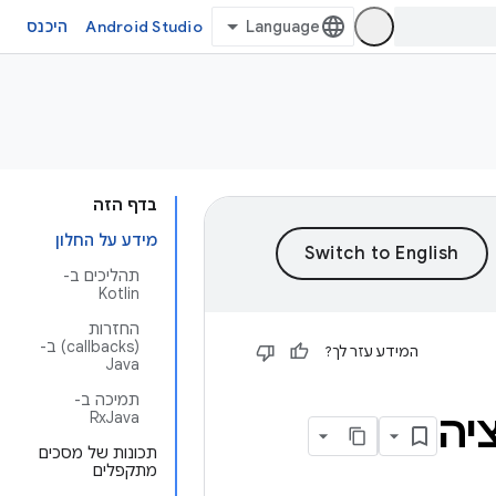
Android Studio
היכנס
בדף הזה
מידע על החלון
תהליכים ב-
Kotlin
החזרות
(callbacks) ב-
המידע עזר לך?
Java
תמיכה ב-
יה
RxJava
תכונות של מסכים
מתקפלים