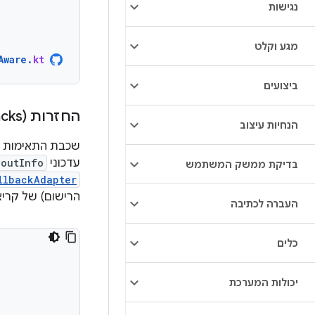
נגישות
מגע וקלט
Aware
.
kt
ביצועים
החזרות (callbacks) ב-Java
הנחיות עיצוב
שכבת התאימות ש
עדכוני
youtInfo
בדיקת ממשק המשתמש
llbackAdapter
הרישום) של קריאות חוזרות (lback
העברה לכתיבה
כלים
יכולות המערכת