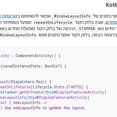
וף נתונים של
WindowLayoutInfo
, אפשר להשתמש ב
קורוטינה 
מחדש
, שבה בלוק הקוד
repeatOnLifecycle
מופעל כשמחזור הח
החיים הוא
STOPPED
. ההרצה של בלוק הקוד מופעלת מחדש באופן
דוגמה הבאה, בלוק הקוד אוסף נתונים מסוג
WindowLayoutInfo
ivity
:
ComponentActivity
()
{
e
(
savedInstanceState
:
Bundle?)
{
aunch
(
Dispatchers
.
Main
)
{
peatOnLifecycle
(
Lifecycle
.
State
.
STARTED
)
{
foTracker
.
getOrCreate
(
this
@DisplayFeaturesActivity
)
dowLayoutInfo
(
this
@DisplayFeaturesActivity
)
lect
{
newLayoutInfo
-
// Use newLayoutInfo to update the layout.