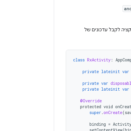
an
ציה לקבל עדכונים של
class
RxActivity
:
AppCom
private
lateinit
var
private
var
disposab
private
lateinit
var
@Override
protected
void
onCrea
super
.
onCreate
(
sa
binding
=
Activit
setContentView
(
bi