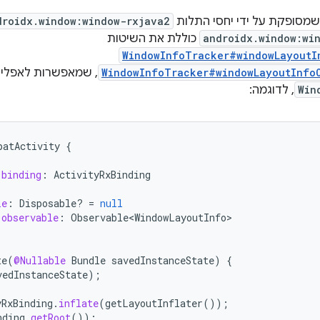
מסופקת על ידי יחסי התלות
droidx.window:window-rxjava2
androidx.window:wi
כוללת את השיטות
WindowInfoTracker#windowLayoutI
WindowInfoTracker#windowLayoutInfo
, שמאפשרות לאפליק
Win
, לדוגמה:
patActivity
{
binding
:
ActivityRxBinding
le
:
Disposable? 
=
null
observable
:
Observable<WindowLayoutInfo>
te
(
@Nullable
Bundle
savedInstanceState
)
{
vedInstanceState
);
yRxBinding
.
inflate
(
getLayoutInflater
());
nding
.
getRoot
());