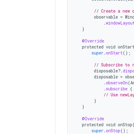
// Create a new 
observable
=
Win
.
windowLayou
}
@Override
protected
void
onStar
super
.
onStart
();
// Subscribe to 
disposable
?.
disp
disposable
=
obs
.
observeOn
(
A
.
subscribe
{
// Use newLa
}
}
@Override
protected
void
onStop
super
.
onStop
();