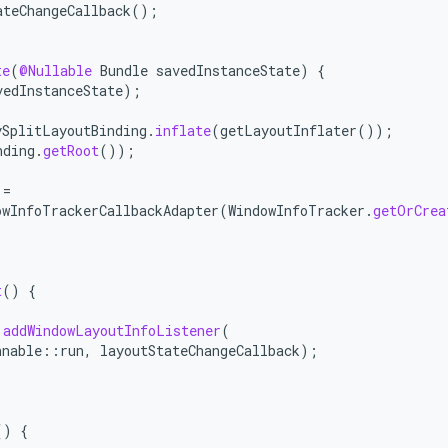
ateChangeCallback
();
te
(
@Nullable
Bundle
savedInstanceState
)
{
vedInstanceState
);
ySplitLayoutBinding
.
inflate
(
getLayoutInflater
());
nding
.
getRoot
());
=
owInfoTrackerCallbackAdapter
(
WindowInfoTracker
.
getOrCrea
t
()
{
.
addWindowLayoutInfoListener
(
nnable
::
run
,
layoutStateChangeCallback
);
()
{