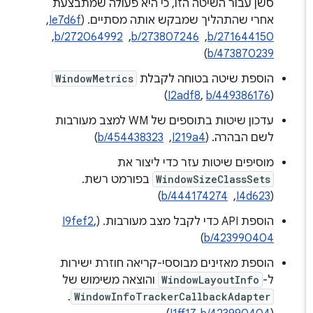
סשן עבור השיטה הזו, כי היא פעולה שמתבצעת
אחרי שהתהליך שמבקש אותה מסתיים. (
Ie7d6f
, ‏
b/271644150
, ‏
b/273807246
, ‏
b/272064992
, ‏
)
b/473870239
הוספת שיטה בטוחה לקבלת
WindowMetrics
)
I2adf8
,
b/449386176
(
עדכון שיטות בתוספים של WM למצב מעורבות
לשם הבהרה. ‫(
I219a4
, ‏
b/454438323
)
מוסיפים שיטות עזר כדי ליצור את
WindowSizeClassSets
בפורמט רשת.
‫(
I4d623
, ‏
b/444174274
)
הוספת API כדי לקבל מצב מעורבות. (
,
I9fef2
)
b/423990404
הוספת מאזינים מבוססי-קריאה חוזרת ישירות
ל-
WindowLayoutInfo
והוצאה משימוש של
.
WindowInfoTrackerCallbackAdapter