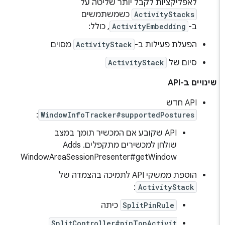
לאפליקציות לקבל יותר שליטה על
ActivityStacks
כשמשתמשים
ב-
ActivityEmbedding
, כולל:
הפעלת פעילות ב-
ActivityStack
מסוים
סיום של
ActivityStack
שינויים ב-API
‫API חדש
:
WindowInfoTracker#supportedPostures
‫API שקובע אם המכשיר תומך במצב
שולחן למכשירים מתקפלים. ‫Adds
WindowAreaSessionPresenter#getWindow
הוספת ממשקי API לתמיכה בהצמדה של
:
ActivityStack
SplitPinRule
כיתה
SplitController#pinTopActivit