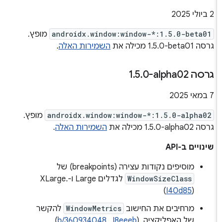
‫2 ביולי 2025
androidx.window:window-*:1.5.0-beta01
מופץ.
גרסה ‎1.5.0-beta01 מכילה את
השמירות האלה
.
גרסה ‎1
0-alpha02
.
5
.
‫7 במאי 2025
androidx.window:window-*:1.5.0-alpha02
מופץ.
גרסה ‎1.5.0-alpha02 מכילה את
השמירות האלה
.
שינויים ב-API
מוסיפים נקודות עצירה (breakpoints) של
WindowSizeClass
לגדלים Large ו-XLarge.
(
I40d85
)
מרחיבים את החישוב
WindowMetrics
להקשר
של האפליקציה. (
I8eeeb
, ‏
b/360934048
)