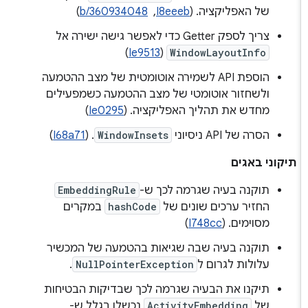
של האפליקציה. (
I8eeeb
, ‏
b/360934048
)
צריך לספק Getter כדי לאפשר גישה ישירה אל
)
Ie9513
(
WindowLayoutInfo
הוספת API לשמירה אוטומטית של מצב ההטמעה
ולשחזור אוטומטי של מצב ההטמעה כשמפעילים
מחדש את תהליך האפליקציה. (
Ie0295
)
הסרה של API ניסיוני
WindowInsets
. (
I68a71
)
תיקוני באגים
תוקנה בעיה שגרמה לכך ש-
EmbeddingRule
החזיר ערכים שונים של
hashCode
במקרים
מסוימים. (
I748cc
)
תוקנה בעיה שבה שגיאות בהטמעה של המכשיר
עלולות לגרום ל
NullPointerException
.
תיקנו את הבעיה שגרמה לכך שבדיקות הבטיחות
של
ActivityEmbedding
נכשלו בגלל ש-