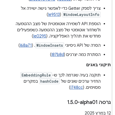
צריך לספק Getter כדי לאפשר גישה ישירה אל
)
Ie9513
(
WindowLayoutInfo
הוספת API לשמירה אוטומטית של מצב ההטמעה
ולשחזור אוטומטי של מצב ההטמעה כשמפעילים
מחדש את תהליך האפליקציה. (
Ie0295
)
הסרה של API ניסיוני
WindowInsets
. (
I68a71
)
הסתרת כמה יצרנים (
I87b8d
)
תיקוני באגים
תוקנה בעיה שגרמה לכך ש-
EmbeddingRule
החזיר ערכים שונים של
hashCode
במקרים
מסוימים. (
I748cc
)
גרסה ‎1
0-alpha01
.
5
.
‫12 במרץ 2025