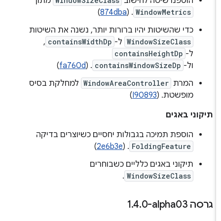
הוספנו שיטה לחישוב
WindowSizeClass
מתוך
)
874dba
. (
WindowMetrics
כדי שהשיטות יהיו ברורות יותר, נשנה את השיטות
WindowSizeClass
ל-
containsWidthDp
,
ל-
containsHeightDp
ול-
containsWindowSizeDp
. (
fa760d
)
המרת
WindowAreaController
למחלקת בסיס
מופשטת. (
I90893
)
תיקוני באגים
הוספת תמיכה בגבולות יחסיים כשיוצרים בדיקה
)
2e6b3e
. (
FoldingFeature
תיקוני באגים כלליים כשבוחרים
.
WindowSizeClass
גרסה ‎1
0-alpha03
.
4
.