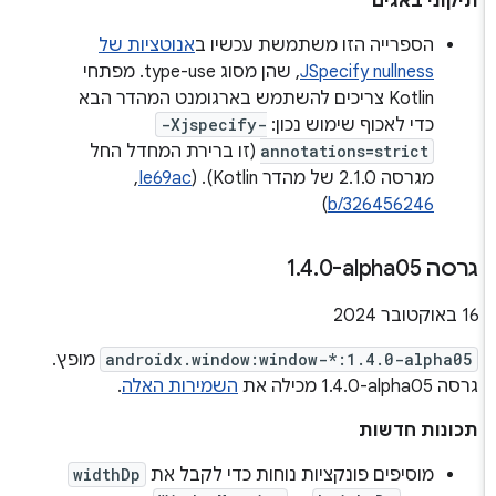
תיקוני באגים
הספרייה הזו משתמשת עכשיו ב
אנוטציות של
JSpecify nullness
, שהן מסוג type-use. מפתחי
Kotlin צריכים להשתמש בארגומנט המהדר הבא
כדי לאכוף שימוש נכון:
-Xjspecify-
annotations=strict
(זו ברירת המחדל החל
מגרסה 2.1.0 של מהדר Kotlin). ‫(
Ie69ac
, ‏
)
b/326456246
גרסה ‎1
0-alpha05
.
4
.
‫16 באוקטובר 2024
androidx.window:window-*:1.4.0-alpha05
מופץ.
גרסה ‎1.4.0-alpha05 מכילה את
השמירות האלה
.
תכונות חדשות
מוסיפים פונקציות נוחות כדי לקבל את
widthDp