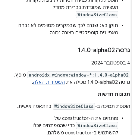
הוספת נקודות עצירה חסרות לקבוצת נקודות
העצירה שמוגדרת כברירת מחדל
.
WindowSizeClass
תוקן באג שגרם לכך שבמקרים מסוימים לא נבחרו
מאפיינים קומפקטיים בצורה נכונה.
גרסה ‎1
0-alpha02
.
4
.
‫4 בספטמבר 2024
androidx.window:window-*:1.4.0-alpha02
מופץ.
גרסה ‎1.4.0-alpha02 מכילה את
השמירות האלה
.
תכונות חדשות
הוספת תמיכה ב-
WindowSizeClass
בהתאמה אישית.
פותחים את ה-constructor של
WindowSizeClass
כדי שהמפתחים יוכלו
להשתמש ב-constructor משלהם.