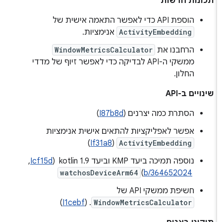
תכונות חדשות
הוספת API כדי לאפשר התאמה אישית של
ActivityEmbedding
אנימציות.
הרחבנו את
WindowMetricsCalculator
ממשקי ה-API לבדיקה כדי לאפשר זיוף של מדדי
החלון.
שינויים ב-API
הסתרת כמה יצרנים (
I87b8d
)
אפשר לאפליקציות להתאים אישית אנימציות
)
If31a8
(
ActivityEmbedding
נוספה תמיכה ביעד KMP וביעד kotlin 1.9 ‏ (
Icf15d
,
‏
b/364652024
)
watchosDeviceArm64
חשיפת ממשקי API של
)
I1cebf
. (
WindowMetricsCalculator