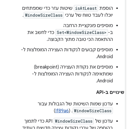
הוספת
isAtLeast
שיטות עזר כדי שמפתחים
יוכלו לעבד טווח של ערכי
WindowSizeClass
.
מוסיפים פונקציית הרחבה
ב-
Set<WindowSizeClass>
כדי לחשב את
ההתאמה הכי טובה מתוך הקבוצה.
מוסיפים קבועים לנקודות העצירה המומלצות ל-
Android.
מוסיפים את נקודת העצירה (breakpoint)
שמתאימה לנקודות העצירה המומלצות ל-
Android.
שינויים ב-API
עדכון שמות השיטות של הגבולות עבור
)
If89a6
. (
WindowSizeClass
עדכון של
WindowSizeClass
API כדי לתמוך
בהוספה של ערכי נקודות עצירה חדשים בעתיד.