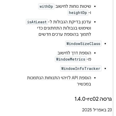
שיטות נוחות לחישוב
withDp
ו-
heightDp
עדכון בדיקת הגבולות ל-
isAtLeast
ושימוש בגבולות התחתונים כדי
לתמוך בהוספת ערכים חדשים
WindowSizeClass
הוספת דרך לחישוב
מ-
WindowMetrics
WindowInfoTracker
הוספת API לזיהוי התנוחות הנתמכות
במכשיר
גרסה ‎1
0-rc02
.
4
.
‫23 באפריל 2025