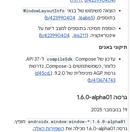
)
I1ff17
,
b/423990404
(
הוצאה משימוש של בנאי
WindowLayoutInfo
בתוספים. (
I6ab65
, ‏
b/423990404
)
הוספת תמיכה בתוספים למצב דיווח על
אינטראקציה. (
I66211
, ‏
b/423990404
)
תיקוני באגים
עדכון של Compose
compileSdk
ל-API 37.
כלומר, כשמשתמשים ב-Compose, נדרשת
גרסת AGP מינימלית של 9.2.0. (
,
Id45cd
)
b/413674743
גרסה ‎1
0-alpha01
.
6
.
‫19 בנובמבר 2025
androidx.window:window-*:1.6.0-alpha01
מופץ.
גרסה ‎1.6.0-alpha01 מכילה את
השמירות האלה
.