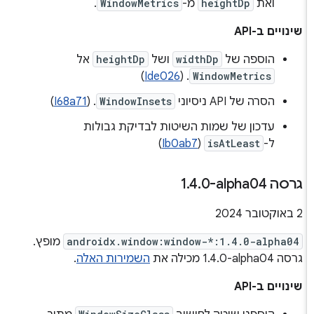
ואת
heightDp
מ-
WindowMetrics
.
שינויים ב-API
הוספה של
widthDp
ושל
heightDp
אל
)
Ide026
. (
WindowMetrics
הסרה של API ניסיוני
WindowInsets
. (
I68a71
)
עדכון של שמות השיטות לבדיקת גבולות
ל-
isAtLeast
(
Ib0ab7
)
גרסה ‎1
0-alpha04
.
4
.
‫2 באוקטובר 2024
androidx.window:window-*:1.4.0-alpha04
מופץ.
גרסה ‎1.4.0-alpha04 מכילה את
השמירות האלה
.
שינויים ב-API