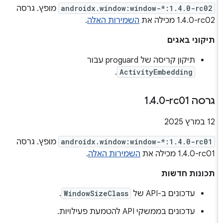
androidx.window:window-*:1.4.0-rc02
מופץ. גרסה
‎1.4.0-rc02 מכילה את
השמירות האלה
.
תיקוני באגים
תיקון קריסה של proguard עבור
.
ActivityEmbedding
גרסה ‎1
0-rc01
.
4
.
‫12 במרץ 2025
androidx.window:window-*:1.4.0-rc01
מופץ. גרסה
‎1.4.0-rc01 מכילה את
השמירות האלה
.
תכונות חדשות
עדכונים ב-API של
WindowSizeClass
.
עדכונים בממשקי API להטמעת פעילויות.