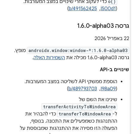
o()
כדי לעקוב אחרי שינויים במצב המעורבות.
‫(
I500d1
, ‏
b/491562425
)
גרסה ‎1
0-alpha03
.
6
.
‫22 באפריל 2026
androidx.window:window-*:1.6.0-alpha03
מופץ.
גרסה ‎1.6.0-alpha03 מכילה את
השמירות האלה
.
שינויים ב-API
הוספת ממשקי API לשליטה במצב המעורבות.
‫(
I98a09
, ‏
b/489793703
)
שינינו את השם של
transferActivityToWindowArea
ל-
transferToWindowArea
כדי להבהיר את
ההתנהגות כשמפעילים את התכונה. בנוסף,
הפעולה הזו מסירה את ההתנהגות שמבוססת על