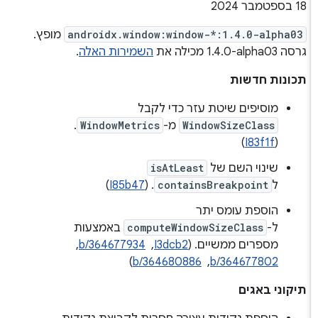
‫18 בספטמבר 2024
androidx.window:window-*:1.4.0-alpha03
מופץ.
גרסה ‎1.4.0-alpha03 מכילה את
השמירות האלה
.
תכונות חדשות
מוסיפים שיטת עזר כדי לקבל
WindowSizeClass
מ-
WindowMetrics
.
)
I83f1f
(
שינוי השם של
isAtLeast
ל
containsBreakpoint
. (
I85b47
)
הוספת עומס יתר
ל-
computeWindowSizeClass
באמצעות
מספרים ממשיים. (
I3dcb2
, ‏
b/364677934
, ‏
b/364677802
, ‏
b/364680886
)
תיקוני באגים