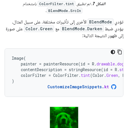
الشكل 7
. تم تطبيق
باستخدام
ColorFilter.tint
.
BlendMode.SrcIn
تؤدي
BlendMode
الأخرى إلى تأثيرات مختلفة. على سبيل المثال،
يؤدي ضبط
BlendMode.Darken
مع
Color.Green
على صورة
إلى ظهور النتيجة التالية:
Image
(
painter
=
painterResource
(
id
=
R
.
drawable
.
dog
)
contentDescription
=
stringResource
(
id
=
R
.
str
colorFilter
=
ColorFilter
.
tint
(
Color
.
Green
,
bl
)
CustomizeImageSnippets
.
kt