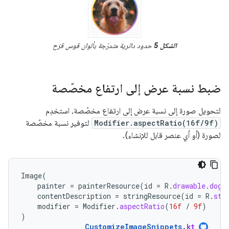
الشكل 5
حدود دائرية متدرّجة بألوان قوس قزح
ضبط نسبة عرض إلى ارتفاع مخصّصة
لتحويل صورة إلى نسبة عرض إلى ارتفاع مخصّصة، استخدِم
Modifier.aspectRatio(16f/9f)
لتوفير نسبة مخصّصة
لصورة (أو أي عنصر قابل للإنشاء).
Image
(
painter
=
painterResource
(
id
=
R
.
drawable
.
dog
)
contentDescription
=
stringResource
(
id
=
R
.
str
modifier
=
Modifier
.
aspectRatio
(
16f
/
9f
)
)
CustomizeImageSnippets
.
kt