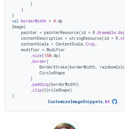
)
)
}
val
borderWidth
=
4.
dp
Image
(
painter
=
painterResource
(
id
=
R
.
drawable
.
dog
)
contentDescription
=
stringResource
(
id
=
R
.
str
contentScale
=
ContentScale
.
Crop
,
modifier
=
Modifier
.
size
(
150.
dp
)
.
border
(
BorderStroke
(
borderWidth
,
rainbowColor
CircleShape
)
.
padding
(
borderWidth
)
.
clip
(
CircleShape
)
)
CustomizeImageSnippets
.
kt