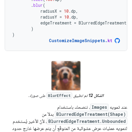
.
blur
(
radiusX
=
10.
dp
,
radiusY
=
10.
dp
,
edgeTreatment
=
BlurredEdgeTreatment
(
R
)
)
CustomizeImageSnippets
.
kt
الشكل 12
تم تطبيق
على صورة.
BlurEffect
عند تمويه
Images
، ننصحك باستخدام
BlurredEdgeTreatment(Shape)
بدلاً من
BlurredEdgeTreatment.Unbounded
، لأنّ الأخير يُستخدم
لتمويه عمليات عرض عشوائية من المتوقّع أن يتم عرضها خارج حدود