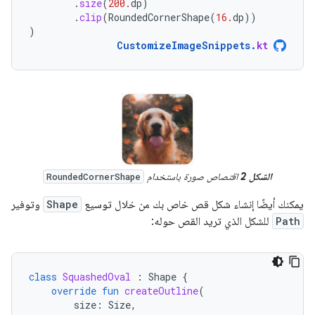
.
size
(
200.
dp
)
.
clip
(
RoundedCornerShape
(
16.
dp
))
)
CustomizeImageSnippets
.
kt
الشكل 2
اقتصاص صورة باستخدام
RoundedCornerShape
يمكنك أيضًا إنشاء شكل قص خاص بك من خلال توسيع
Shape
وتوفير
Path
للشكل الذي تريد القص حوله:
class
SquashedOval
:
Shape
{
override
fun
createOutline
(
size
:
Size
,