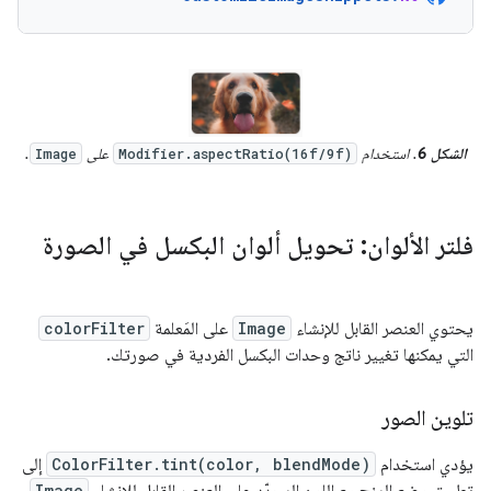
الشكل 6
. استخدام
على
.
Image
Modifier.aspectRatio(16f/9f)
فلتر الألوان: تحويل ألوان البكسل في الصورة
يحتوي العنصر القابل للإنشاء
Image
على المَعلمة
colorFilter
التي يمكنها تغيير ناتج وحدات البكسل الفردية في صورتك.
تلوين الصور
يؤدي استخدام
ColorFilter.tint(color, blendMode)
إلى
تطبيق وضع المزج مع اللون المحدّد على العنصر القابل للإنشاء
Image
.