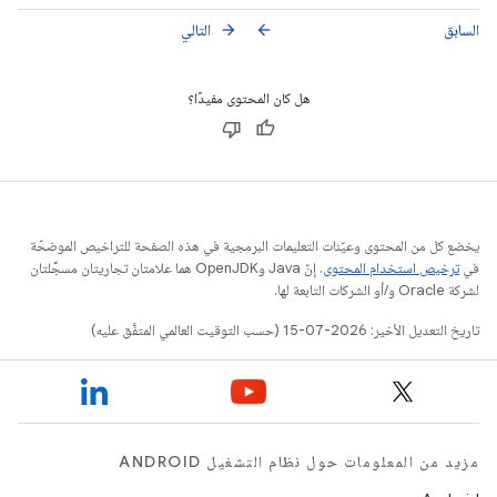
السابق
التالي
arrow_forward
arrow_back
هل كان المحتوى مفيدًا؟
يخضع كل من المحتوى وعيّنات التعليمات البرمجية في هذه الصفحة للتراخيص الموضحّة
في
ترخيص استخدام المحتوى
. إنّ Java وOpenJDK هما علامتان تجاريتان مسجَّلتان
لشركة Oracle و/أو الشركات التابعة لها.
تاريخ التعديل الأخير: 2026-07-15 (حسب التوقيت العالمي المتفَّق عليه)
مزيد من المعلومات حول نظام التشغيل ANDROID