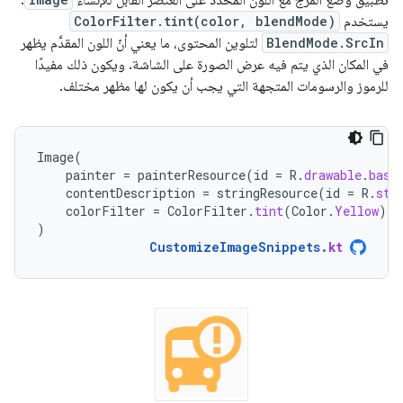
يستخدم
ColorFilter.tint(color, blendMode)
BlendMode.SrcIn
لتلوين المحتوى، ما يعني أنّ اللون المقدَّم يظهر
في المكان الذي يتم فيه عرض الصورة على الشاشة. ويكون ذلك مفيدًا
للرموز والرسومات المتجهة التي يجب أن يكون لها مظهر مختلف.
Image
(
painter
=
painterResource
(
id
=
R
.
drawable
.
base
contentDescription
=
stringResource
(
id
=
R
.
str
colorFilter
=
ColorFilter
.
tint
(
Color
.
Yellow
)
)
CustomizeImageSnippets
.
kt