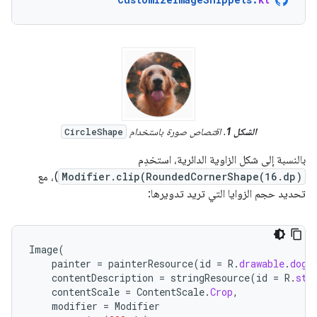
الشكل 1
. اقتصاص صورة باستخدام
CircleShape
بالنسبة إلى شكل الزاوية الدائرية، استخدِم
Modifier.clip(RoundedCornerShape(16.dp)
)، مع
تحديد حجم الزوايا التي تريد تدويرها:
Image
(
painter
=
painterResource
(
id
=
R
.
drawable
.
dog
)
contentDescription
=
stringResource
(
id
=
R
.
str
contentScale
=
ContentScale
.
Crop
,
modifier
=
Modifier