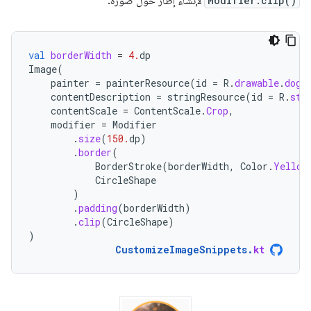
Modifier.clip()
لإنشاء إطار حول صورة:
val
borderWidth
=
4.
dp
Image
(
painter
=
painterResource
(
id
=
R
.
drawable
.
dog
)
contentDescription
=
stringResource
(
id
=
R
.
str
contentScale
=
ContentScale
.
Crop
,
modifier
=
Modifier
.
size
(
150.
dp
)
.
border
(
BorderStroke
(
borderWidth
,
Color
.
Yellow
CircleShape
)
.
padding
(
borderWidth
)
.
clip
(
CircleShape
)
)
CustomizeImageSnippets
.
kt