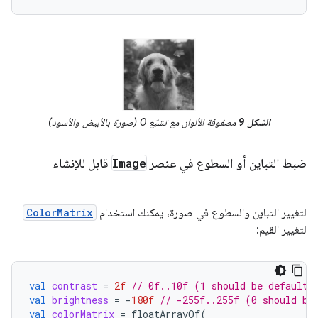
الشكل 9
مصفوفة الألوان مع تشبّع 0 (صورة بالأبيض والأسود)
ضبط التباين أو السطوع في عنصر
Image
قابل للإنشاء
لتغيير التباين والسطوع في صورة، يمكنك استخدام
ColorMatrix
لتغيير القيم:
val
contrast
=
2f
// 0f..10f (1 should be default)
val
brightness
=
-
180f
// -255f..255f (0 should be
val
colorMatrix
=
floatArrayOf
(