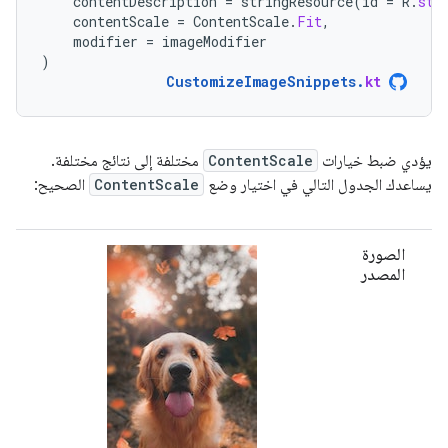
contentDescription
=
stringResource
(
id
=
R
.
str
contentScale
=
ContentScale
.
Fit
,
modifier
=
imageModifier
)
CustomizeImageSnippets
.
kt
يؤدي ضبط خيارات
ContentScale
مختلفة إلى نتائج مختلفة.
يساعدك الجدول التالي في اختيار وضع
ContentScale
الصحيح:
الصورة
المصدر