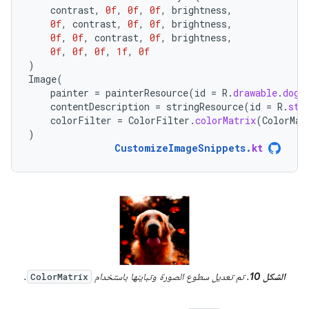
contrast
,
0f
,
0f
,
0f
,
brightness
,
0f
,
contrast
,
0f
,
0f
,
brightness
,
0f
,
0f
,
contrast
,
0f
,
brightness
,
0f
,
0f
,
0f
,
1f
,
0f
)
Image
(
painter
=
painterResource
(
id
=
R
.
drawable
.
dog
)
contentDescription
=
stringResource
(
id
=
R
.
str
colorFilter
=
ColorFilter
.
colorMatrix
(
ColorMat
)
CustomizeImageSnippets
.
kt
الشكل 10
. تم تعديل سطوع الصورة وتباينها باستخدام
.
ColorMatrix