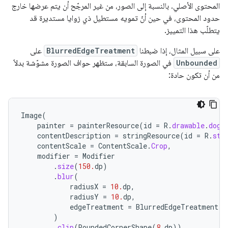
المحتوى الأصلي. بالنسبة إلى الصور، من غير المرجّح أن يتم عرضها خارج
حدود المحتوى، في حين أنّ تمويه مستطيل ذي زوايا مستديرة قد
يتطلّب هذا التمييز.
على سبيل المثال، إذا ضبطنا
BlurredEdgeTreatment
على
Unbounded
في الصورة السابقة، ستظهر حواف الصورة مشوّشة بدلاً
من أن تكون حادة:
Image
(
painter
=
painterResource
(
id
=
R
.
drawable
.
dog
)
contentDescription
=
stringResource
(
id
=
R
.
str
contentScale
=
ContentScale
.
Crop
,
modifier
=
Modifier
.
size
(
150.
dp
)
.
blur
(
radiusX
=
10.
dp
,
radiusY
=
10.
dp
,
edgeTreatment
=
BlurredEdgeTreatment
.
U
)
.
clip
(
RoundedCornerShape
(
8.
dp
))