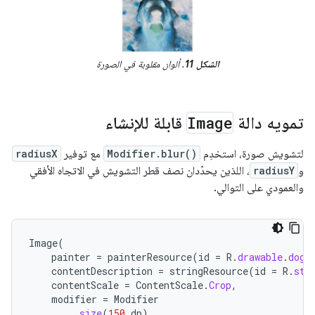
الشكل 11
. ألوان مقلوبة في الصورة
تمويه دالة
Image
قابلة للإنشاء
لتشويش صورة، استخدِم
Modifier.blur()
مع توفير
radiusX
و
radiusY
، اللذين يحدّدان نصف قطر التشويش في الاتجاه الأفقي
والعمودي على التوالي.
Image
(
painter
=
painterResource
(
id
=
R
.
drawable
.
dog
)
contentDescription
=
stringResource
(
id
=
R
.
str
contentScale
=
ContentScale
.
Crop
,
modifier
=
Modifier
.
size
(
150.
dp
)