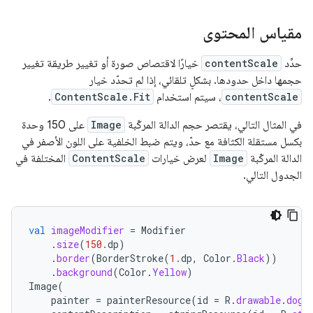
مقياس المحتوى
حدِّد
contentScale
خيارًا لاقتصاص صورة أو تغيير طريقة تغيير
حجمها داخل حدودها. بشكلٍ تلقائي، إذا لم تحدّد خيار
contentScale
، سيتم استخدام
ContentScale.Fit
.
في المثال التالي، يقتصر حجم الدالة المركّبة
Image
على 150 وحدة
بكسل مستقلة الكثافة مع حدّ، ويتم ضبط الخلفية على اللون الأصفر في
الدالة المركّبة
Image
لعرض خيارات
ContentScale
المختلفة في
الجدول التالي.
val
imageModifier
=
Modifier
.
size
(
150.
dp
)
.
border
(
BorderStroke
(
1.
dp
,
Color
.
Black
))
.
background
(
Color
.
Yellow
)
Image
(
painter
=
painterResource
(
id
=
R
.
drawable
.
dog
)