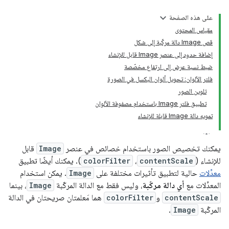
على هذه الصفحة
مقياس المحتوى
قص Image دالة مركّبة إلى شكل
إضافة حدود إلى عنصر Image قابل للإنشاء
ضبط نسبة عرض إلى ارتفاع مخصّصة
فلتر الألوان: تحويل ألوان البكسل في الصورة
تلوين الصور
تطبيق فلتر Image باستخدام مصفوفة الألوان
تمويه دالة Image قابلة للإنشاء
يمكنك تخصيص الصور باستخدام خصائص في عنصر
Image
قابل
للإنشاء (
contentScale
،
colorFilter
). يمكنك أيضًا تطبيق
معدِّلات
حالية لتطبيق تأثيرات مختلفة على
Image
. يمكن استخدام
المعدِّلات مع
أي دالة مركّبة
، وليس فقط مع الدالة المركّبة
Image
، بينما
contentScale
و
colorFilter
هما مَعلمتان صريحتان في الدالة
المركّبة
Image
.