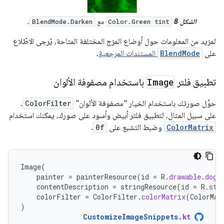
الشكل 8
‫
مع
.
BlendMode.Darken
Color.Green tint
لمزيد من المعلومات حول أوضاع المزج المختلفة المتاحة، يُرجى الاطّلاع
على
BlendMode
المستندات المرجعية
.
تطبيق فلتر
Image
باستخدام مصفوفة الألوان
حوِّل صورتك باستخدام الخيار "مصفوفة الألوان"
ColorFilter
.
على سبيل المثال، لتطبيق فلتر أبيض وأسود على صورك، يمكنك استخدام
ColorMatrix
وضبط التشبع على
0f
.
Image
(
painter
=
painterResource
(
id
=
R
.
drawable
.
dog
)
contentDescription
=
stringResource
(
id
=
R
.
str
colorFilter
=
ColorFilter
.
colorMatrix
(
ColorMat
)
CustomizeImageSnippets
.
kt