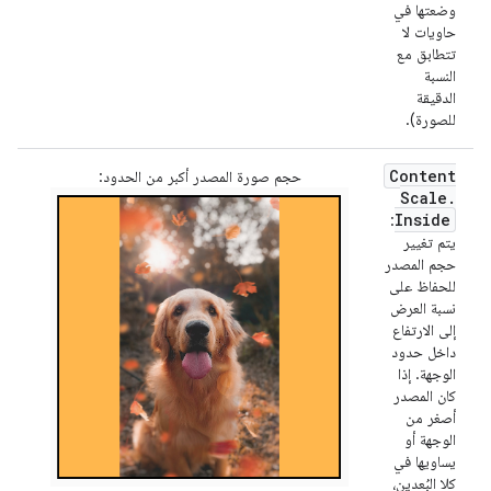
وضعتها في
حاويات لا
تتطابق مع
النسبة
الدقيقة
للصورة).
Content
حجم صورة المصدر أكبر من الحدود:
Scale
.
Inside
:
يتم تغيير
حجم المصدر
للحفاظ على
نسبة العرض
إلى الارتفاع
داخل حدود
الوجهة. إذا
كان المصدر
أصغر من
الوجهة أو
يساويها في
كلا البُعدين،