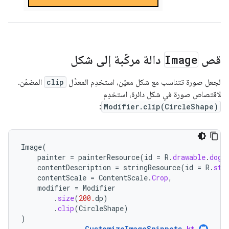
قص
Image
دالة مركّبة إلى شكل
لجعل صورة تتناسب مع شكل معيّن، استخدِم المعدِّل
clip
المضمّن.
لاقتصاص صورة في شكل دائرة، استخدِم
:
Modifier.clip(CircleShape)
Image
(
painter
=
painterResource
(
id
=
R
.
drawable
.
dog
)
contentDescription
=
stringResource
(
id
=
R
.
str
contentScale
=
ContentScale
.
Crop
,
modifier
=
Modifier
.
size
(
200.
dp
)
.
clip
(
CircleShape
)
)
CustomizeImageSnippets
.
kt