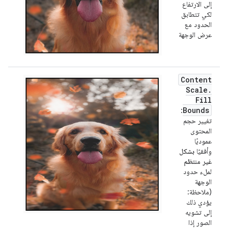
إلى الارتفاع
لكي تتطابق
الحدود مع
عرض الوجهة
Content
Scale
.
Fill
Bounds
:
تغيير حجم
المحتوى
عموديًا
وأفقيًا
بشكل
غير منتظم
لملء حدود
الوجهة
(ملاحظة:
يؤدي ذلك
إلى تشويه
الصور إذا