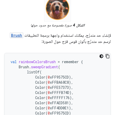
الشكل 4
صورة مقصوصة مع حدود حولها
لإنشاء حد متدرّج، يمكنك استخدام واجهة برمجة التطبيقات
Brush
لرسم حد متدرّج بألوان قوس قزح حول الصورة:
val
rainbowColorsBrush
=
remember
{
Brush
.
sweepGradient
(
listOf
(
Color
(
0
xFF9575CD
),
Color
(
0
xFFBA68C8
),
Color
(
0
xFFE57373
),
Color
(
0
xFFFFB74D
),
Color
(
0
xFFFFF176
),
Color
(
0
xFFAED581
),
Color
(
0
xFF4DD0E1
),
Color
(
0
xFF9575CD
)