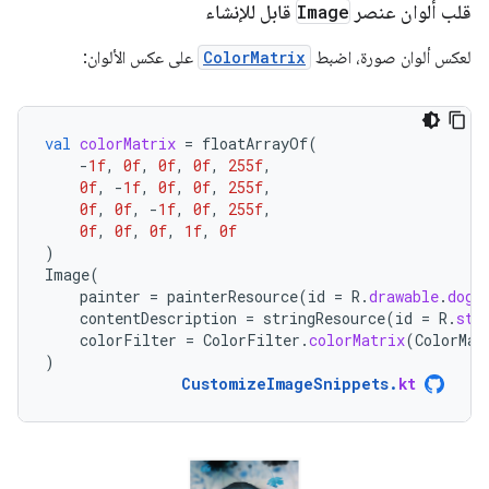
قلب ألوان عنصر
Image
قابل للإنشاء
لعكس ألوان صورة، اضبط
ColorMatrix
على عكس الألوان:
val
colorMatrix
=
floatArrayOf
(
-
1f
,
0f
,
0f
,
0f
,
255f
,
0f
,
-
1f
,
0f
,
0f
,
255f
,
0f
,
0f
,
-
1f
,
0f
,
255f
,
0f
,
0f
,
0f
,
1f
,
0f
)
Image
(
painter
=
painterResource
(
id
=
R
.
drawable
.
dog
)
contentDescription
=
stringResource
(
id
=
R
.
str
colorFilter
=
ColorFilter
.
colorMatrix
(
ColorMat
)
CustomizeImageSnippets
.
kt