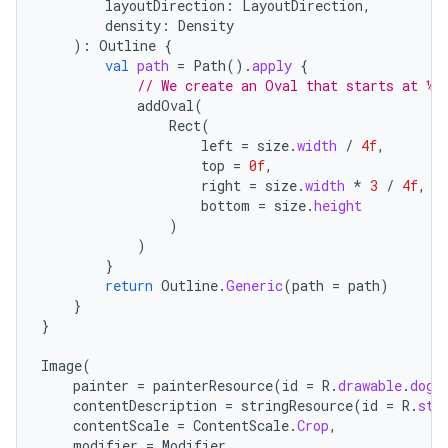
layoutDirection
:
LayoutDirection
,
density
:
Density
):
Outline
{
val
path
=
Path
().
apply
{
// We create an Oval that starts at ¼ 
addOval
(
Rect
(
left
=
size
.
width
/
4f
,
top
=
0f
,
right
=
size
.
width
*
3
/
4f
,
bottom
=
size
.
height
)
)
}
return
Outline
.
Generic
(
path
=
path
)
}
}
Image
(
painter
=
painterResource
(
id
=
R
.
drawable
.
dog
)
contentDescription
=
stringResource
(
id
=
R
.
str
contentScale
=
ContentScale
.
Crop
,
modifier
=
Modifier