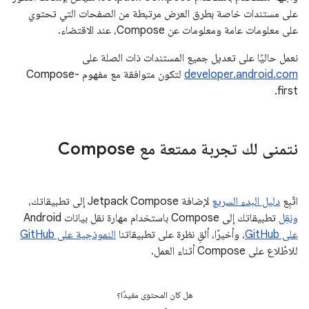
على مستندات خاصة بطرق العرض مرتبطة من الصفحات التي تحتوي
على معلومات عامة ومعلومات عن Compose، عند الاقتضاء.
نعمل حاليًا على تعديل جميع المستندات ذات الصلة على
developer.android.com
لتكون متوافقة مع مفهوم Compose-
first.
نتمنى لك تجربة ممتعة مع Compose
اتّبِع
دليل البدء السريع
لإضافة Jetpack Compose إلى تطبيقاتك،
ونقِل
تطبيقاتك إلى Compose باستخدام مهارة نقل بيانات Android
على GitHub
، وأخيرًا، ألقِ نظرة على تطبيقاتنا
النموذجية على GitHub
للاطّلاع على Compose أثناء العمل.
هل كان المحتوى مفيدًا؟