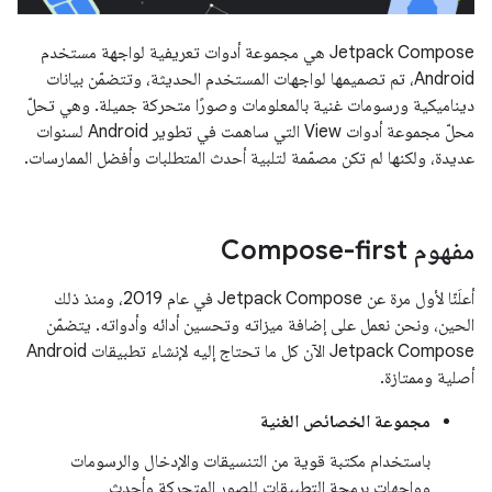
‫Jetpack Compose هي مجموعة أدوات تعريفية لواجهة مستخدم
Android، تم تصميمها لواجهات المستخدم الحديثة، وتتضمّن بيانات
ديناميكية ورسومات غنية بالمعلومات وصورًا متحركة جميلة. وهي تحلّ
محلّ مجموعة أدوات View التي ساهمت في تطوير Android لسنوات
عديدة، ولكنها لم تكن مصمّمة لتلبية أحدث المتطلبات وأفضل الممارسات.
مفهوم Compose-first
أعلَنّا لأول مرة عن Jetpack Compose في عام 2019، ومنذ ذلك
الحين، ونحن نعمل على إضافة ميزاته وتحسين أدائه وأدواته. يتضمّن
Jetpack Compose الآن كل ما تحتاج إليه لإنشاء تطبيقات Android
أصلية وممتازة.
مجموعة الخصائص الغنية
باستخدام مكتبة قوية من التنسيقات والإدخال والرسومات
وواجهات برمجة التطبيقات للصور المتحركة وأحدث