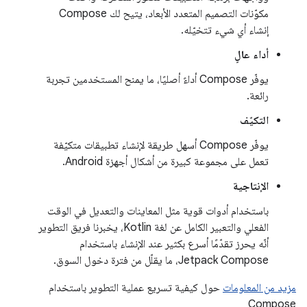
مكوّنات التصميم المتعدد الأبعاد، يتيح لك Compose
إنشاء أي شيء تتخيّله.
أداء عالٍ
يوفّر Compose أداءً أصليًا، ما يمنح المستخدمين تجربة
رائعة.
التكيّف
يوفّر Compose أسهل طريقة لإنشاء تطبيقات متكيّفة
تعمل على مجموعة كبيرة من أشكال أجهزة Android.
الإنتاجية
باستخدام أدوات قوية مثل المعاينات والتعديل في الوقت
الفعلي والتعبير الكامل عن لغة Kotlin، يخبرنا فريق التطوير
أنّه يحرز تقدّمًا أسرع بكثير عند الإنشاء باستخدام
Jetpack Compose، ما يقلّل من فترة دخول السوق.
مزيد من المعلومات
حول كيفية تسريع عملية التطوير باستخدام
Compose