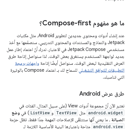
ما هو مفهوم Compose-first؟
عند إنشاء أدوات ومحتوى جديدين لتطوير Android، مثل مكتبات
Jetpack والنماذج والمستندات والمحتوى التدريبي، سنصمّمها مع أخذ
مستخدمي Jetpack Compose في الاعتبار. ندرك أنّ اعتماد إطار عمل
جديد لواجهة المستخدم يستغرق بعض الوقت، لذا سنواصل إتاحة طرق
العرض التقليدية لبعض الوقت. سنواصل أيضًا إتاحة
واجهات برمجة
التطبيقات للتوافق التشغيلي
للسماح لك بـ اعتماد Compose بالوتيرة
التي تناسبك.
طرق عرض Android
نعتبر الآن أنّ مجموعة أدوات View (على سبيل المثال، الفئات في
android.widget
مثل
TextView
و
ListView
) في
وضع
الصيانة
، ما يعني أنّها ستتلقّى الإصلاحات المهمة جدًا فقط. تظل حزمة
android.view
متاحة باعتبارها البنية الأساسية اللازمة لـ