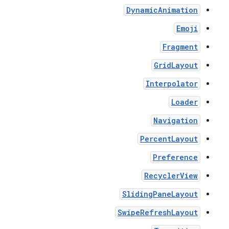
DynamicAnimation
Emoji
Fragment
GridLayout
Interpolator
Loader
Navigation
PercentLayout
Preference
RecyclerView
SlidingPaneLayout
SwipeRefreshLayout