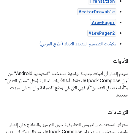
Transition
VectorDrawable
ViewPager
ViewPager2
مكوّنات التصميم المتعدد الأبعاد (طرق العرض)
الأدوات
سيتم إنشاء أي أدوات جديدة لواجهة مستخدم "استوديو Android" من
أجل Jetpack Compose فقط. أما الأدوات الحالية (مثل "محرّر التنقّل"
و"أداة تعديل التنسيق")، فهي الآن في
وضع الصيانة
ولن تتلقّى ميزات
جديدة.
الإرشادات
ستركّز المستندات والدروس التطبيقية حول الترميز والنماذج على إنشاء
واجهة مستخدم باستخدام Jetpack Compose. سيظل بإمكانك العثور