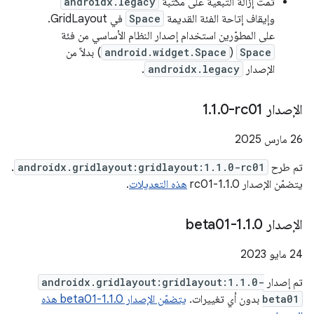
تمت إزالة التبعية على مكتبة
androidx.legacy
وإيقاف إتاحة الفئة القديمة
Space
في GridLayout.
على المطوّرين استخدام إصدار النظام الأساسي من فئة
Space
(
android.widget.Space
) بدلاً من
الإصدار
androidx.legacy
.
الإصدار ‎1
0-rc01
.
1
.
‫26 مارس 2025
تم طرح
androidx.gridlayout:gridlayout:1.1.0-rc01
.
يتضمّن الإصدار 1.1.0-rc01
هذه التعديلات
.
الإصدار 1
0-beta01
.
1
.
‫24 مايو 2023
تم إصدار
androidx.gridlayout:gridlayout:1.1.0-
beta01
بدون أي تغييرات.
يتضمّن الإصدار 1.1.0-beta01 هذه