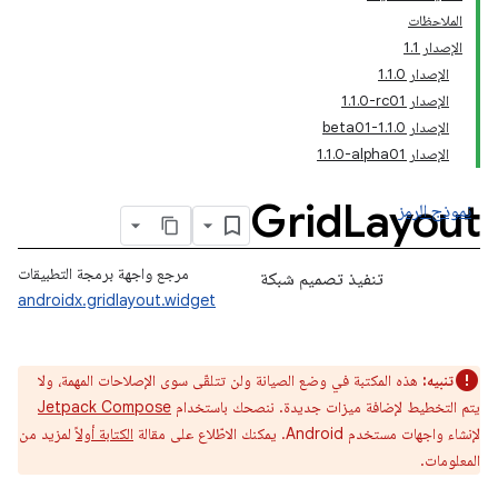
الملاحظات
الإصدار 1.1
الإصدار 1.1.0
الإصدار ‎1.1.0-rc01
الإصدار 1.1.0-beta01
الإصدار ‎1.1.0-alpha01
Grid
Layout
نموذج الرمز
مرجع واجهة برمجة التطبيقات
تنفيذ تصميم شبكة
androidx.gridlayout.widget
تنبيه:
هذه المكتبة في وضع الصيانة ولن تتلقّى سوى الإصلاحات المهمة، ولا
يتم التخطيط لإضافة ميزات جديدة. ننصحك باستخدام
Jetpack Compose
لإنشاء واجهات مستخدم Android. يمكنك الاطّلاع على مقالة
الكتابة أولاً
لمزيد من
المعلومات.