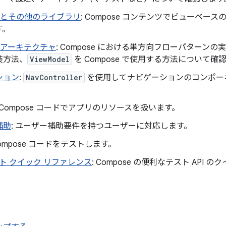
se とその他のライブラリ
: Compose コンテンツでビューベ
す。
e アーキテクチャ
: Compose における単方向フローパターン
装方法、
ViewModel
を Compose で使用する方法について確
ション
:
NavController
を使用してナビゲーションのコンポーネント
: Compose コードでアプリのリソースを扱います。
補助
: ユーザー補助要件を持つユーザーに対応します。
Compose コードをテストします。
ト クイック リファレンス
: Compose の便利なテスト API