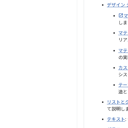
デザイン 
マ
しま
マテ
リア
マテ
の実
カス
シス
テー
造と
リストと
て説明し
テキスト