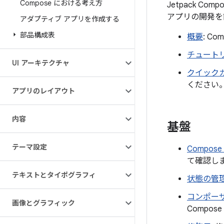
Compose における考え方
Jetpack C
アプリの開発を
アダプティブ アプリを作成する
部品構成表
概要
: 
チュート
UI アーキテクチャ
クイック
ください
アプリのレイアウト
内容
基盤
テーマ設定
Compos
て確認しま
テキストとタイポグラフィ
状態の管
コンポー
画像とグラフィック
Compo