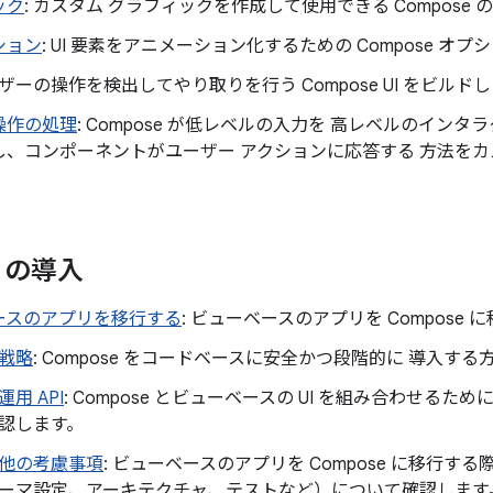
ック
: カスタム グラフィックを作成して使用できる Compose
ション
: UI 要素をアニメーション化するための Compose 
ーザーの操作を検出してやり取りを行う Compose UI をビルド
操作の処理
: Compose が低レベルの入力を 高レベルのイン
し、コンポーネントがユーザー アクションに応答する 方法を
e の導入
ースのアプリを移行する
: ビューベースのアプリを Compose 
戦略
: Compose をコードベースに安全かつ段階的に 導入す
運用 API
: Compose とビューベースの UI を組み合わせるために役
認します。
他の考慮事項
: ビューベースのアプリを Compose に移行す
ーマ設定、アーキテクチャ、テストなど）について確認します