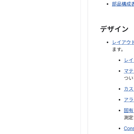
部品構成
デザイン
レイアウ
ます。
レイ
マテ
つい
カス
アラ
固有
測定
Cons