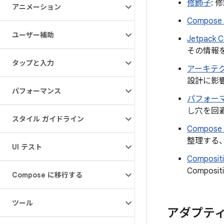
修飾子
:
アニメーション
Compos
ユーザー補助
Jetpack
その情報
タップと入力
アーキテ
設計に影
パフォーマンス
パフォー
し穴を回
スタイル ガイドライン
Compo
整理する
UI テスト
Compos
Compos
Compose に移行する
ツール
アダプティ