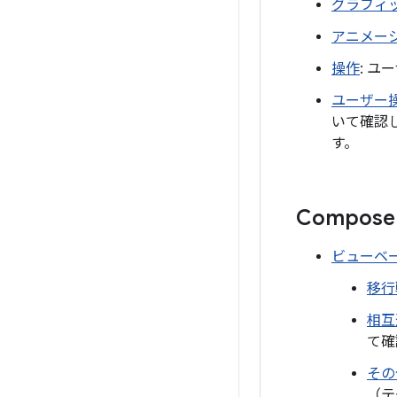
グラフィ
アニメー
操作
: ユ
ユーザー
いて確認
す。
Compos
ビューベ
移行
相互
て確
その
（テ