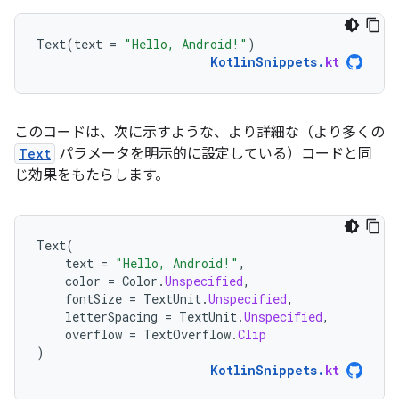
Text
(
text
=
"Hello, Android!"
)
KotlinSnippets
.
kt
このコードは、次に示すような、より詳細な（より多くの
Text
パラメータを明示的に設定している）コードと同
じ効果をもたらします。
Text
(
text
=
"Hello, Android!"
,
color
=
Color
.
Unspecified
,
fontSize
=
TextUnit
.
Unspecified
,
letterSpacing
=
TextUnit
.
Unspecified
,
overflow
=
TextOverflow
.
Clip
)
KotlinSnippets
.
kt