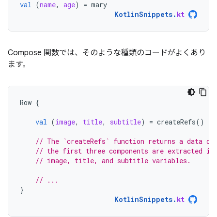
val
(
name
,
age
)
=
mary
KotlinSnippets
.
kt
Compose 関数では、そのような種類のコードがよくあり
ます。
Row
{
val
(
image
,
title
,
subtitle
)
=
createRefs
()
// The `createRefs` function returns a data ob
// the first three components are extracted in
// image, title, and subtitle variables.
// ...
}
KotlinSnippets
.
kt