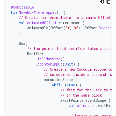
@Composable
fun
MoveBoxWhereTapped
()
{
// Creates an `Animatable` to animate Offset a
val
animatedOffset
=
remember
{
Animatable
(
Offset
(
0f
,
0f
),
Offset
.
VectorCo
}
Box
(
// The pointerInput modifier takes a suspe
Modifier
.
fillMaxSize
()
.
pointerInput
(
Unit
)
{
// Create a new CoroutineScope to 
// coroutines inside a suspend fun
coroutineScope
{
while
(
true
)
{
// Wait for the user to ta
// in the same block
awaitPointerEventScope
{
val
offset
=
awaitFirs
// Launch a new corout