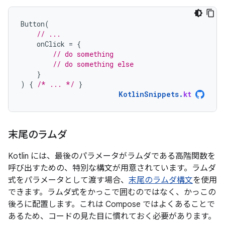
Button
(
// ...
onClick
=
{
// do something
// do something else
}
)
{
/* ... */
}
KotlinSnippets
.
kt
末尾のラムダ
Kotlin には、最後の
パラメータがラムダである高階関数を
呼び出すための、特別な構文が用意されています。ラムダ
式をパラメータとして渡す場合、
末尾のラムダ構文
を使用
できます。ラムダ式をかっこで囲むのではなく、かっこの
後ろに配置します。これは Compose ではよくあることで
あるため、コードの見た目に慣れておく必要があります。