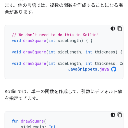
ます。他の言語では、複数の関数を作成することになる場
合があります。
// We don't need to do this in Kotlin!
void
drawSquare
(
int
sideLength
)
{
}
void
drawSquare
(
int
sideLength
,
int
thickness
)
{
}
void
drawSquare
(
int
sideLength
,
int
thickness
,
Col
JavaSnippets
.
java
Kotlin では、単一の関数を作成して、引数にデフォルト値
を指定できます。
fun
drawSquare
(
sideLength
:
Int
,