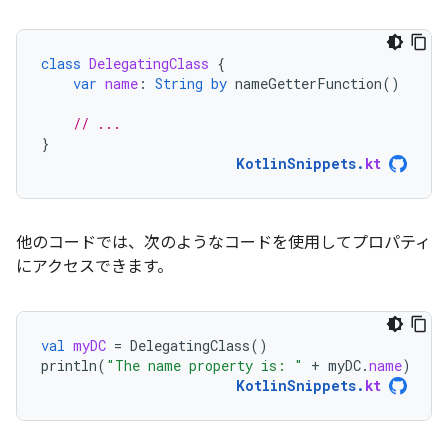
class
DelegatingClass
{
var
name
:
String
by
nameGetterFunction
()
// ...
}
KotlinSnippets
.
kt
他のコードでは、次のようなコードを使用してプロパティ
にアクセスできます。
val
myDC
=
DelegatingClass
()
println
(
"The name property is: "
+
myDC
.
name
)
KotlinSnippets
.
kt