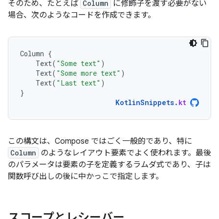
そのため、たとえば
Column
に修飾子を渡す必要がない
場合、次のようなコードを作成できます。
Column
{
Text
(
"Some text"
)
Text
(
"Some more text"
)
Text
(
"Last text"
)
}
KotlinSnippets
.
kt
この構文は、Compose ではごく一般的であり、特に
Column
のようなレイアウト要素でよく使われます。最後
のパラメータは要素の子を定義するラムダ式であり、子は
関数呼び出しの後に中かっこで指定します。
スコープとレシーバー