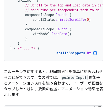
onClick
=
{
// Scroll to the top and load data in para
// coroutine per independent work to do
composableScope
.
launch
{
scrollState
.
animateScrollTo
(
0
)
}
composableScope
.
launch
{
viewModel
.
loadData
()
}
}
)
{
/* ... */
}
KotlinSnippets
.
kt
コルーチンを使用すると、非同期 API を簡単に組み合わせ
ることができます。次の例では、
pointerInput
修飾子
とアニメーション API を組み合わせて、ユーザーが画面を
タップしたときに、要素の位置にアニメーション効果を表
示します。