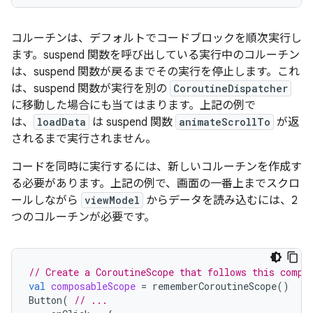
コルーチンは、デフォルトでコードブロックを順次実行
し
ます。suspend 関数を呼び出している実行中のコルーチン
は、suspend 関数が戻るまでその実行を停止します
。これ
は、suspend 関数が実行を別の
CoroutineDispatcher
に移動した場合にも当てはまります。上記の例で
は、
loadData
は suspend 関数
animateScrollTo
が返
されるまで実行されません。
コードを同時に実行するには、新しいコルーチンを作成す
る必要があります。上記の例で、画面の一番上までスクロ
ールしながら
viewModel
からデータを読み込むには、2
つのコルーチンが必要です。
// Create a CoroutineScope that follows this compo
val
composableScope
=
rememberCoroutineScope
()
Button
(
// ...