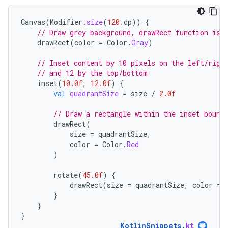
Canvas
(
Modifier
.
size
(
120.
dp
))
{
// Draw grey background, drawRect function is 
drawRect
(
color
=
Color
.
Gray
)
// Inset content by 10 pixels on the left/righ
// and 12 by the top/bottom
inset
(
10.0f
,
12.0f
)
{
val
quadrantSize
=
size
/
2.0f
// Draw a rectangle within the inset bound
drawRect
(
size
=
quadrantSize
,
color
=
Color
.
Red
)
rotate
(
45.0f
)
{
drawRect
(
size
=
quadrantSize
,
color
=
}
}
}
KotlinSnippets
.
kt