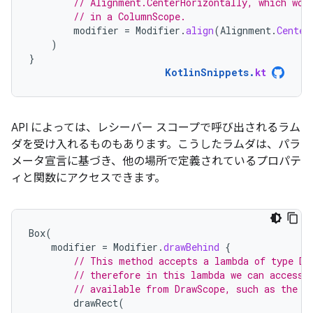
// Alignment.CenterHorizontally, which wou
// in a ColumnScope.
modifier
=
Modifier
.
align
(
Alignment
.
Center
)
}
KotlinSnippets
.
kt
API によっては、レシーバー スコープ
で呼び出されるラム
ダを受け入れるものもあります。こうしたラムダは、パラ
メータ宣言に基づき、他の場所で定義されているプロパテ
ィと関数にアクセスできます。
Box
(
modifier
=
Modifier
.
drawBehind
{
// This method accepts a lambda of type Dr
// therefore in this lambda we can access 
// available from DrawScope, such as the `
drawRect
(