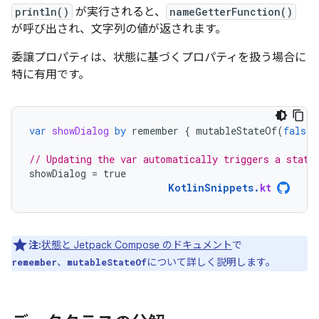
println()
が実行されると、
nameGetterFunction()
が呼び出され、文字列の値が返されます。
委譲プロパティは、状態に基づくプロパティを扱う場合に
特に有用です。
var
showDialog
by
remember
{
mutableStateOf
(
false
)
// Updating the var automatically triggers a state
showDialog
=
true
KotlinSnippets
.
kt
注:
状態と Jetpack Compose のドキュメント
で
、
について詳しく説明します。
remember
mutableStateOf