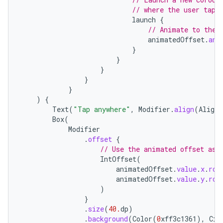
// where the user tapp
launch
{
// Animate to the 
animatedOffset
.
ani
}
}
}
}
}
)
{
Text
(
"Tap anywhere"
,
Modifier
.
align
(
Alignm
Box
(
Modifier
.
offset
{
// Use the animated offset as 
IntOffset
(
animatedOffset
.
value
.
x
.
rou
animatedOffset
.
value
.
y
.
rou
)
}
.
size
(
40.
dp
)
.
background
(
Color
(
0
xff3c1361
),
Cir