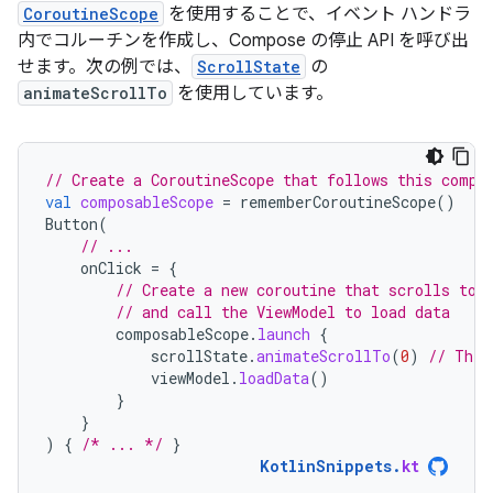
CoroutineScope
を使用することで、イベント ハンドラ
内でコルーチンを作成し、Compose の停止 API を呼び出
せます。次の例では、
ScrollState
の
animateScrollTo
を使用しています。
// Create a CoroutineScope that follows this compo
val
composableScope
=
rememberCoroutineScope
()
Button
(
// ...
onClick
=
{
// Create a new coroutine that scrolls to 
// and call the ViewModel to load data
composableScope
.
launch
{
scrollState
.
animateScrollTo
(
0
)
// This
viewModel
.
loadData
()
}
}
)
{
/* ... */
}
KotlinSnippets
.
kt