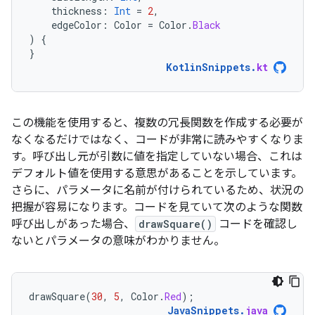
thickness
:
Int
=
2
,
edgeColor
:
Color
=
Color
.
Black
)
{
}
KotlinSnippets
.
kt
この機能を使用すると、複数の冗長関数を作成する必要が
なくなるだけではなく、コードが非常に読みやすくなりま
す。呼び出し元が引数に値を指定していない場合、これは
デフォルト値を使用する意思があることを示しています。
さらに、パラメータに名前が付けられているため、状況の
把握が容易になります。コードを見ていて次のような関数
呼び出しがあった場合、
drawSquare()
コードを確認し
ないとパラメータの意味がわかりません。
drawSquare
(
30
,
5
,
Color
.
Red
);
JavaSnippets
.
java