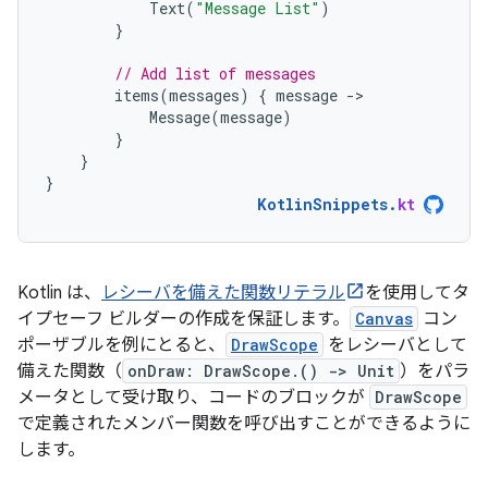
Text
(
"Message List"
)
}
// Add list of messages
items
(
messages
)
{
message
-
Message
(
message
)
}
}
}
KotlinSnippets
.
kt
Kotlin は、
レシーバを備えた関数リテラル
を使用してタ
イプセーフ ビルダーの作成を保証します。
Canvas
コン
ポーザブルを例にとると、
DrawScope
をレシーバとして
備えた関数（
onDraw: DrawScope.() -> Unit
）をパラ
メータとして受け取り、コードのブロックが
DrawScope
で定義されたメンバー関数を呼び出すことができるように
します。