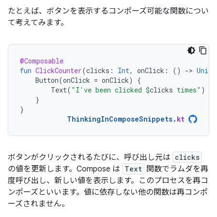
たとえば、ボタンを表示するコンポーズ可能な関数につい
て考えてみます。
@Composable
fun
ClickCounter
(
clicks
:
Int
,
onClick
:
()
-
>
Unit
)
Button
(
onClick
=
onClick
)
{
Text
(
"I've been clicked 
$
clicks
 times"
)
}
}
ThinkingInComposeSnippets
.
kt
ボタンがクリックされるたびに、呼び出し元は
clicks
の値を更新します。Compose は
Text
関数でラムダを再
度呼び出し、新しい値を表示します。このプロセスを再コ
ンポーズ
といいます。値に依存しない他の関数は再コンポ
ーズされません。