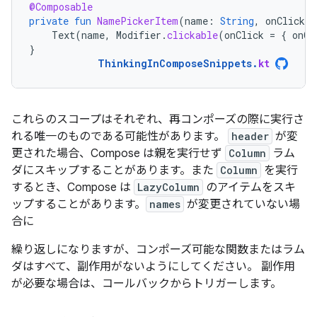
@Composable
private
fun
NamePickerItem
(
name
:
String
,
onClicked
Text
(
name
,
Modifier
.
clickable
(
onClick
=
{
onCl
}
ThinkingInComposeSnippets
.
kt
これらのスコープはそれぞれ、再コンポーズの際に実行さ
れる唯一のものである可能性があります。
header
が変
更された場合、Compose は親を実行せず
Column
ラム
ダにスキップすることがあります。また
Column
を実行
するとき、Compose は
LazyColumn
のアイテムをスキ
ップすることがあります。
names
が変更されていない場
合に
繰り返しになりますが、コンポーズ可能な関数またはラム
ダはすべて、副作用がないようにしてください。 副作用
が必要な場合は、コールバックからトリガーします。