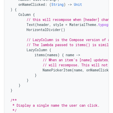
onNameClicked
:
(
String
)
-
>
Unit
)
{
Column
{
// this will recompose when [header] chang
Text
(
header
,
style
=
MaterialTheme
.
typogra
HorizontalDivider
()
// LazyColumn is the Compose version of a 
// The lambda passed to items() is similar
LazyColumn
{
items
(
names
)
{
name
-
// When an item's [name] updates, 
// will recompose. This will not r
NamePickerItem
(
name
,
onNameClicked
}
}
}
}
/**
 * Display a single name the user can click.
 */