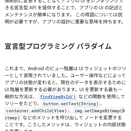
強制的に変更することなくアプリの UI をレンダリングで
きる宣言型 API を提供することで、アプリの UI の記述と
メンテナンスが簡単になります。
この用語については説
明が必要ですが、アプリの設計に重要な意味を持ちます。
宣言型プログラミング パラダイム
これまで、Android のビュー階層は UI ウィジェットのツリ
ーとして表現されていました。ユーザー操作などによって
アプリの状態が変わると、現在のデータを表示するために
UI 階層を更新する必要があります。UI を更新する最も一
般的な方法は、
findViewById()
などの関数を使用して
ツリーをたどり、
button.setText(String)
、
container.addChild(View)
、
img.setImageBitmap(B
itmap)
などのメソッドを呼び出して ノードを変更する
ことです。こうしたメソッドは、ウィジェットの内部状態