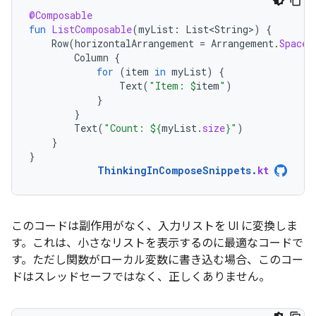
@Composable
fun
ListComposable
(
myList
:
List<String>
)
{
Row
(
horizontalArrangement
=
Arrangement
.
SpaceB
Column
{
for
(
item
in
myList
)
{
Text
(
"Item: 
$
item
"
)
}
}
Text
(
"Count: 
${
myList
.
size
}
"
)
}
}
ThinkingInComposeSnippets
.
kt
このコードは副作用がなく、入力リストを UI に変換しま
す。これは、小さなリストを表示するのに最適なコードで
す。ただし関数がローカル変数に書き込む場合、このコー
ドはスレッドセーフではなく、正しくありません。