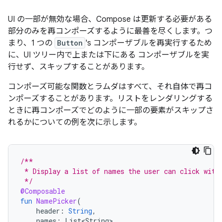
UI の一部が無効な場合、Compose は更新する必要がある
部分のみを再コンポーズするように最善を尽くします。つ
まり、1 つの
Button
's コンポーザブルを再実行するため
に、UI ツリー内で上または下にある コンポーザブルを実
行せず、スキップすることがあります。
コンポーズ可能な関数とラムダはすべて、それ自体で再コ
ンポーズすることがあります。リストをレンダリングする
ときに再コンポーズでどのように一部の要素がスキップさ
れるかについての例を次に示します。
/**
 * Display a list of names the user can click with
 */
@Composable
fun
NamePicker
(
header
:
String
,
names
:
List<String>
,