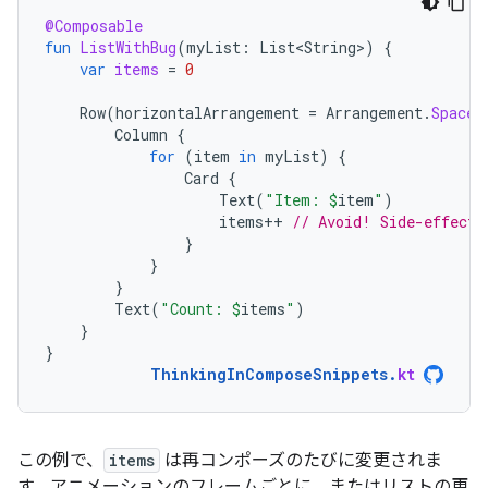
@Composable
fun
ListWithBug
(
myList
:
List<String>
)
{
var
items
=
0
Row
(
horizontalArrangement
=
Arrangement
.
SpaceB
Column
{
for
(
item
in
myList
)
{
Card
{
Text
(
"Item: 
$
item
"
)
items
++
// Avoid! Side-effect 
}
}
}
Text
(
"Count: 
$
items
"
)
}
}
ThinkingInComposeSnippets
.
kt
この例で、
items
は再コンポーズのたびに変更されま
す。アニメーションのフレームごとに、またはリストの更