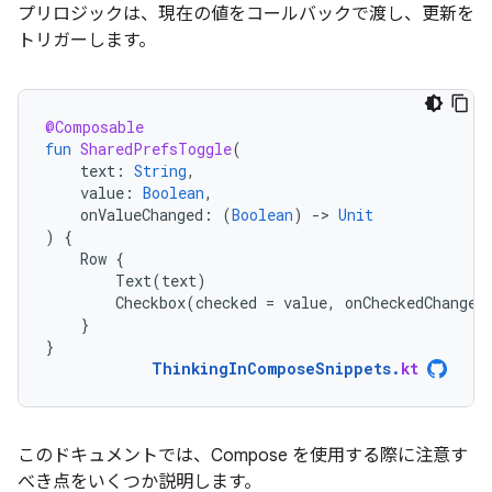
プリロジックは、現在の値をコールバックで渡し、更新を
トリガーします。
@Composable
fun
SharedPrefsToggle
(
text
:
String
,
value
:
Boolean
,
onValueChanged
:
(
Boolean
)
-
>
Unit
)
{
Row
{
Text
(
text
)
Checkbox
(
checked
=
value
,
onCheckedChange
}
}
ThinkingInComposeSnippets
.
kt
このドキュメントでは、Compose を使用する際に注意す
べき点をいくつか説明します。