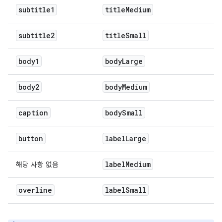
subtitle1
title
Medium
subtitle2
title
Small
body1
body
Large
body2
body
Medium
caption
body
Small
button
label
Large
label
Medium
해당 사항 없음
overline
label
Small