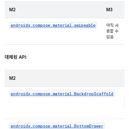
M2
M3
androidx.compose.material.swipeable
아직 사
용할 수
없음
대체된 API
:
M2
M
androidx.compose.material.BackdropScaffold
상
S
B
로
androidx.compose.material.BottomDrawer
상