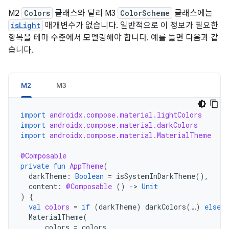
M2
Colors
클래스와 달리 M3
ColorScheme
클래스에는
isLight
매개변수가 없습니다. 일반적으로 이 정보가 필요한
항목을 테마 수준에서 모델링해야 합니다. 예를 들면 다음과 같
습니다.
M2
M3
import
androidx.compose.material.lightColors
import
androidx.compose.material.darkColors
import
androidx.compose.material.MaterialTheme
@Composable
private
fun
AppTheme
(
darkTheme
:
Boolean
=
isSystemInDarkTheme
(),
content
:
@Composable
()
-
>
Unit
)
{
val
colors
=
if
(
darkTheme
)
darkColors
(
…
)
else
l
MaterialTheme
(
colors
=
colors
,