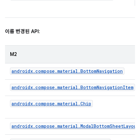
M
이
이름 변경된 API
:
M2
androidx.compose.material.BottomNavigation
androidx.compose.material.BottomNavigationItem
androidx.compose.material.Chip
androidx.compose.material.ModalBottomSheetLayout