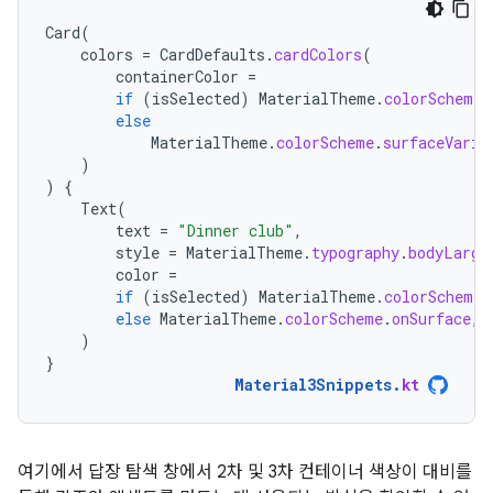
Card
(
colors
=
CardDefaults
.
cardColors
(
containerColor
=
if
(
isSelected
)
MaterialTheme
.
colorScheme
.
else
MaterialTheme
.
colorScheme
.
surfaceVaria
)
)
{
Text
(
text
=
"Dinner club"
,
style
=
MaterialTheme
.
typography
.
bodyLarge
color
=
if
(
isSelected
)
MaterialTheme
.
colorScheme
.
else
MaterialTheme
.
colorScheme
.
onSurface
,
)
}
Material3Snippets
.
kt
여기에서 답장 탐색 창에서 2차 및 3차 컨테이너 색상이 대비를