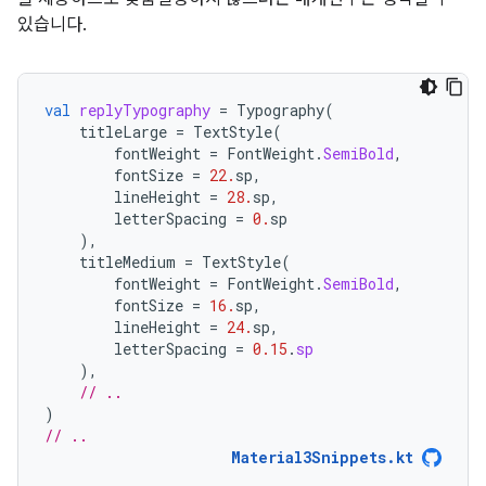
있습니다.
val
replyTypography
=
Typography
(
titleLarge
=
TextStyle
(
fontWeight
=
FontWeight
.
SemiBold
,
fontSize
=
22.
sp
,
lineHeight
=
28.
sp
,
letterSpacing
=
0.
sp
),
titleMedium
=
TextStyle
(
fontWeight
=
FontWeight
.
SemiBold
,
fontSize
=
16.
sp
,
lineHeight
=
24.
sp
,
letterSpacing
=
0.15
.
sp
),
// ..
)
// ..
Material3Snippets.kt