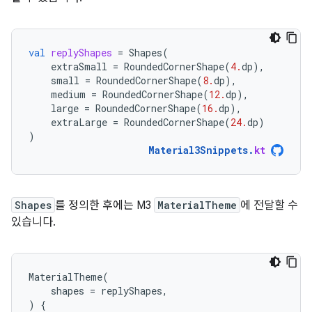
val
replyShapes
=
Shapes
(
extraSmall
=
RoundedCornerShape
(
4.
dp
),
small
=
RoundedCornerShape
(
8.
dp
),
medium
=
RoundedCornerShape
(
12.
dp
),
large
=
RoundedCornerShape
(
16.
dp
),
extraLarge
=
RoundedCornerShape
(
24.
dp
)
)
Material3Snippets
.
kt
Shapes
를 정의한 후에는 M3
MaterialTheme
에 전달할 수
있습니다.
MaterialTheme
(
shapes
=
replyShapes
,
)
{