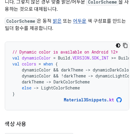
니다. 그렇지 않은 경우 맞춤 밝은/어두운
ColorScheme
을 사
용하는 것으로 대체됩니다.
ColorScheme
은 동적
밝은
또는
어두운
색 구성표를 만드는
빌더 함수를 제공합니다.
// Dynamic color is available on Android 12+
val
dynamicColor
=
Build
.
VERSION
.
SDK_INT
>
=
Build
.
val
colors
=
when
{
dynamicColor
 && 
darkTheme
-
>
dynamicDarkColorS
dynamicColor
 && 
!
darkTheme
-
>
dynamicLightCol
darkTheme
-
>
DarkColorScheme
else
-
>
LightColorScheme
}
Material3Snippets
.
kt
색상 사용