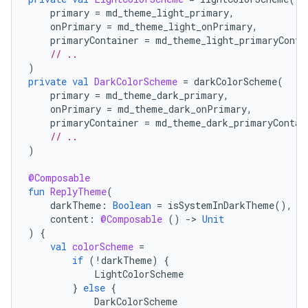
primary
=
md_theme_light_primary
,
onPrimary
=
md_theme_light_onPrimary
,
primaryContainer
=
md_theme_light_primaryConta
// ..
)
private
val
DarkColorScheme
=
darkColorScheme
(
primary
=
md_theme_dark_primary
,
onPrimary
=
md_theme_dark_onPrimary
,
primaryContainer
=
md_theme_dark_primaryContai
// ..
)
@Composable
fun
ReplyTheme
(
darkTheme
:
Boolean
=
isSystemInDarkTheme
(),
content
:
@Composable
()
-
>
Unit
)
{
val
colorScheme
=
if
(
!
darkTheme
)
{
LightColorScheme
}
else
{
DarkColorScheme