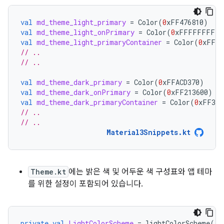
val
md_theme_light_primary
=
Color
(
0
xFF476810
)
val
md_theme_light_onPrimary
=
Color
(
0
xFFFFFFFF
)
val
md_theme_light_primaryContainer
=
Color
(
0
xFFC7
// ..
// ..
val
md_theme_dark_primary
=
Color
(
0
xFFACD370
)
val
md_theme_dark_onPrimary
=
Color
(
0
xFF213600
)
val
md_theme_dark_primaryContainer
=
Color
(
0
xFF324
// ..
// ..
Material3Snippets.kt
Theme.kt
에는 밝은 색 및 어두운 색 구성표와 앱 테마
를 위한 설정이 포함되어 있습니다.
private
val
LightColorScheme
=
lightColorScheme
(