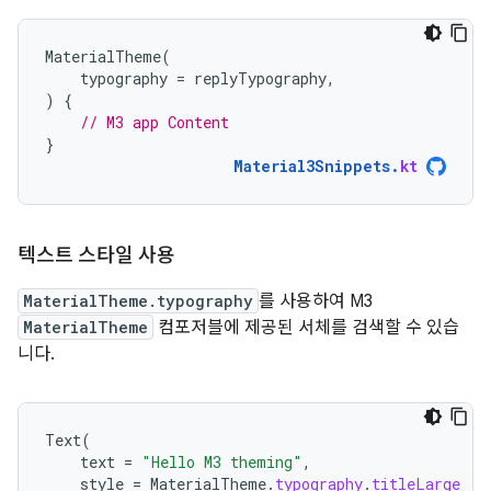
MaterialTheme
(
typography
=
replyTypography
,
)
{
// M3 app Content
}
Material3Snippets
.
kt
텍스트 스타일 사용
MaterialTheme.typography
를 사용하여 M3
MaterialTheme
컴포저블에 제공된 서체를 검색할 수 있습
니다.
Text
(
text
=
"Hello M3 theming"
,
style
=
MaterialTheme
.
typography
.
titleLarge