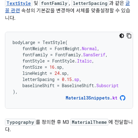
TextStyle
및
fontFamily
,
letterSpacing
과 같은
글
꼴 관련
속성의 기본값을 변경하여 서체를 맞춤설정할 수 있습
니다.
bodyLarge
=
TextStyle
(
fontWeight
=
FontWeight
.
Normal
,
fontFamily
=
FontFamily
.
SansSerif
,
fontStyle
=
FontStyle
.
Italic
,
fontSize
=
16.
sp
,
lineHeight
=
24.
sp
,
letterSpacing
=
0.15
.
sp
,
baselineShift
=
BaselineShift
.
Subscript
),
Material3Snippets
.
kt
Typography
를 정의한 후 M3
MaterialTheme
에 전달합니
다.