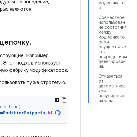
идуальное поведение,
модификато
р
орые являются
Совместное
использован
ие состояния
между
модификато
цепочку
.
рами
осуществляе
тся
ествующие. Например,
посредством
делегирован
. Этот подход использует
ия.
ную фабрику модификаторов.
Отказаться
от
пользовать ту же стратегию.
автоматичес
кой
аннулирован
ия узла
p
=
true
)
omModifierSnippets
.
kt