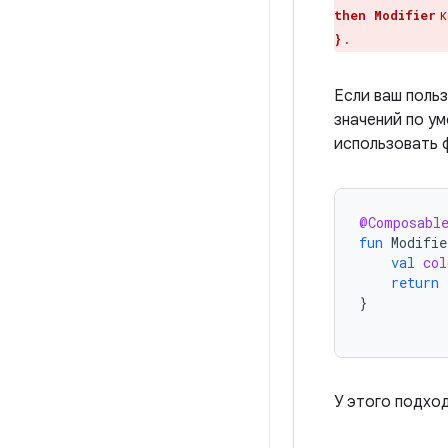
к
then Modifier
.
}
Если ваш поль
значений по у
использовать 
@Composabl
fun
Modifie
val
col
return
}
У этого подхо