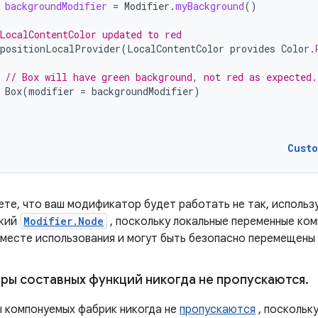
backgroundModifier
=
Modifier
.
myBackground
()
LocalContentColor updated to red
positionLocalProvider
(
LocalContentColor
provides
Color
.
// Box will have green background, not red as expected.
Box
(
modifier
=
backgroundModifier
)
Cust
ете, что ваш модификатор будет работать не так, использ
ский
Modifier.Node
, поскольку локальные переменные ко
месте использования и могут быть безопасно перемещены (
ы составных функций никогда не пропускаются
.
компонуемых фабрик никогда не
пропускаются
, поскольк