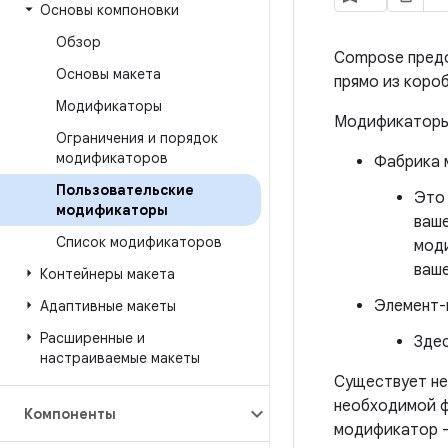
Основы компоновки
Обзор
Compose пред
Основы макета
прямо из коро
Модификаторы
Модификаторы 
Ограничения и порядок
модификаторов
Фабрика 
Пользовательские
Это
модификаторы
ваше
Список модификаторов
мод
ваше
Контейнеры макета
Элемент
Адаптивные макеты
Расширенные и
Здес
настраиваемые макеты
Существует не
необходимой ф
Компоненты
модификатор —