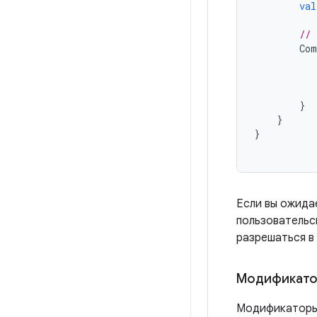
val
// 
Com
}
}
}
Если вы ожида
пользователь
разрешаться в 
Модификатор
Модификаторы 