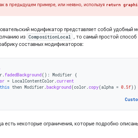
ак в предыдущем примере, или неявно, используя
return graphi
зовательский модификатор представляет собой удобный м
молчанию из
CompositionLocal
, то самый простой способ
фабрику составных модификаторов:
e
r
.
fadedBackground
():
Modifier
{
or
=
LocalContentColor
.
current
this
then
Modifier
.
background
(
color
.
copy
(
alpha
=
0.5f
))
Cust
да есть некоторые ограничения, которые подробно описан