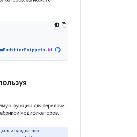
ификаторов, вы можете
omModifierSnippets
.
kt
пользуя
емую функцию для передачи
фабрикой модификаторов.
дход и предлагали