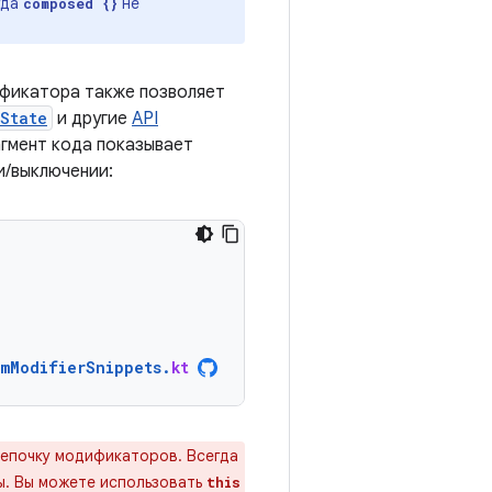
гда
не
composed {}
фикатора также позволяет
State
и другие
API
гмент кода показывает
и/выключении:
omModifierSnippets
.
kt
цепочку модификаторов. Всегда
ы. Вы можете использовать
this