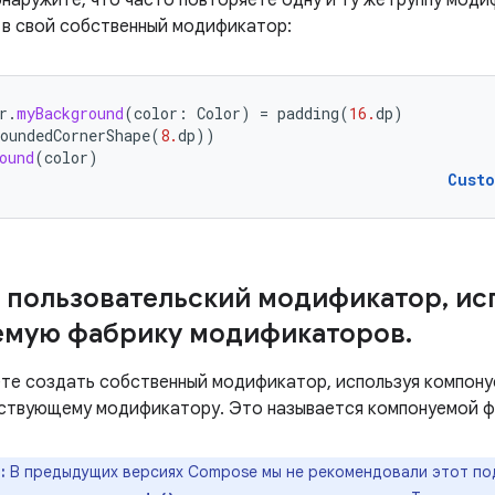
бнаружите, что часто повторяете одну и ту же группу мод
 в свой собственный модификатор:
r
.
myBackground
(
color
:
Color
)
=
padding
(
16.
dp
)
oundedCornerShape
(
8.
dp
))
ound
(
color
)
Cust
 пользовательский модификатор
,
ис
емую фабрику модификаторов
.
те создать собственный модификатор, используя компону
ствующему модификатору. Это называется компонуемой 
:
В предыдущих версиях Compose мы не рекомендовали этот по