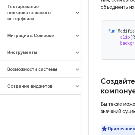
Или, если вы о
Тестирование
объединить их
пользовательского
интерфейса
fun
Modifie
Миграция в Compose
.
clip
(
R
.
backgr
Инструменты
Возможности системы
Создайте
Создание виджетов
компону
Вы также може
значений суще
Примечание