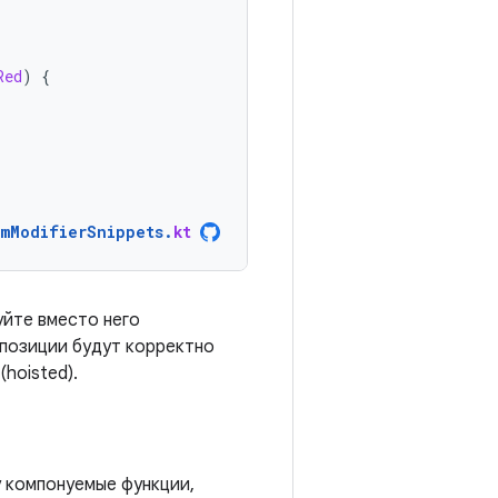
Red
)
{
omModifierSnippets
.
kt
уйте вместо него
мпозиции будут корректно
hoisted).
у компонуемые функции,