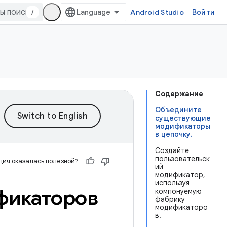
/
Android Studio
Войти
Содержание
Объедините
существующие
модификаторы
в цепочку.
Создайте
пользовательск
ия оказалась полезной?
ий
модификатор,
используя
фикаторов
компонуемую
фабрику
модификаторо
в.