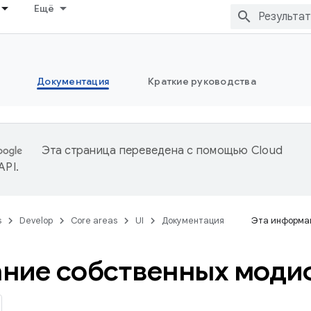
Ещё
Документация
Краткие руководства
Эта страница переведена с помощью
Cloud
 API
.
s
Develop
Core areas
UI
Документация
Эта информац
ние собственных моди