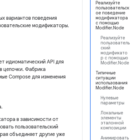
Реализуйте
пользовательск
ое поведение
ых вариантов поведения
модификатора
с помощью
ьзовательские модификаторы.
Modifier.Node
Реализуйте
пользователь
ский
модификато
р с помощью
ет идиоматический API для
Modifier.Node
в цепочки. Фабрика
Типичные
мые Compose для изменения
ситуации
использования
Modifier.Node
Нулевые
параметры
.
Локальные
элементы
атора в зависимости от
эталонной
овать пользовательский
композиции
рая объединяет другие уже
Анимировать