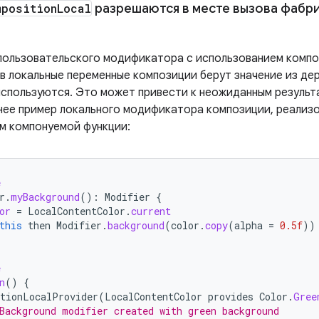
mposition
Local
разрешаются в месте вызова фабр
пользовательского модификатора с использованием комп
 локальные переменные композиции берут значение из дер
 используются. Это может привести к неожиданным резуль
нее пример локального модификатора композиции, реализо
м компонуемой функции:
e
r
.
myBackground
():
Modifier
{
or
=
LocalContentColor
.
current
this
then
Modifier
.
background
(
color
.
copy
(
alpha
=
0.5f
))
e
n
()
{
tionLocalProvider
(
LocalContentColor
provides
Color
.
Gree
Background modifier created with green background