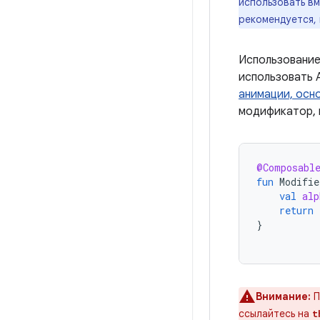
использовать в
рекомендуется, 
Использование
использовать 
анимации, осн
модификатор, 
@Composabl
fun
Modifie
val
alp
return
}
Внимание:
П
ссылайтесь на
t