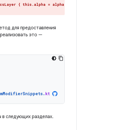
csLayer { this.alpha = alpha
етод для предоставления
 реализовать это —
omModifierSnippets
.
kt
ы в следующих разделах.