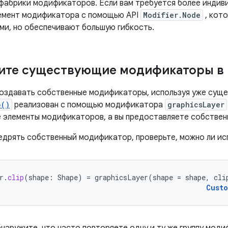
фабрики модификаторов. Если вам требуется более индив
емент модификатора с помощью API
Modifier.Node
, кот
ми, но обеспечивают большую гибкость.
ите существующие модификаторы в 
оздавать собственные модификаторы, используя уже сущ
p()
реализован с помощью модификатора
graphicsLayer
элементы модификаторов, а вы предоставляете собствен
едрять собственный модификатор, проверьте, можно ли ис
r
.
clip
(
shape
:
Shape
)
=
graphicsLayer
(
shape
=
shape
,
cli
Cust