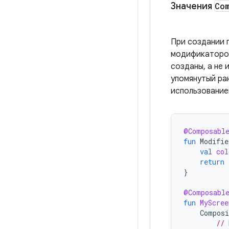
Значения
Co
При создании 
модификаторов
созданы, а не
упомянутый ра
использование
@Composabl
fun
Modifie
val
col
return
}
@Composabl
fun
MyScree
Composi
// 