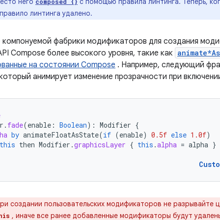
место него
с помощью правила линтинга. Теперь, ко
composed {}
правило линтинга удалено.
 компонуемой фабрики модификаторов для создания моди
API Compose более высокого уровня, такие как
animate*As
ованные на состоянии Compose
. Например, следующий фра
который анимирует изменение прозрачности при включени
e
r
.
fade
(
enable
:
Boolean
):
Modifier
{
ha
by
animateFloatAsState
(
if
(
enable
)
0.5f
else
1.0f
)
this
then
Modifier
.
graphicsLayer
{
this
.
alpha
=
alpha
}
Cust
ри создании пользовательских модификаторов не разрывайте 
, иначе все ранее добавленные модификаторы будут удален
his