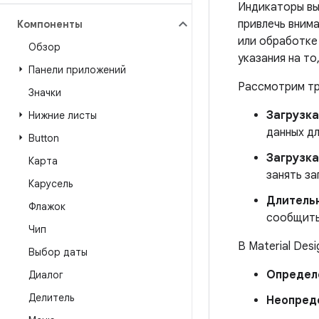
Индикаторы вы
привлечь внима
Компоненты
или обработке 
Обзор
указания на то
Панели приложений
Рассмотрим тр
Значки
Загрузка
Нижние листы
данных дл
Button
Загрузка
Карта
занять за
Карусель
Длитель
Флажок
сообщить
Чип
В Material Des
Выбор даты
Определ
Диалог
Делитель
Неопред