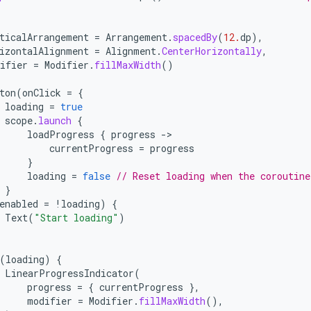
(
ticalArrangement
=
Arrangement
.
spacedBy
(
12.
dp
),
izontalAlignment
=
Alignment
.
CenterHorizontally
,
ifier
=
Modifier
.
fillMaxWidth
()
ton
(
onClick
=
{
loading
=
true
scope
.
launch
{
loadProgress
{
progress
-
currentProgress
=
progress
}
loading
=
false
// Reset loading when the coroutine
}
enabled
=
!
loading
)
{
Text
(
"Start loading"
)
(
loading
)
{
LinearProgressIndicator
(
progress
=
{
currentProgress
},
modifier
=
Modifier
.
fillMaxWidth
(),