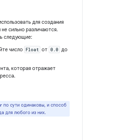
использовать для создания
 не сильно различаются.
ть следующие:
айте число
Float
от
0.0
до
ента, которая отражает
ресса.
по сути одинаковы, и способ
r
а для любого из них.