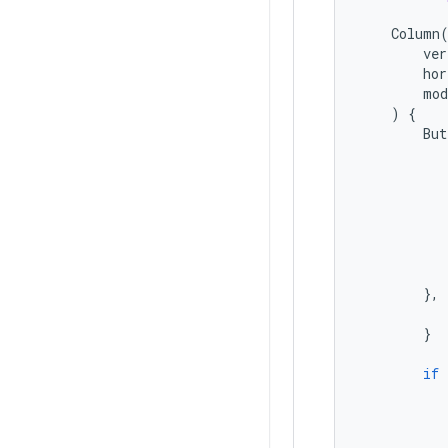
Column
ver
hor
mod
)
{
But
},
}
if