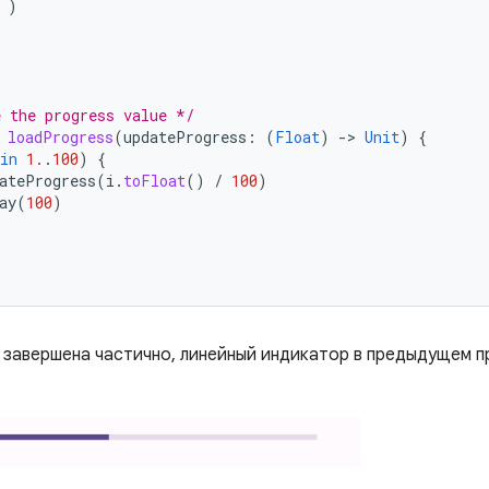
)
 the progress value */
loadProgress
(
updateProgress
:
(
Float
)
-
>
Unit
)
{
in
1.
.
100
)
{
ateProgress
(
i
.
toFloat
()
/
100
)
ay
(
100
)
а завершена частично, линейный индикатор в предыдущем 