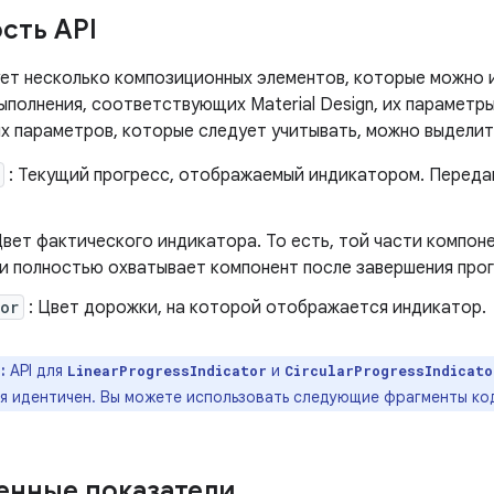
сть API
ет несколько композиционных элементов, которые можно 
полнения, соответствующих Material Design, их параметры
х параметров, которые следует учитывать, можно выдели
: Текущий прогресс, отображаемый индикатором. Перед
Цвет фактического индикатора. То есть, той части компон
 и полностью охватывает компонент после завершения прог
or
: Цвет дорожки, на которой отображается индикатор.
:
API для
и
LinearProgressIndicator
CircularProgressIndicato
я идентичен. Вы можете использовать следующие фрагменты код
нные показатели