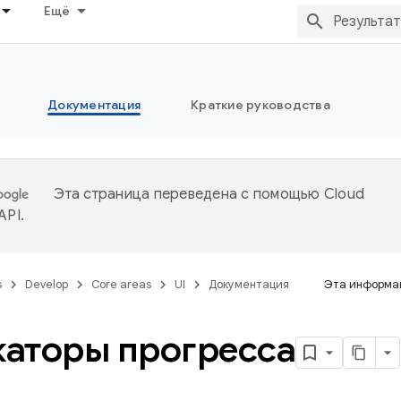
Ещё
Документация
Краткие руководства
Эта страница переведена с помощью
Cloud
 API
.
s
Develop
Core areas
UI
Документация
Эта информац
аторы прогресса