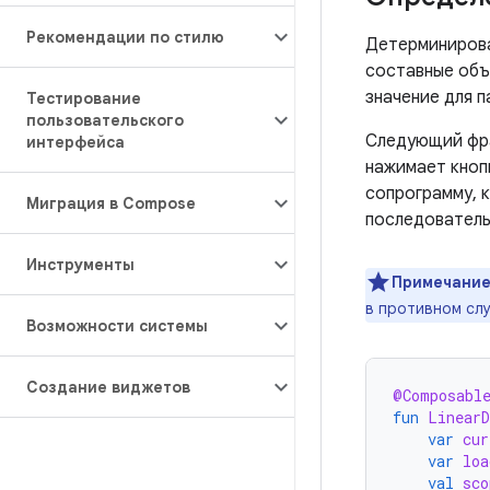
Рекомендации по стилю
Детерминирова
составные об
значение для 
Тестирование
пользовательского
Следующий фра
интерфейса
нажимает кноп
сопрограмму, 
Миграция в Compose
последователь
Инструменты
Примечание
в противном сл
Возможности системы
Создание виджетов
@Composabl
fun
LinearD
var
cur
var
loa
val
sco