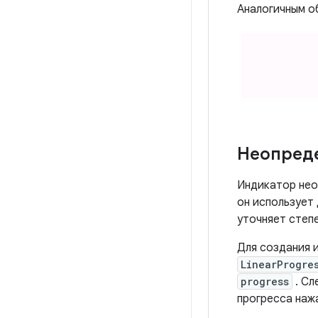
Аналогичным о
Неопреде
Индикатор нео
он использует
уточняет степ
Для создания 
LinearProgre
progress
. Сл
прогресса наж