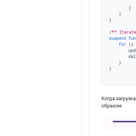
}
}
}
/** Iterate
suspend
fun
for
(
i
upd
del
}
}
Когда загрузк
образом: