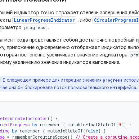
нный индикатор точно отражает степень завершения дейс
ъекты
LinearProgressIndicator
, либо
CircularProgressI
параметра
progress
.
гмент кода представляет собой достаточно подробный пр
ку, приложение одновременно отображает индикатор выпо
которая постепенно увеличивает значение индикатора
pro
ному увеличению значения индикатора выполнения.
:
В следующем примере для итерации значения
исполь
progress
учае она бы блокировала поток пользовательского интерфейса.
e
eterminateIndicator
()
{
rentProgress
by
remember
{
mutableFloatStateOf
(
0f
)
}
ding
by
remember
{
mutableStateOf
(
false
)
}
pe
=
rememberCoroutineScope
()
// Create a coroutine sco