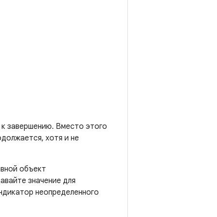
:
 к завершению. Вместо этого
одолжается, хотя и не
авной объект
давайте значение для
индикатор неопределенного