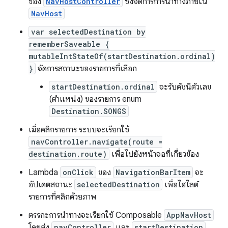
ของ
NavHostController
ซึ่งจัดการการนำทางภายใน
NavHost
var selectedDestination by
rememberSaveable {
mutableIntStateOf(startDestination.ordinal)
}
จัดการสถานะของรายการที่เลือก
startDestination.ordinal
จะรับดัชนีตัวเลข
(ตำแหน่ง) ของรายการ enum
Destination.SONGS
เมื่อคลิกรายการ ระบบจะเรียกใช้
navController.navigate(route =
destination.route)
เพื่อไปยังหน้าจอที่เกี่ยวข้อง
Lambda
onClick
ของ
NavigationBarItem
จะ
อัปเดตสถานะ
selectedDestination
เพื่อไฮไลต์
รายการที่คลิกด้วยภาพ
ตรรกะการนำทางจะเรียกใช้ Composable
AppNavHost
โดยส่ง
navController
และ
startDestination