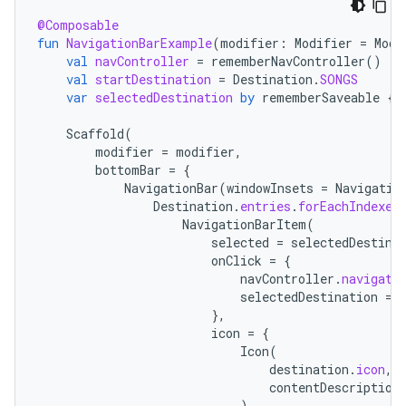
@Composable
fun
NavigationBarExample
(
modifier
:
Modifier
=
Modi
val
navController
=
rememberNavController
()
val
startDestination
=
Destination
.
SONGS
var
selectedDestination
by
rememberSaveable
{
Scaffold
(
modifier
=
modifier
,
bottomBar
=
{
NavigationBar
(
windowInsets
=
Navigatio
Destination
.
entries
.
forEachIndexed
NavigationBarItem
(
selected
=
selectedDestina
onClick
=
{
navController
.
navigate
selectedDestination
=
},
icon
=
{
Icon
(
destination
.
icon
,
contentDescription
)