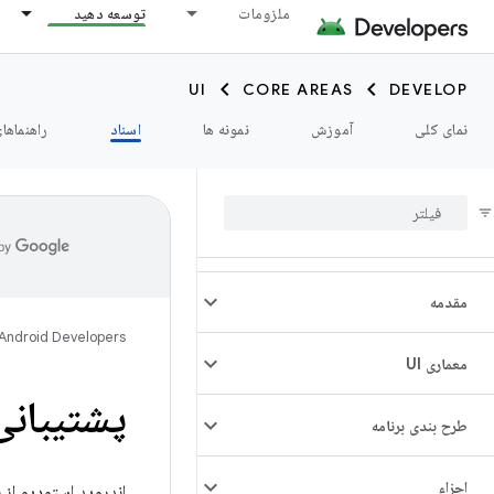
ملزومات
توسعه دهید
UI
CORE AREAS
DEVELOP
نمای کلی
آموزش
نمونه ها
اسناد
راهنماها
مقدمه
Android Developers
معماری UI
پشتیبانی 
طرح بندی برنامه
اجزاء
اندروید استودیو از