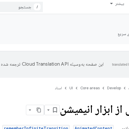
بیشتر
/
ی سریع
این صفحه به‌وسیله
ترجمه شده 
Develop
Core areas
UI
اسناد
از ابزار انیمیشن
 بازرسی
،
AnimatedContent
،
rememberInfiniteTransition
،