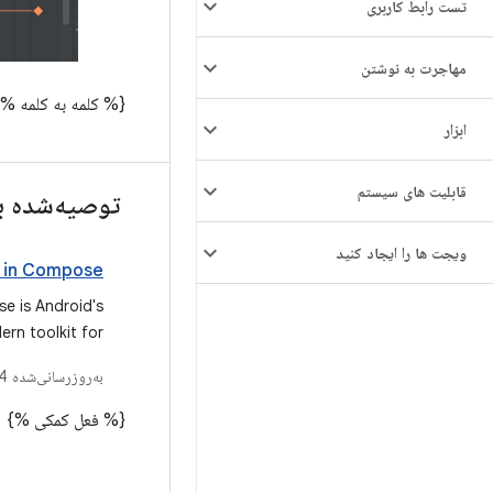
تست رابط کاربری
مهاجرت به نوشتن
{% کلمه به کلمه %}
ابزار
قابلیت های سیستم
توصیه‌شده ب
ویجت ها را ایجاد کنید
 in Compose
e is Android's
n toolkit for
t simplifies and
به‌روزرسانی‌شده
24
development on
ing your app to
{% فعل کمکی %}
powerful tools,
ive Kotlin APIs.