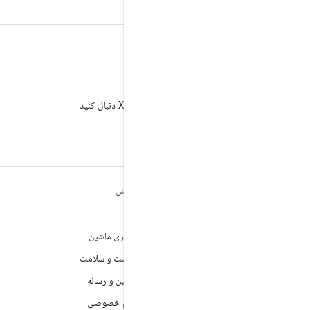
X
AndroidDev@ را در X دنبال کنید
مطالب بیشتر درباره
کاوش
ANDROID
بازی
Android
یادگیری ماشین
Android برای سازمان‌ها
بهداشت و سلامت
امنیت
دوربین و رسانه
منبع آزاد
حریم خصوصی