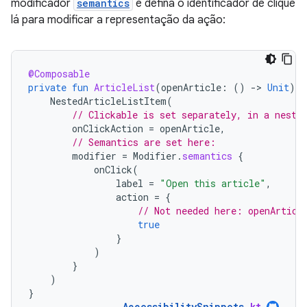
modificador
semantics
e defina o identificador de clique
lá para modificar a representação da ação:
@Composable
private
fun
ArticleList
(
openArticle
:
()
-
>
Unit
)
{
NestedArticleListItem
(
// Clickable is set separately, in a neste
onClickAction
=
openArticle
,
// Semantics are set here:
modifier
=
Modifier
.
semantics
{
onClick
(
label
=
"Open this article"
,
action
=
{
// Not needed here: openArticl
true
}
)
}
)
}
AccessibilitySnippets
.
kt