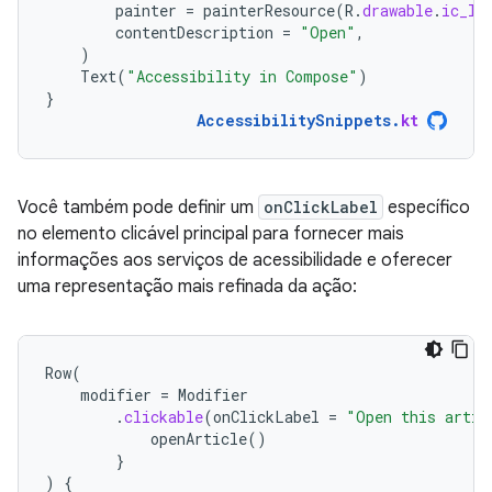
painter
=
painterResource
(
R
.
drawable
.
ic_lo
contentDescription
=
"Open"
,
)
Text
(
"Accessibility in Compose"
)
}
AccessibilitySnippets
.
kt
Você também pode definir um
onClickLabel
específico
no elemento clicável principal para fornecer mais
informações aos serviços de acessibilidade e oferecer
uma representação mais refinada da ação:
Row
(
modifier
=
Modifier
.
clickable
(
onClickLabel
=
"Open this artic
openArticle
()
}
)
{