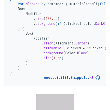
var
clicked
by
remember
{
mutableStateOf
(
false
Box
(
Modifier
.
size
(
100.
dp
)
.
background
(
if
(
clicked
)
Color
.
DarkGra
)
{
Box
(
Modifier
.
align
(
Alignment
.
Center
)
.
clickable
{
clicked
=
!
clicked
}
.
background
(
Color
.
Black
)
.
size
(
1.
dp
)
)
}
}
AccessibilitySnippets
.
kt