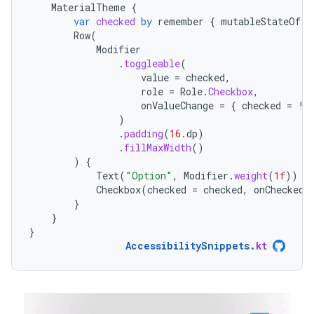
MaterialTheme
{
var
checked
by
remember
{
mutableStateOf
(
f
Row
(
Modifier
.
toggleable
(
value
=
checked
,
role
=
Role
.
Checkbox
,
onValueChange
=
{
checked
=
!
c
)
.
padding
(
16.
dp
)
.
fillMaxWidth
()
)
{
Text
(
"Option"
,
Modifier
.
weight
(
1f
))
Checkbox
(
checked
=
checked
,
onCheckedC
}
}
}
AccessibilitySnippets
.
kt