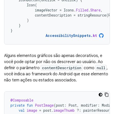
Icon
(
imageVector
=
Icons
.
Filled
.
Share
,
contentDescription
=
stringResource
(
R
.
)
}
}
AccessibilitySnippets
.
kt
Alguns elementos gráficos são apenas decorativos, e
você pode optar por não os descrever ao usuário. Ao
definir o parâmetro
contentDescription
como
null
,
você indica ao framework do Android que esse elemento
não tem ações ou estados associados.
@Composable
private
fun
PostImage
(
post
:
Post
,
modifier
:
Modifi
val
image
=
post
.
imageThumb
?:
painterResource