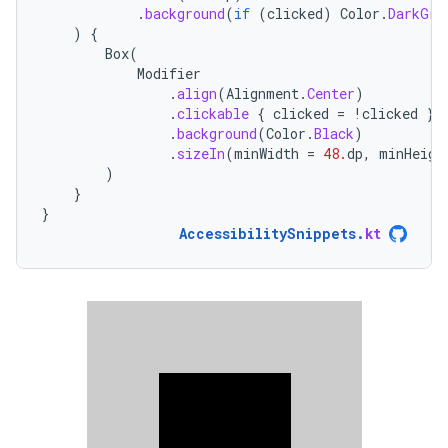
.
background
(
if
(
clicked
)
Color
.
DarkGra
)
{
Box
(
Modifier
.
align
(
Alignment
.
Center
)
.
clickable
{
clicked
=
!
clicked
}
.
background
(
Color
.
Black
)
.
sizeIn
(
minWidth
=
48.
dp
,
minHeigh
)
}
}
AccessibilitySnippets
.
kt