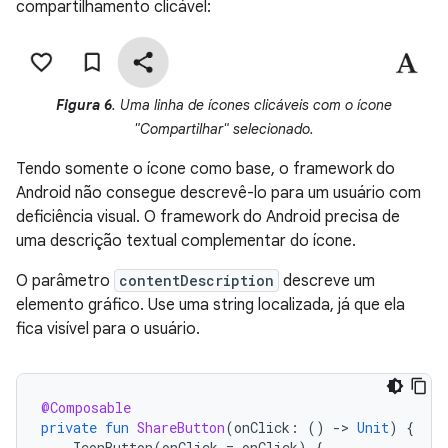
compartilhamento clicável:
Figura 6
. Uma linha de ícones clicáveis com o ícone
"Compartilhar" selecionado.
Tendo somente o ícone como base, o framework do
Android não consegue descrevê-lo para um usuário com
deficiência visual. O framework do Android precisa de
uma descrição textual complementar do ícone.
O parâmetro
contentDescription
descreve um
elemento gráfico. Use uma string localizada, já que ela
fica visível para o usuário.
@Composable
private
fun
ShareButton
(
onClick
:
()
-
>
Unit
)
{
IconButton
(
onClick
=
onClick
)
{