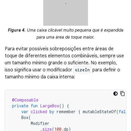
Figura 4
. Uma caixa clicável muito pequena que é expandida
para uma área de toque maior.
Para evitar possíveis sobreposições entre áreas de
toque de diferentes elementos combináveis, sempre use
um tamanho mínimo grande o suficiente. No exemplo,
isso significa usar o modificador
sizeIn
para definir o
tamanho mínimo da caixa interna:
@Composable
private
fun
LargeBox
()
{
var
clicked
by
remember
{
mutableStateOf
(
false
Box
(
Modifier
.
size
(
100.
dp
)