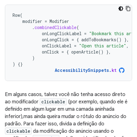
Row
(
modifier
=
Modifier
.
combinedClickable
(
onLongClickLabel
=
"Bookmark this arti
onLongClick
=
{
addToBookmarks
()
},
onClickLabel
=
"Open this article"
,
onClick
=
{
openArticle
()
},
)
)
{}
AccessibilitySnippets
.
kt
Em alguns casos, talvez você não tenha acesso direto
ao modificador
clickable
(por exemplo, quando ele é
definido em algum lugar em uma camada aninhada
inferior),mas ainda queira mudar o rótulo do anúncio do
padrão. Para fazer isso, divida a definição do
clickable
da modificação do anúncio usando o