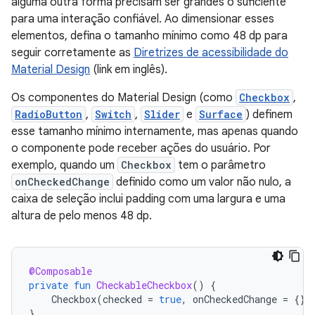
alguma outra forma precisam ser grandes o suficiente
para uma interação confiável. Ao dimensionar esses
elementos, defina o tamanho mínimo como 48 dp para
seguir corretamente as
Diretrizes de acessibilidade do
Material Design
(link em inglês).
Os componentes do Material Design (como
Checkbox
,
RadioButton
,
Switch
,
Slider
e
Surface
) definem
esse tamanho mínimo internamente, mas apenas quando
o componente pode receber ações do usuário. Por
exemplo, quando um
Checkbox
tem o parâmetro
onCheckedChange
definido como um valor não nulo, a
caixa de seleção inclui padding com uma largura e uma
altura de pelo menos 48 dp.
@Composable
private
fun
CheckableCheckbox
()
{
Checkbox
(
checked
=
true
,
onCheckedChange
=
{})
}