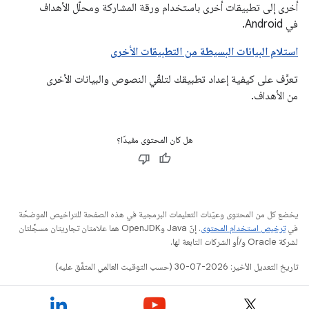
أخرى إلى تطبيقات أخرى باستخدام ورقة المشاركة ومحلّل الأهداف
في Android.
استلام البيانات البسيطة من التطبيقات الأخرى
تعرَّف على كيفية إعداد تطبيقك لتلقّي النصوص والبيانات الأخرى
من الأهداف.
هل كان المحتوى مفيدًا؟
يخضع كل من المحتوى وعيّنات التعليمات البرمجية في هذه الصفحة للتراخيص الموضحّة
في
ترخيص استخدام المحتوى
. إنّ Java وOpenJDK هما علامتان تجاريتان مسجَّلتان
لشركة Oracle و/أو الشركات التابعة لها.
تاريخ التعديل الأخير: 2026-07-30 (حسب التوقيت العالمي المتفَّق عليه)