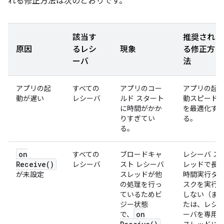
れる修正方法は次のとおりです。
該当す
推奨され
原因
るレシ
現象
る修正方
ーバ
法
アプリの起
すべての
アプリのコー
アプリの起
動が遅い
レシーバ
ルド スタート
動スピード
に時間がかか
を最適化す
りすぎてい
る。
る。
on
すべての
ブロードキャ
レシーバ ス
Receive(
)
レシーバ
スト レシーバ
レッドで長
が未設定
スレッドが他
時間実行タ
の処理を行っ
スクを実行
ているためビ
しない（ま
ジー状態
たは、レシ
on
で、
ーバを専用