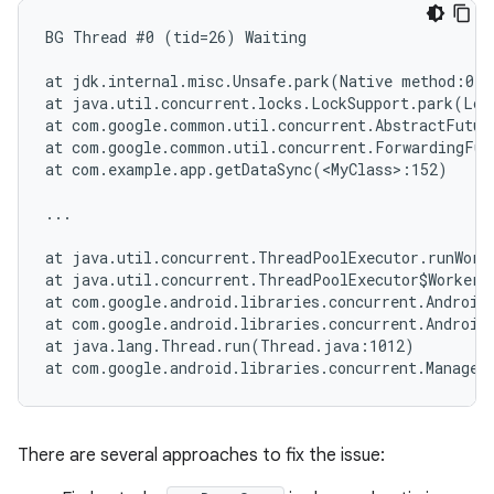
BG Thread #0 (tid=26) Waiting

at jdk.internal.misc.Unsafe.park(Native method:0)

at java.util.concurrent.locks.LockSupport.park(Loc
at com.google.common.util.concurrent.AbstractFutur
at com.google.common.util.concurrent.ForwardingFut
at com.example.app.getDataSync(<MyClass>:152)

...

at java.util.concurrent.ThreadPoolExecutor.runWork
at java.util.concurrent.ThreadPoolExecutor$Worker.
at com.google.android.libraries.concurrent.AndroidE
at com.google.android.libraries.concurrent.Android
at java.lang.Thread.run(Thread.java:1012)

There are several approaches to fix the issue: