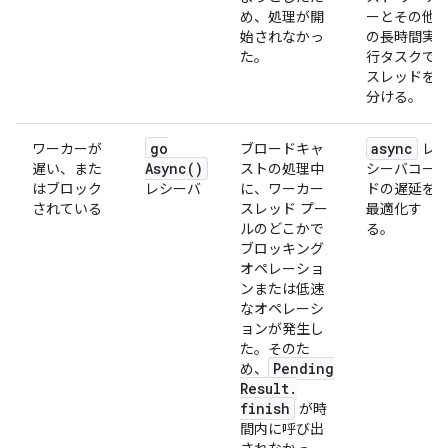
め、処理が開
ーとその他
始されなかっ
の長時間実
た。
行タスクで
スレッドを
分ける。
go
async
ワーカーが
ブロードキャ
レ
Async(
)
遅い、また
ストの処理中
シーバコー
はブロック
レシーバ
に、ワーカー
ドの遅延を
されている
スレッド プー
最適化す
ルのどこかで
る。
ブロッキング
オペレーショ
ンまたは低速
なオペレーシ
ョンが発生し
た。そのた
Pending
め、
Result
.
finish
が時
間内に呼び出