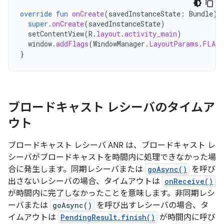
override
fun
onCreate
(
savedInstanceState
:
Bundle
)
super
.
onCreate
(
savedInstanceState
)
setContentView
(
R
.
layout
.
activity_main
)
window
.
addFlags
(
WindowManager
.
LayoutParams
.
FLAG_
}
ブロードキャスト レシーバのタイムア
ウト
ブロードキャスト レシーバ ANR は、ブロードキャスト レ
シーバがブロードキャストを時間内に処理できなかった場
合に発生します。同期レシーバまたは
goAsync()
を呼び
出さないレシーバの場合、タイムアウトは
onReceive()
が時間内に完了しなかったことを意味します。非同期レシ
ーバまたは
goAsync()
を呼び出すレシーバの場合、タ
イムアウトは
PendingResult.finish()
が時間内に呼び