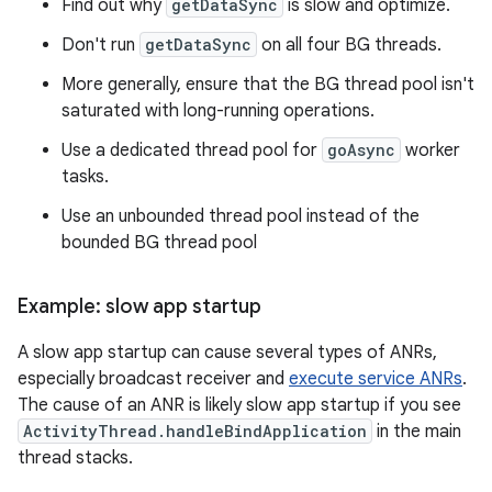
Find out why
getDataSync
is slow and optimize.
Don't run
getDataSync
on all four BG threads.
More generally, ensure that the BG thread pool isn't
saturated with long-running operations.
Use a dedicated thread pool for
goAsync
worker
tasks.
Use an unbounded thread pool instead of the
bounded BG thread pool
Example: slow app startup
A slow app startup can cause several types of ANRs,
especially broadcast receiver and
execute service ANRs
.
The cause of an ANR is likely slow app startup if you see
ActivityThread.handleBindApplication
in the main
thread stacks.