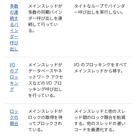
多数
メインスレッドが
タイトなループでバインダ
の連
多数の同期バイン
ー呼び出しを実行しない。
続す
ダー呼び出しを連
るバ
続して行ってい
イン
る。
ダー
呼び
出し
I/O
メインスレッドが
I/O のブロッキングをすべて
のブ
データベースやネ
メインスレッドから移す。
ロッ
ットワーク アクセ
キン
スなどの I/O ブロ
グ
ッキング呼び出し
を行っている。
ロッ
メインスレッドが
メインスレッドと他のスレ
クの
ロックの取得を待
ッド間のロック競合を削減
競合
ってブロックされ
する。他のスレッドの遅い
ている。
コードを最適化する。