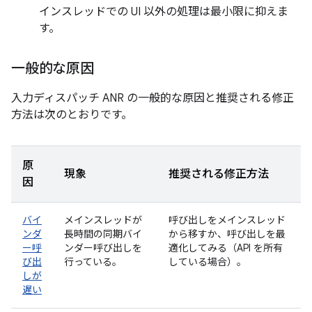
インスレッドでの UI 以外の処理は最小限に抑えま
す。
一般的な原因
入力ディスパッチ ANR の一般的な原因と推奨される修正
方法は次のとおりです。
原
現象
推奨される修正方法
因
バイ
メインスレッドが
呼び出しをメインスレッド
ンダ
長時間の同期バイ
から移すか、呼び出しを最
ー呼
ンダー呼び出しを
適化してみる（API を所有
び出
行っている。
している場合）。
しが
遅い