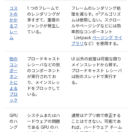
コス
1 つのフレームで
フレームのレンダリング処
2
トの
のレンダリングが
理を減らす。n
アルゴリズ
かか
多すぎて、重度の
ムは使用しない。スクロー
るフ
ジャンクが発生し
ルやページングなどには効
レー
ている。
率的なコンポーネント
ム
（Jetpack
ページング ライ
ブラリ
など）を使用する。
他の
ブロードキャスト
UI 以外の処理は可能な限り
コン
レシーバなどの別
メインスレッドから移す。
ポー
のコンポーネント
ブロードキャスト レシーバ
ネン
が実行されてお
は別のスレッドで実行す
トに
り、メインスレッ
る。
よる
ドをブロックして
ブロ
いる。
ック
GPU
システムまたはハ
通常はアプリ側で修正する
のハ
ードウェアの問題
ことはできない。可能であ
ング
である GPU のハ
れば、ハードウェア チーム