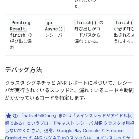
されなかっ
た。
Pending
go
finish(
)
finish(
)
の
Result
.
Async(
)
呼び出しがコ
が必ず呼び
finish
の
レシーバ
ードパスから
出されるよ
呼び出し漏
漏れている。
うにする。
れ
デバッグ方法
クラスタ シグネチャと ANR レポートに基づいて、レシー
バが実行されているスレッドと、漏れているコードや時間
がかかっているコードを特定します。
注:
「nativePollOnce」または「メインスレッドがアイドル状
態である」というブロードキャスト レシーバ ANR クラスタは無視
しないでください。通常、Google Play Console と Firebase
Crashlytics の ANR シグネチャのスタックは、メインスレッドか