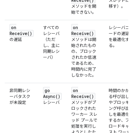
Receive(
)
スレッドに
メソッドを開
移す）。
始できない。
on
on
すべての
レシーバコ
Receive(
)
Receive(
)
レシーバ
ードの遅延
の遅延
（ただ
メソッドは開
を最適化す
し、主に
始されたもの
る。
同期レシ
の、ブロック
ーバ）
されたか低速
であるため、
時間内に完了
しなかった。
go
on
非同期レシ
時間のかか
Async(
)
Receive(
)
ーバタスク
る呼び出し
が未設定
レシーバ
メソッドがブ
やブロッキ
ロックされた
ング呼び出
ワーカー スレ
しを最適化
ッド プールで
するか、ブ
処理を実行し
ロードキャ
ようとしたた
スト ワーカ