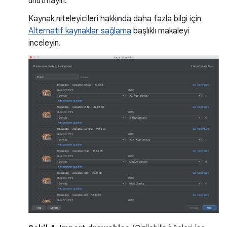
unutmayın.
Kaynak niteleyicileri hakkında daha fazla bilgi için
Alternatif kaynaklar sağlama
başlıklı makaleyi
inceleyin.