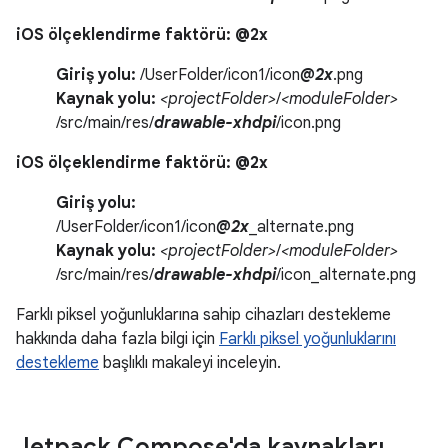
iOS ölçeklendirme faktörü: @2x
Giriş yolu:
/UserFolder/icon1/icon
@2x
.png
Kaynak yolu:
<projectFolder>
/
<moduleFolder>
/src/main/res/
drawable-xhdpi
/icon.png
iOS ölçeklendirme faktörü: @2x
Giriş yolu:
/UserFolder/icon1/icon
@2x
_alternate.png
Kaynak yolu:
<projectFolder>
/
<moduleFolder>
/src/main/res/
drawable-xhdpi
/icon_alternate.png
Farklı piksel yoğunluklarına sahip cihazları destekleme
hakkında daha fazla bilgi için
Farklı piksel yoğunluklarını
destekleme
başlıklı makaleyi inceleyin.
Jetpack Compose'da kaynakları