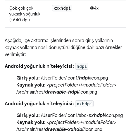
xxxhdpi
Çok çok çok
@4x
yüksek yoğunluk
(~640 dpi)
Aşağıda, içe aktarma işleminden sonra giriş yollarının
kaynak yollarına nasıl dönüştürüldüğüne dair bazı örnekler
verilmiştir:
Android yoğunluk niteleyicisi:
hdpi
Giriş yolu:
/UserFolder/icon1/
hdpi
/icon.png
Kaynak yolu:
<projectFolder>
/
<moduleFolder>
/src/main/res/
drawable-hdpi
/icon.png
Android yoğunluk niteleyicisi:
xxhdpi
Giriş yolu:
/UserFolder/icon1/abc-
xxhdpi
/icon.png
Kaynak yolu:
<projectFolder>
/
<moduleFolder>
/src/main/res/
drawable-xxhdpi
/icon.png