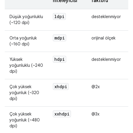
niteleyicisi
faktörü
ldpi
Düşük yoğunluklu
desteklenmiyor
(~120 dpi)
mdpi
Orta yoğunluk
orijinal ölçek
(~160 dpi)
hdpi
Yüksek
desteklenmiyor
yoğunluklu (~240
dpi)
xhdpi
Çok yüksek
@2x
yoğunluk (~320
dpi)
xxhdpi
Çok yüksek
@3x
yoğunluk (~480
dpi)