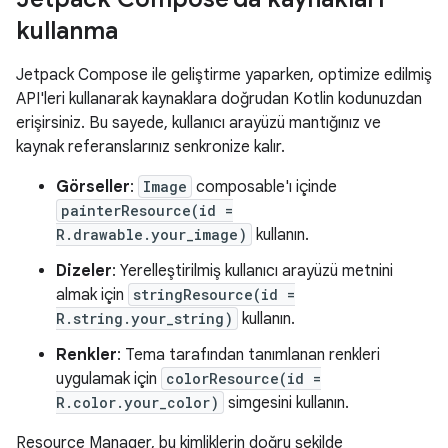
kullanma
Jetpack Compose ile geliştirme yaparken, optimize edilmiş
API'leri kullanarak kaynaklara doğrudan Kotlin kodunuzdan
erişirsiniz. Bu sayede, kullanıcı arayüzü mantığınız ve
kaynak referanslarınız senkronize kalır.
Görseller
:
Image
composable'ı içinde
painterResource(id =
R.drawable.your_image)
kullanın.
Dizeler
: Yerelleştirilmiş kullanıcı arayüzü metnini
almak için
stringResource(id =
R.string.your_string)
kullanın.
Renkler
: Tema tarafından tanımlanan renkleri
uygulamak için
colorResource(id =
R.color.your_color)
simgesini kullanın.
Resource Manager, bu kimliklerin doğru şekilde