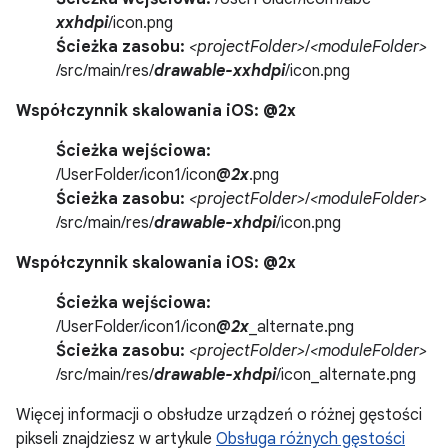
xxhdpi
/icon.png
Ścieżka zasobu:
<projectFolder>
/
<moduleFolder>
/src/main/res/
drawable-xxhdpi
/icon.png
Współczynnik skalowania iOS: @2x
Ścieżka wejściowa:
/UserFolder/icon1/icon
@2x
.png
Ścieżka zasobu:
<projectFolder>
/
<moduleFolder>
/src/main/res/
drawable-xhdpi
/icon.png
Współczynnik skalowania iOS: @2x
Ścieżka wejściowa:
/UserFolder/icon1/icon
@2x
_alternate.png
Ścieżka zasobu:
<projectFolder>
/
<moduleFolder>
/src/main/res/
drawable-xhdpi
/icon_alternate.png
Więcej informacji o obsłudze urządzeń o różnej gęstości
pikseli znajdziesz w artykule
Obsługa różnych gęstości