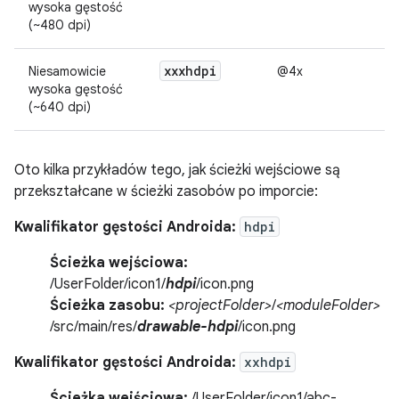
wysoka gęstość
(~480 dpi)
xxxhdpi
Niesamowicie
@4x
wysoka gęstość
(~640 dpi)
Oto kilka przykładów tego, jak ścieżki wejściowe są
przekształcane w ścieżki zasobów po imporcie:
Kwalifikator gęstości Androida:
hdpi
Ścieżka wejściowa:
/UserFolder/icon1/
hdpi
/icon.png
Ścieżka zasobu:
<projectFolder>
/
<moduleFolder>
/src/main/res/
drawable-hdpi
/icon.png
Kwalifikator gęstości Androida:
xxhdpi
Ścieżka wejściowa:
/UserFolder/icon1/abc-