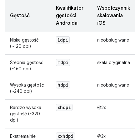
Kwalifikator
Współczynnik
Gęstość
gęstości
skalowania
Androida
iOS
ldpi
Niska gęstość
nieobsługiwane
(~120 dpi)
mdpi
Średnia gęstość
skala oryginalna
(~160 dpi)
hdpi
Wysoka gęstość
nieobsługiwane
(~240 dpi)
xhdpi
Bardzo wysoka
@2x
gęstość (~320
dpi)
xxhdpi
Ekstremalnie
@3x