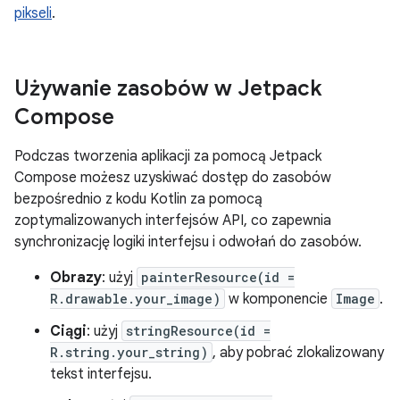
pikseli
.
Używanie zasobów w Jetpack
Compose
Podczas tworzenia aplikacji za pomocą Jetpack
Compose możesz uzyskiwać dostęp do zasobów
bezpośrednio z kodu Kotlin za pomocą
zoptymalizowanych interfejsów API, co zapewnia
synchronizację logiki interfejsu i odwołań do zasobów.
Obrazy
: użyj
painterResource(id =
R.drawable.your_image)
w komponencie
Image
.
Ciągi
: użyj
stringResource(id =
R.string.your_string)
, aby pobrać zlokalizowany
tekst interfejsu.