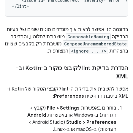
<issue
id="HardcodedText"
severity="error"
/>

</lint>
בדוגמה הזו אפשר לראות איך מוגדרים סוגים שונים של בעיות.
הבדיקה
ComposableNaming
מושבתת לחלוטין, והבדיקה
ComposeUnrememberedState
מושבתת רק בקבצים שצוינו
בהצהרות
<ignore ... />
המצורפות.
הגדרת בדיקת lint לקובצי מקור ב-Kotlin וב-
XML
אפשר להשבית את בדיקת ה-lint לקובצי המקור של Kotlin ו-
XML בתיבת הדו-שיח
Preferences
:
בוחרים באפשרות
File > Settings
(קובץ >
הגדרות) ב-Windows או באפשרות
Android
(Android Studio >
Studio > Preferences
העדפות) ב-macOS או ב-Linux.