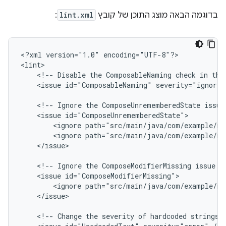
בדוגמה הבאה מוצג התוכן של קובץ
lint.xml
:
<?xml
version="1.0"
encoding="UTF-8"?>

<!--
Disable
the
ComposableNaming
check
in
thi
<issue
id="ComposableNaming"
severity="ignore"
<!--
Ignore
the
ComposeUnrememberedState
issue
<issue
<ignore
path="src/main/java/com/example/my
<ignore
path="src/main/java/com/example/my
</issue>

<!--
Ignore
the
ComposeModifierMissing
issue
i
<issue
<ignore
path="src/main/java/com/example/my
</issue>

<!--
Change
the
severity
of
hardcoded
strings