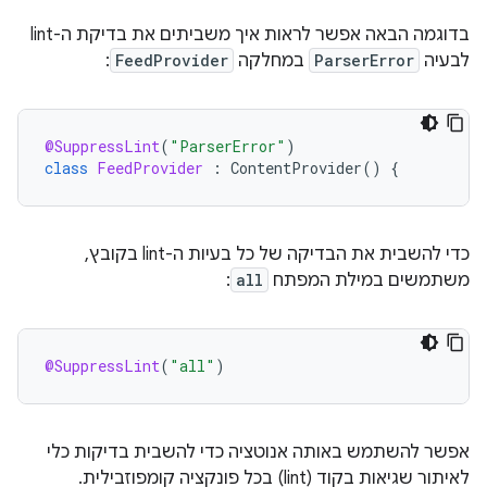
בדוגמה הבאה אפשר לראות איך משביתים את בדיקת ה-lint
לבעיה
ParserError
במחלקה
FeedProvider
:
@SuppressLint
(
"ParserError"
)
class
FeedProvider
:
ContentProvider
()
{
כדי להשבית את הבדיקה של כל בעיות ה-lint בקובץ,
משתמשים במילת המפתח
all
:
@SuppressLint
(
"all"
)
אפשר להשתמש באותה אנוטציה כדי להשבית בדיקות כלי
לאיתור שגיאות בקוד (lint) בכל פונקציה קומפוזבילית.