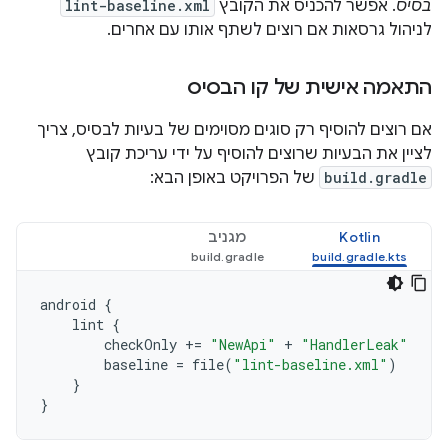
בסיס
. אפשר להכניס את הקובץ
lint-baseline.xml
לניהול גרסאות אם רוצים לשתף אותו עם אחרים.
התאמה אישית של קו הבסיס
אם רוצים להוסיף רק סוגים מסוימים של בעיות לבסיס, צריך
לציין את הבעיות שרוצים להוסיף על ידי עריכת קובץ
build.gradle
של הפרויקט באופן הבא:
Kotlin
מגניב
android
{
lint
{
checkOnly
+=
"NewApi"
+
"HandlerLeak"
baseline
=
file
(
"lint-baseline.xml"
)
}
}