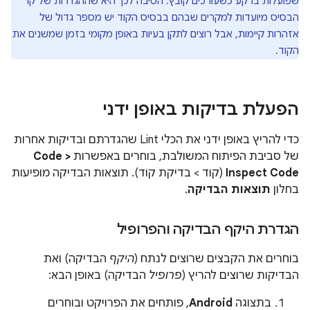
שפועלות ברקע כשעורכים קובץ. הסיבה לכך היא שההגדרות של קו
הבסיס מיועדות למקרים שבהם בבסיס הקוד יש מספר גדול של
אזהרות קיימות, אבל רוצים לתקן בעיות באופן מקומי בזמן שמשנים את
הקוד.
הפעלת בדיקות באופן ידני
כדי להריץ באופן ידני את הכלי Lint שהגדרתם ובדיקות אחרות
של סביבת הפיתוח המשולבת, בוחרים באפשרות
Code >
Inspect Code
(קוד > בדיקת קוד). תוצאות הבדיקה מופיעות
בחלון
תוצאות הבדיקה
.
הגדרת היקף הבדיקה והפרופיל
בוחרים את הקבצים שרוצים לנתח (
היקף
הבדיקה) ואת
הבדיקות שרוצים להריץ (
פרופיל
הבדיקה) באופן הבא:
בתצוגה
Android
, פותחים את הפרויקט ובוחרים