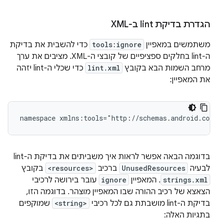
הגדרת בדיקת lint ב-XML
משתמשים במאפיין
tools:ignore
כדי להשבית את בדיקת
ה-lint בחלקים ספציפיים של קובצי ה-XML. מציבים את ערך
מרחב השמות הבא בקובץ
lint.xml
כדי שכלי ה-lint יזהה
את המאפיין:
namespace
xmlns:tools="http://schemas.android.com
בדוגמה הבאה אפשר לראות איך משביתים את בדיקת ה-lint
לבעיה
UnusedResources
ברכיב
<resources>
בקובץ
strings.xml
. המאפיין
ignore
עובר בירושה לרכיבי
הצאצא של רכיב ההורה שבו המאפיין מוצהר. בדוגמה הזו,
בדיקת ה-lint מושבתת גם לכל רכיבי
<string>
שמוקפים
בתגיות האלה: