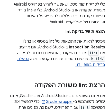
כלי לסריקת קוד סטטי שאפשר להריץ בפרויקט Android
משורת הפקודה או ב-Android Studio. כלי ה-lint בודק
בעיות בקוד המבני שעלולות להשפיע על האיכות
והביצועים של אפליקציית Android.
תוצאות של בדיקת lint
אפשר לראות את התוצאות של lint במסוף או בחלון
Inspection Results
ב-Android Studio. אם מריצים
את
lint
משורת הפקודה, התוצאות נכתבות לתיקייה
build/
. פרטים נוספים זמינים בקטע בנושא
הפעלת
בדיקות באופן ידני
.
הרצת lint משורת הפקודה
אם אתם משתמשים ב-Android Studio או ב-Gradle, אתם
יכולים להשתמש ב-
Gradle wrapper
כדי להפעיל את
המשימה
lint
עבור הפרויקט. לשם כך, מזינים אחת