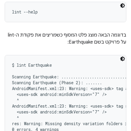
lint --help
בדוגמה הבאה מוצג פלט המסוף כשמריצים את פקודת ה-lint
על פרויקט בשם Earthquake:
$ lint Earthquake

Scanning Earthquake: ..............................
Scanning Earthquake (Phase 2): .......

AndroidManifest.xml:23: Warning: <uses-sdk> tag app
  <uses-sdk android:minSdkVersion="7" />

  ^

AndroidManifest.xml:23: Warning: <uses-sdk> tag sh
  <uses-sdk android:minSdkVersion="7" />

  ^

res: Warning: Missing density variation folders in 