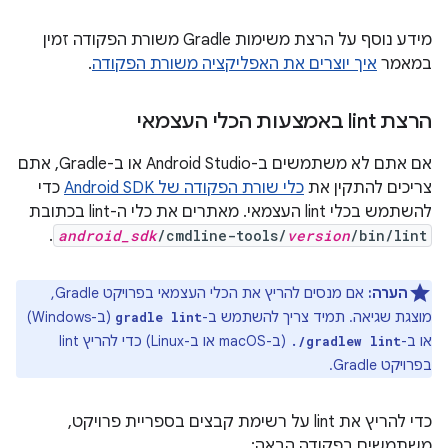
מידע נוסף על הרצת משימות Gradle משורת הפקודה זמין
במאמר
איך יוצרים את האפליקציה משורת הפקודה
.
הרצת lint באמצעות הכלי העצמאי
אם אתם לא משתמשים ב-Android Studio או ב-Gradle, אתם
צריכים להתקין את
כלי שורת הפקודה של Android SDK
כדי
להשתמש בכלי lint העצמאי. מאתרים את כלי ה-lint בכתובת
.
android_sdk
/cmdline-tools/
version
/bin/lint
הערה:
אם מנסים להריץ את הכלי העצמאי בפרויקט Gradle,
מוצגת שגיאה. תמיד צריך להשתמש ב-
(ב-Windows)
gradle lint
או ב-
(ב-macOS או ב-Linux) כדי להריץ lint
./gradlew lint
בפרויקט Gradle.
כדי להריץ את lint על רשימת קבצים בספריית פרויקט,
משתמשים בפקודה הבאה: