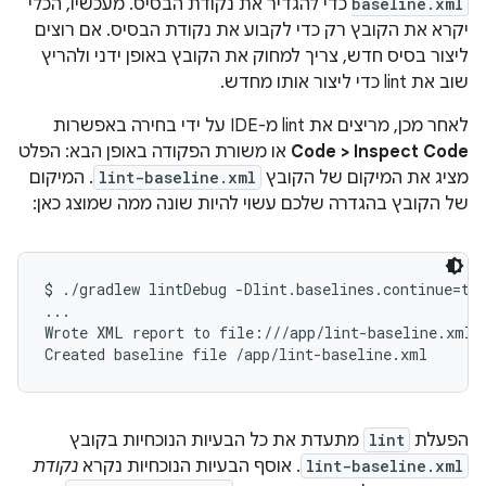
baseline.xml
כדי להגדיר את נקודת הבסיס. מעכשיו, הכלי
יקרא את הקובץ רק כדי לקבוע את נקודת הבסיס. אם רוצים
ליצור בסיס חדש, צריך למחוק את הקובץ באופן ידני ולהריץ
שוב את lint כדי ליצור אותו מחדש.
לאחר מכן, מריצים את lint מ-IDE על ידי בחירה באפשרות
Code > Inspect Code
או משורת הפקודה באופן הבא: הפלט
מציג את המיקום של הקובץ
lint-baseline.xml
. המיקום
של הקובץ בהגדרה שלכם עשוי להיות שונה ממה שמוצג כאן:
$ ./gradlew lintDebug -Dlint.baselines.continue=tru
...

Wrote XML report to file:///app/lint-baseline.xml

הפעלת
lint
מתעדת את כל הבעיות הנוכחיות בקובץ
lint-baseline.xml
. אוסף הבעיות הנוכחיות נקרא
נקודת