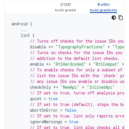
Kotlin
מגניב
android
{
...
lint
{
// Turns off checks for the issue IDs you 
disable
+=
"TypographyFractions"
+
"Typogr
// Turns on checks for the issue IDs you s
// addition to the default lint checks.
enable
+=
"RtlHardcoded"
+
"RtlCompat"
+
// To enable checks for only a subset of i
// list the issue IDs with the 'check' pro
// any issue IDs you enable or disable usin
checkOnly
+=
"NewApi"
+
"InlinedApi"
// If set to true, turns off analysis progr
quiet
=
true
// If set to true (default), stops the bui
abortOnError
=
false
// If set to true, lint only reports errors
ignoreWarnings
=
true
// If set to true, lint also checks all dep