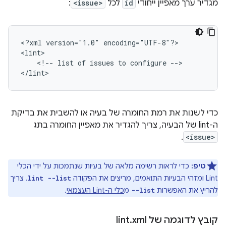
מגדיר ערך מאפיין ייחודי
id
לכל
<issue>
:
<?xml
version="1.0"
encoding="UTF-8"?>

<!--
list
of
issues
to
configure
-->

</lint>
כדי לשנות את רמת החומרה של בעיה או להשבית את בדיקת
ה-lint של הבעיה, צריך להגדיר את מאפיין החומרה בתג
.
<issue>
טיפ:
כדי לראות רשימה מלאה של בעיות שנתמכות על ידי הכלי
Lint ומזהי הבעיות התואמים, מריצים את הפקודה
. צריך
lint --list
להריץ את האפשרות
מ
כלי ה-Lint העצמאי
.
--list
קובץ לדוגמה של lint
xml
.