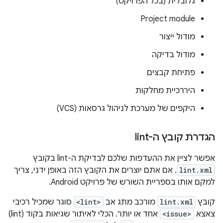
גלובלית (בכל הפרויקט)
Project module
מודול ייצור
מודול בדיקה
פתיחת קבצים
היררכיית מחלקות
היקפים של מערכת לניהול גרסאות (VCS)
הגדרת קובץ ה-lint
אפשר לציין את ההעדפות שלכם לבדיקת ה-lint בקובץ
lint.xml
. אם אתם יוצרים את הקובץ הזה באופן ידני, צריך
למקם אותו בספריית השורש של פרויקט Android.
קובץ
lint.xml
מורכב מתג אב
<lint>
סוגר שמכיל רכיבי
צאצא
<issue>
אחד או יותר. הכלי לאיתור שגיאות בקוד (lint)