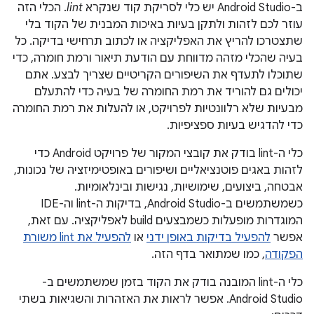
ב-Android Studio יש כלי לסריקת קוד שנקרא
lint
. הכלי הזה
עוזר לכם לזהות ולתקן בעיות באיכות המבנית של הקוד בלי
שתצטרכו להריץ את האפליקציה או לכתוב תרחישי בדיקה. כל
בעיה שהכלי מזהה מדווחת עם הודעת תיאור ורמת חומרה, כדי
שתוכלו לתעדף את השיפורים הקריטיים שצריך לבצע. אתם
יכולים גם להוריד את רמת החומרה של בעיה כדי להתעלם
מבעיות שלא רלוונטיות לפרויקט, או להעלות את רמת החומרה
כדי להדגיש בעיות ספציפיות.
כלי ה-lint בודק את קובצי המקור של פרויקט Android כדי
לזהות באגים פוטנציאליים ושיפורים באופטימיזציה של נכונות,
אבטחה, ביצועים, שימושיות, נגישות ובינלאומיות.
כשמשתמשים ב-Android Studio, בדיקות ה-lint וה-IDE
המוגדרות מופעלות כשמבצעים build לאפליקציה. עם זאת,
אפשר
להפעיל בדיקות באופן ידני
או
להפעיל את lint משורת
הפקודה
, כמו שמתואר בדף הזה.
כלי ה-lint המובנה בודק את הקוד בזמן שמשתמשים ב-
Android Studio. אפשר לראות את האזהרות והשגיאות בשתי