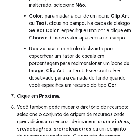
inalterado, selecione
Não
.
Color
: para mudar a cor de um ícone
Clip Art
ou
Text
, clique no campo. Na caixa de diálogo
Select Color
, especifique uma cor e clique em
Choose
. O novo valor aparecerá no campo.
Resize
: use o controle deslizante para
especificar um fator de escala em
porcentagem para redimensionar um ícone de
Image
,
Clip Art
ou
Text
. Esse controle é
desativado para a camada de fundo quando
você especifica um recurso do tipo
Cor
.
Clique em
Próxima
.
Você também pode mudar o diretório de recursos:
selecione o conjunto de origem de recursos onde
quer adicionar o recurso de imagem:
src/main/res
,
src/debug/res
,
src/release/res
ou um conjunto