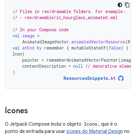
// Files in res/drawable folders. For example:
// - res/drawable/ic_hourglass_animated.xml
// In your Compose code
val
image
=
AnimatedImageVector
.
animatedVectorResource
(
R
.
d
val
atEnd
by
remember
{
mutableStateOf
(
false
)
}
Icon
(
painter
=
rememberAnimatedVectorPainter
(
image
,
contentDescription
=
null
// decorative elemen
)
ResourcesSnippets
.
kt
Ícones
O Jetpack Compose inclui o objeto
Icons
, que é o
ponto de entrada para usar
ícones do Material Design
no