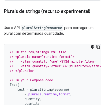
Plurais de strings (recurso experimental)
Use a API
pluralStringResource
para carregar um
plural com determinada quantidade.
// In the res/strings.xml file
// <plurals name="runtime_format">
//    <item quantity="one">%1$d minute</item>
//    <item quantity="other">%1$d minutes</item>
// </plurals>
// In your Compose code
Text
(
text
=
pluralStringResource
(
R
.
plurals
.
runtime_format
,
quantity
,
quantity