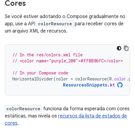
Cores
Se você estiver adotando o Compose gradualmente no
app, use a API
colorResource
para receber cores de
um arquivo XML de recursos.
// In the res/colors.xml file
// <color name="purple_200">#FFBB86FC</color>
// In your Compose code
HorizontalDivider
(
color
=
colorResource
(
R
.
color
.
pu
ResourcesSnippets
.
kt
colorResource
funciona da forma esperada com cores
estáticas, mas nivela os
recursos da lista de estados de
cores
.