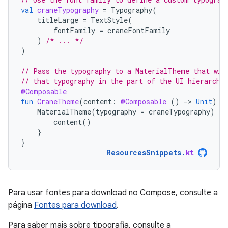
val
craneTypography
=
Typography
(
titleLarge
=
TextStyle
(
fontFamily
=
craneFontFamily
)
/* ... */
)
// Pass the typography to a MaterialTheme that wil
// that typography in the part of the UI hierarchy
@Composable
fun
CraneTheme
(
content
:
@Composable
()
-
>
Unit
)
{
MaterialTheme
(
typography
=
craneTypography
)
{
content
()
}
}
ResourcesSnippets
.
kt
Para usar fontes para download no Compose, consulte a
página
Fontes para download
.
Para saber mais sobre tipografia, consulte a