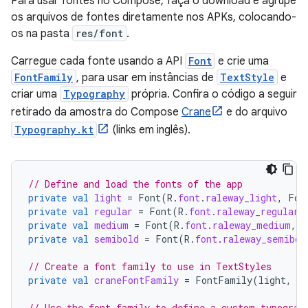
Para usar fontes no Compose, faça o download e agrupe
os arquivos de fontes diretamente nos APKs, colocando-
os na pasta
res/font
.
Carregue cada fonte usando a API
Font
e crie uma
FontFamily
, para usar em instâncias de
TextStyle
e
criar uma
Typography
própria. Confira o código a seguir
retirado da amostra do Compose
Crane
e do arquivo
Typography.kt
(links em inglês).
// Define and load the fonts of the app
private
val
light
=
Font
(
R
.
font
.
raleway_light
,
Fon
private
val
regular
=
Font
(
R
.
font
.
raleway_regular
,
private
val
medium
=
Font
(
R
.
font
.
raleway_medium
,
F
private
val
semibold
=
Font
(
R
.
font
.
raleway_semibol
// Create a font family to use in TextStyles
private
val
craneFontFamily
=
FontFamily
(
light
,
re
// Use the font family to define a custom typograp