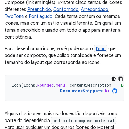
Compose (link em inglês). Existem cinco temas de ícones
diferentes
Preenchido
,
Contornado
,
Arredondado
,
TwoTone
e
Pontiagudo
. Cada tema contém os mesmos
ícones, mas com um estilo visual diferente. Em geral, um
tema é escolhido e usado em todo o app para manter a
consistência.
Para desenhar um ícone, você pode usar o
Icon
que
pode ser composto, que aplica tonalidade e fornece um
tamanho do layout que corresponda ao ícone.
Icon
(
Icons
.
Rounded
.
Menu
,
contentDescription
=
"Loc
ResourcesSnippets
.
kt
Alguns dos ícones mais usados estão disponíveis como
parte da dependência
androidx.compose.material
.
Para usar qualquer um dos outros ícones do Material