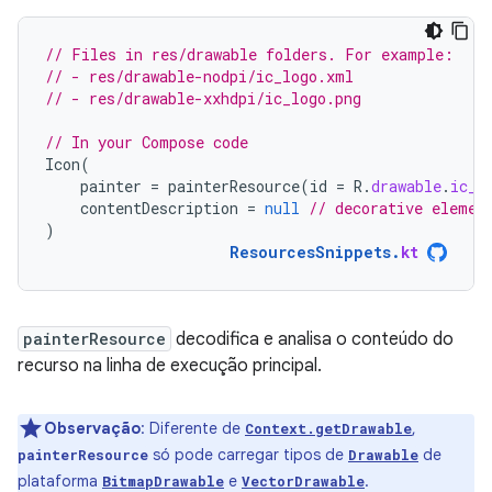
// Files in res/drawable folders. For example:
// - res/drawable-nodpi/ic_logo.xml
// - res/drawable-xxhdpi/ic_logo.png
// In your Compose code
Icon
(
painter
=
painterResource
(
id
=
R
.
drawable
.
ic_l
contentDescription
=
null
// decorative elemen
)
ResourcesSnippets
.
kt
painterResource
decodifica e analisa o conteúdo do
recurso na linha de execução principal.
Observação
:
Diferente de
,
Context.getDrawable
só pode carregar tipos de
de
painterResource
Drawable
plataforma
e
.
BitmapDrawable
VectorDrawable