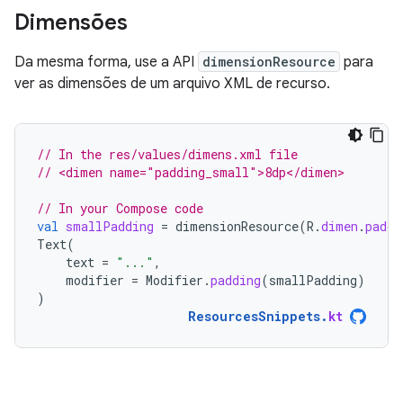
Dimensões
Da mesma forma, use a API
dimensionResource
para
ver as dimensões de um arquivo XML de recurso.
// In the res/values/dimens.xml file
// <dimen name="padding_small">8dp</dimen>
// In your Compose code
val
smallPadding
=
dimensionResource
(
R
.
dimen
.
paddi
Text
(
text
=
"..."
,
modifier
=
Modifier
.
padding
(
smallPadding
)
)
ResourcesSnippets
.
kt