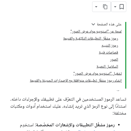
على هذه الصفحة
لمحة عن "استوديو مواد عرض الصور"
رموز مشغّل التطبيقات التكيّفية والقديمة
رموز التنبيه
قصاصات فنية
الصور
السلاسل النصية
تشغيل "استوديو مواد عرض الصور"
إنشاء رموز مشغّل تطبيقات متوافقة مع الإصدارات الحديثة والقديمة
تساعد الرموز المستخدمين في التعرّف على تطبيقك والإجراءات داخله.
استنادًا إلى نوع الرمز الذي تريد إنشاءه، عليك استخدام أدوات ومكتبات
مختلفة:
رموز مشغّل التطبيقات والإشعارات المخصّصة
: استخدِم