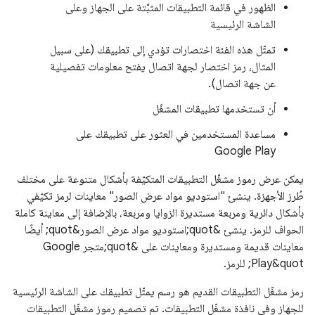
الظهور في قائمة التطبيقات المثبَّتة على الجهاز وعلى
الشاشة الرئيسية
تمثّل هذه الفئة اختصارات تؤدي إلى تطبيقك (على سبيل
المثال، رمز اختصار لجهة اتصال يفتح معلومات تفصيلية
عن جهة اتصال).
أن تستخدمها تطبيقات المشغّل
مساعدة المستخدمين في العثور على تطبيقك على
Google Play
يمكن عرض رموز مشغّل التطبيقات المتكيّفة بأشكال متنوعة على مختلف
طُرز الأجهزة. ينشئ "استوديو مواد عرض الصور" معاينات لرمز تكيّفي
بأشكال دائرية ومربعة مستديرة الزوايا ومربعة، بالإضافة إلى معاينة كاملة
الحواف للرمز. ينشئ &quot;استوديو مواد عرض الصور&quot; أيضًا
معاينات قديمة ومستديرة ومعاينات على &quot;متجر Google
Play&quot; للرمز.
رمز مشغّل التطبيقات القديم هو رسم يمثّل تطبيقك على الشاشة الرئيسية
للجهاز وفي نافذة مشغّل التطبيقات. تم تصميم رموز مشغّل التطبيقات