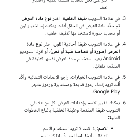
خط.
في علامة التبويب
طبقة الخلفية
، اختَر
نوع مادة العرض
،
ثم حدِّد مادة العرض في الحقل أدناه. يمكنك إما اختيار لون
أو تحديد صورة لاستخدامها كطبقة خلفية.
في علامة التبويب
طبقة أحادية اللون
، اختَر
نوع مادة
العرض
(
صورة
أو
قصاصة فنية
أو
نص
)، أو اترِك استوديو
Android يعيد استخدام مادة العرض نفسها كطبقة في
المقدّمة تلقائيًا.
في علامة التبويب
الخيارات
، راجِع الإعدادات التلقائية وأكِّد
أنّك تريد إنشاء رموز قديمة ومستديرة ورموز متجر
Google Play.
يمكنك تغيير الاسم وإعدادات العرض لكل من علامتَي
التبويب
طبقة المقدمة
و
طبقة الخلفية
باتّباع الخطوات
التالية:
الاسم
: إذا كنت لا تريد استخدام الاسم
التلقائي، أدخِل اسمًا جديدًا. إذا كان اسم