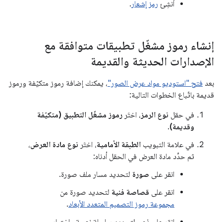
أنشِئ
رمز إشعار
.
إنشاء رموز مشغّل تطبيقات متوافقة مع
الإصدارات الحديثة والقديمة
بعد
فتح "استوديو مواد عرض الصور"
، يمكنك إضافة رموز متكيّفة ورموز
قديمة باتّباع الخطوات التالية:
في حقل
نوع الرمز
، اختَر
رموز مشغّل التطبيق (متكيّفة
وقديمة)
.
في علامة التبويب
الطبقة الأمامية
، اختَر
نوع مادة العرض
،
ثم حدِّد مادة العرض في الحقل أدناه:
انقر على
صورة
لتحديد مسار ملف صورة.
انقر على
قصاصة فنية
لتحديد صورة من
مجموعة رموز التصميم المتعدد الأبعاد
.
انقر على
نص
لتحديد سلسلة نصية واختيار