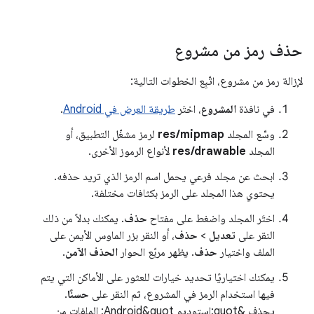
حذف رمز من مشروع
لإزالة رمز من مشروع، اتّبِع الخطوات التالية:
في نافذة
المشروع
، اختَر
طريقة العرض في Android
.
وسِّع المجلد
res/mipmap
لرمز مشغّل التطبيق، أو
المجلد
res/drawable
لأنواع الرموز الأخرى.
ابحث عن مجلد فرعي يحمل اسم الرمز الذي تريد حذفه.
يحتوي هذا المجلد على الرمز بكثافات مختلفة.
اختَر المجلد واضغط على مفتاح
حذف
. يمكنك بدلاً من ذلك
النقر على
تعديل
>
حذف
، أو النقر بزر الماوس الأيمن على
الملف واختيار
حذف
. يظهر مربّع الحوار
الحذف الآمن
.
يمكنك اختياريًا تحديد خيارات للعثور على الأماكن التي يتم
فيها استخدام الرمز في المشروع، ثم النقر على
حسنًا
.
يحذف &quot;استوديو Android&quot; الملفات من