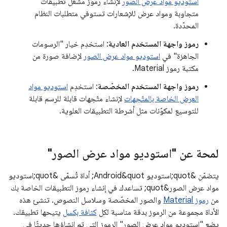
استوديو مواد عرض الصور
لإنشاء رموز مشغّل تطبيقات
متجاوبة ومواد عرض للإشعارات تستوفي متطلبات النظام
المحدّدة.
رموز واجهة المستخدم العادية
: استخدِم خيار "الرسومات
الجاهزة" في
استوديو مواد عرض الصور
لإضافة صورة من
مكتبة رموز Material.
رموز واجهة المستخدم المخصّصة
: استخدِم
استوديو مواد
العرض الخاصة بالمتّجهات
لإنشاء متّجهات قابلة للرسم قابلة
للتوسيع لمكوّنات مثل أشرطة التطبيقات العلوية.
لمحة عن "استوديو مواد عرض الصور"
يتضمّن &quot;استوديو Android&quot; أداة تُسمّى &quot;استوديو
مواد عرض الصور&quot; تساعدك في إنشاء رموز التطبيقات الخاصة بك
من
رموز Material
والصور المخصّصة وسلاسل النصوص. تنشئ هذه
الأداة مجموعة من الرموز بدقة مناسبة لكل
كثافة بكسل
يتيحها تطبيقك.
يضع "استوديو مواد عرض الصور" الرموز التي تم إنشاؤها حديثًا في