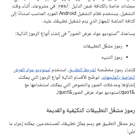
مجلدات خاصة بالكثافة ضمن الدليل
res/
في مشروعك. أثناء وقت
التشغيل، يستخدم نظام التشغيل Android المورد المناسب استنادًا إلى
كثافة الشاشة للجهاز الذي يتم تشغيل تطبيقك عليه.
يساعدك "استوديو مواد عرض الصور" في إنشاء أنواع الرموز التالية:
رموز مشغّل التطبيقات
رموز التنبيه
لإنشاء رموز مخصّصة
لشريط التطبيق
، استخدِم
استوديو مواد العرض
الخاصة بالمتّجهات
. توضّح الأقسام التالية أنواع الرموز التي يمكنك
إنشاؤها ومدخلات الصور والنصوص التي يمكنك استخدامها مع
&quot;استوديو مواد عرض الصور&quot;.
رموز مشغّل التطبيقات التكيّفية والقديمة
رمز مشغّل التطبيق هو رسم يمثّل تطبيقك للمستخدمين. يمكنه إجراء ما
يلي: