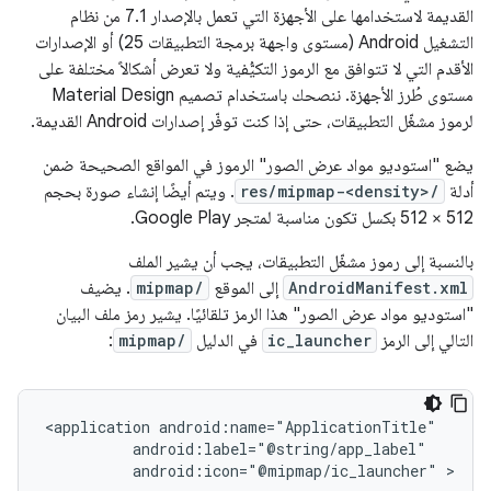
القديمة لاستخدامها على الأجهزة التي تعمل بالإصدار 7.1 من نظام
التشغيل Android (مستوى واجهة برمجة التطبيقات 25) أو الإصدارات
الأقدم التي لا تتوافق مع الرموز التكيُّفية ولا تعرض أشكالاً مختلفة على
مستوى طُرز الأجهزة. ننصحك باستخدام تصميم Material Design
لرموز مشغّل التطبيقات، حتى إذا كنت توفّر إصدارات Android القديمة.
يضع "استوديو مواد عرض الصور" الرموز في المواقع الصحيحة ضمن
أدلة
res/mipmap-<density>/
. ويتم أيضًا إنشاء صورة بحجم
512 × 512 بكسل تكون مناسبة لمتجر Google Play.
بالنسبة إلى رموز مشغّل التطبيقات، يجب أن يشير الملف
AndroidManifest.xml
إلى الموقع
mipmap/
. يضيف
"استوديو مواد عرض الصور" هذا الرمز تلقائيًا. يشير رمز ملف البيان
التالي إلى الرمز
ic_launcher
في الدليل
mipmap/
:
<application
android:icon="@mipmap/ic_launcher"