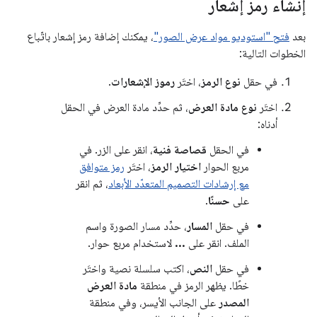
إنشاء رمز إشعار
بعد
فتح "استوديو مواد عرض الصور"
، يمكنك إضافة رمز إشعار باتّباع
الخطوات التالية:
في حقل
نوع الرمز
، اختَر
رموز الإشعارات
.
اختَر
نوع مادة العرض
، ثم حدِّد مادة العرض في الحقل
أدناه:
في الحقل
قصاصة فنية
، انقر على الزر. في
مربع الحوار
اختيار الرمز
، اختَر
رمز متوافق
مع إرشادات التصميم المتعدّد الأبعاد
، ثم انقر
على
حسنًا
.
في حقل
المسار
، حدِّد مسار الصورة واسم
الملف. انقر على
...
لاستخدام مربع حوار.
في حقل
النص
، اكتب سلسلة نصية واختَر
خطًا. يظهر الرمز في منطقة
مادة العرض
المصدر
على الجانب الأيسر، وفي منطقة