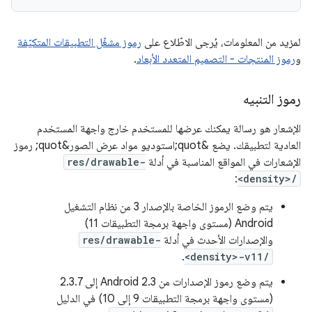
لمزيد من المعلومات، يُرجى الاطّلاع على
رموز مشغّل التطبيقات المتكيّفة
و
رموز المنتجات - التصميم المتعدد الأبعاد
.
رموز التنبيه
الإشعار هو رسالة يمكنك عرضها للمستخدم خارج واجهة المستخدم
العادية لتطبيقك. يضع &quot;استوديو مواد عرض الصور&quot; رموز
الإشعارات في المواقع المناسبة في أدلة
res/drawable-
:
<density>/
يتم وضع الرموز الخاصة بالإصدار 3 من نظام التشغيل
Android (مستوى واجهة برمجة التطبيقات 11)
والإصدارات الأحدث في أدلة
res/drawable-
.
<density>-v11/
يتم وضع رموز الإصدارات من Android 2.3 إلى 2.3.7
(مستوى واجهة برمجة التطبيقات 9 إلى 10) في الدليل