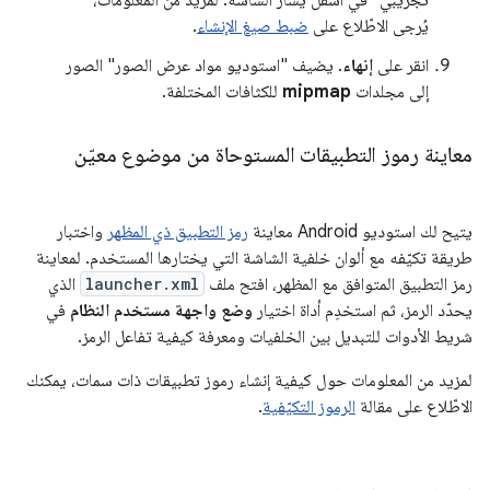
يُرجى الاطّلاع على
ضبط صيغ الإنشاء
.
انقر على
إنهاء
. يضيف "استوديو مواد عرض الصور" الصور
إلى مجلدات
mipmap
للكثافات المختلفة.
معاينة رموز التطبيقات المستوحاة من موضوع معيّن
يتيح لك استوديو Android معاينة
رمز التطبيق ذي المظهر
واختبار
طريقة تكيّفه مع ألوان خلفية الشاشة التي يختارها المستخدم. لمعاينة
رمز التطبيق المتوافق مع المظهر، افتح ملف
launcher.xml
الذي
يحدّد الرمز، ثم استخدِم أداة اختيار
وضع واجهة مستخدم النظام
في
شريط الأدوات للتبديل بين الخلفيات ومعرفة كيفية تفاعل الرمز.
لمزيد من المعلومات حول كيفية إنشاء رموز تطبيقات ذات سمات، يمكنك
الاطّلاع على مقالة
الرموز التكيّفية
.