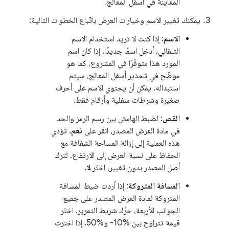
المعاينة في أسفل المعالج.
يمكنك تغيير الاسم وخيارات العرض باتّباع الخطوات التالية:
الاسم
: إذا كنت لا تريد استخدام الاسم
التلقائي، أدخِل اسمًا جديدًا. إذا كان اسم
المورد هذا متوفّرًا في المشروع، كما هو
موضّح في تحذير أسفل المعالج، سيتم
استبداله. يمكن أن يحتوي الاسم على أحرف
صغيرة وشرطات سفلية وأرقام فقط.
القص
: لضبط الهامش بين رسم الرمز والحد
في مادة العرض المصدر، انقر على
نعم
. تؤدي
هذه العملية إلى إزالة المساحة الشفافة مع
الحفاظ على نسبة العرض إلى الارتفاع. لترك
أصل المصدر بدون تغيير، اختَر
لا
.
المسافة المتروكة
: إذا أردت ضبط المسافة
المتروكة لمادة العرض المصدر على جميع
الجوانب الأربعة، حرِّك شريط التمرير. اختَر
قيمة تتراوح بين ‎-10% و‎50%. إذا اخترت