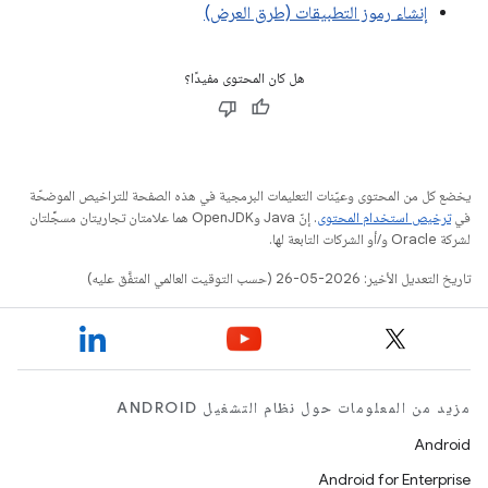
إنشاء رموز التطبيقات (طرق العرض)
هل كان المحتوى مفيدًا؟
يخضع كل من المحتوى وعيّنات التعليمات البرمجية في هذه الصفحة للتراخيص الموضحّة
في
ترخيص استخدام المحتوى
. إنّ Java وOpenJDK هما علامتان تجاريتان مسجَّلتان
لشركة Oracle و/أو الشركات التابعة لها.
تاريخ التعديل الأخير: 2026-05-26 (حسب التوقيت العالمي المتفَّق عليه)
مزيد من المعلومات حول نظام التشغيل ANDROID
Android
Android for Enterprise