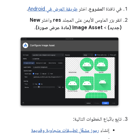
في نافذة
المشروع
، اختَر
طريقة العرض في Android
.
انقر بزر الماوس الأيمن على المجلد
res
واختَر
New
(جديد)
>
Image Asset (مادة عرض صورة)
.
تابِع باتّباع الخطوات التالية:
إنشاء
رموز مشغّل تطبيقات متجاوبة وقديمة