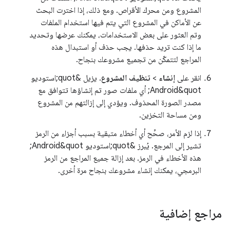
المشروع ومن محرك الأقراص. ومع ذلك، إذا اخترت البحث
عن الأماكن في المشروع التي يتم فيها استخدام الملفات
وتم العثور على بعض الاستخدامات، يمكنك عرضها وتحديد
ما إذا كنت تريد حذفها. يجب حذف أو استبدال هذه
المراجع لتتمكّن من تجميع مشروعك بنجاح.
انقر على
إنشاء
>
تنظيف المشروع
. يزيل &quot;استوديو
Android&quot; أي ملفات صور تم إنشاؤها تتوافق مع
مصدر الصورة المحذوف. ويؤدي إلى إزالتهم من المشروع
ومن مساحة التخزين.
إذا لزم الأمر، صحِّح أي أخطاء متبقية بسبب أجزاء من الرمز
تشير إلى المرجع. يُبرز &quot;استوديو Android&quot;
هذه الأخطاء في الرمز. بعد إزالة جميع المراجع من الرمز
البرمجي، يمكنك إنشاء مشروعك بنجاح مرة أخرى.
مراجع إضافية