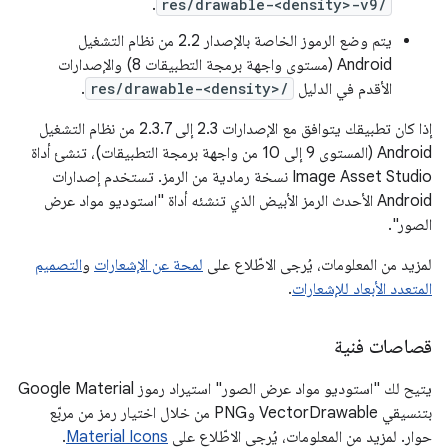
.
res/drawable-<density>-v9/
يتم وضع الرموز الخاصة بالإصدار 2.2 من نظام التشغيل
Android (مستوى واجهة برمجة التطبيقات 8) والإصدارات
الأقدم في الدليل
res/drawable-<density>/
.
إذا كان تطبيقك يتوافق مع الإصدارات 2.3 إلى 2.3.7 من نظام التشغيل
Android (المستوى 9 إلى 10 من واجهة برمجة التطبيقات)، تنشئ أداة
Image Asset Studio نسخة رمادية من الرمز. تستخدم إصدارات
Android الأحدث الرمز الأبيض الذي تنشئه أداة "استوديو مواد عرض
الصور".
لمزيد من المعلومات، يُرجى الاطّلاع على
لمحة عن الإشعارات
و
التصميم
المتعدد الأبعاد للإشعارات
.
قصاصات فنية
يتيح لك "استوديو مواد عرض الصور" استيراد رموز Google Material
بتنسيقي VectorDrawable وPNG من خلال اختيار رمز من مربّع
حوار. لمزيد من المعلومات، يُرجى الاطّلاع على
Material Icons
.