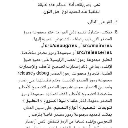
نص
. يتم إيقاف أداة التحكّم هذه لطبقة
الخلفية عند تحديد نوع أصل
اللون
.
انقر على
التالي
.
يمكنك اختياريًا تغيير دليل الموارد: اختَر مجموعة رموز
المصدر التي تريد إضافة مادة عرض الصورة إليها:
src/main/res
أو
src/debug/res
أو
src/release/res
أو مجموعة رموز مصدر مخصّصة.
تنطبق مجموعة رموز المصدر الرئيسية على جميع صيغ
الإنشاء، بما في ذلك إصدارات تصحيح الأخطاء والإصدارات
العلنية. تتجاوز مجموعتا رموز المصدر debug وrelease
مجموعة رموز المصدر الرئيسية ويتم تطبيقهما على إصدار
واحد من الإصدار. مجموعة رموز المصدر لتصحيح الأخطاء
مخصصة لتصحيح الأخطاء فقط. لتحديد مجموعة رموز
المصدر جديدة، اختَر
ملف
>
بنية المشروع
>
التطبيق
>
تنويعات التصميم
>
أنواع التصميم
. على سبيل المثال،
يمكنك تحديد مجموعة رموز مصدر خاصة بالإصدار
التجريبي وإنشاء نسخة من الرمز تتضمّن النص "إصدار
تجريبي" في أسفل يسار الشاشة. لمزيد من المعلومات،