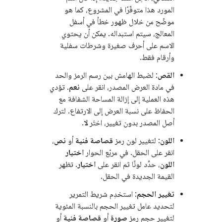
المورد هذا متوفّرًا في المشروع، كما هو
موضّح من خلال ظهور خطأ في أسفل
المعالج، سيتم استبداله. يمكن أن يحتوي
الاسم على أحرف صغيرة وشرطات سفلية
وأرقام فقط.
القص
: لضبط الهامش بين رسم الرمز والحد
في مادة العرض المصدر، انقر على
نعم
. تؤدي
هذه العملية إلى إزالة المساحة الشفافة مع
الحفاظ على نسبة العرض إلى الارتفاع. لترك
أصل المصدر بدون تغيير، اختَر
لا
.
اللون
: لتغيير لون رمز
قصاصة فنية
أو
نص
،
انقر على الحقل. في مربّع الحوار
اختيار
اللون
، حدِّد لونًا ثم انقر على
اختيار
. تظهر
القيمة الجديدة في الحقل.
تغيير الحجم
: استخدِم شريط التمرير
لتحديد عامل تغيير الحجم بالنسبة المئوية
لتغيير حجم رمز
صورة
أو
قصاصة فنية
أو