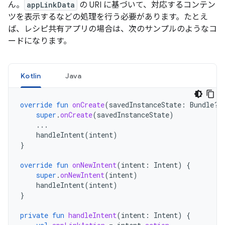
ん。
appLinkData
の URI に基づいて、対応するコンテン
ツを表示するなどの処理を行う必要があります。たとえ
ば、レシピ共有アプリの場合は、次のサンプルのようなコ
ードになります。
Kotlin
Java
override
fun
onCreate
(
savedInstanceState
:
Bundle?)
super
.
onCreate
(
savedInstanceState
)
...
handleIntent
(
intent
)
}
override
fun
onNewIntent
(
intent
:
Intent
)
{
super
.
onNewIntent
(
intent
)
handleIntent
(
intent
)
}
private
fun
handleIntent
(
intent
:
Intent
)
{