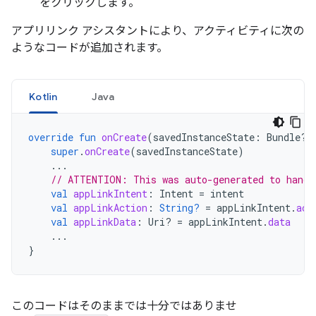
をクリックします。
アプリリンク アシスタントにより、アクティビティに次の
ようなコードが追加されます。
Kotlin
Java
override
fun
onCreate
(
savedInstanceState
:
Bundle?)
super
.
onCreate
(
savedInstanceState
)
...
// ATTENTION: This was auto-generated to handl
val
appLinkIntent
:
Intent
=
intent
val
appLinkAction
:
String?
=
appLinkIntent
.
act
val
appLinkData
:
Uri? 
=
appLinkIntent
.
data
...
}
このコードはそのままでは十分ではありませ