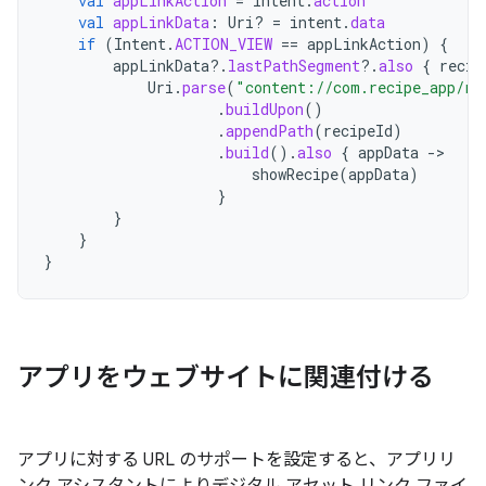
val
appLinkAction
=
intent
.
action
val
appLinkData
:
Uri? 
=
intent
.
data
if
(
Intent
.
ACTION_VIEW
==
appLinkAction
)
{
appLinkData
?.
lastPathSegment
?.
also
{
recip
Uri
.
parse
(
"content://com.recipe_app/re
.
buildUpon
()
.
appendPath
(
recipeId
)
.
build
().
also
{
appData
-
showRecipe
(
appData
)
}
}
}
}
アプリをウェブサイトに関連付ける
アプリに対する URL のサポートを設定すると、アプリリ