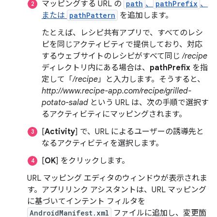
マッピングする URL の
path
、
pathPrefix
、
または
pathPattern
を追加します。
たとえば、レシピ共有アプリで、すべてのレシ
ピを同じアクティビティで提供しており、対応
するウェブサイトのレシピがすべて同じ
/recipe
ディレクトリ内にある場合は、
pathPrefix
を指
定して「
/recipe
」と入力します。そうすると、
http://www.recipe-app.com/recipe/grilled-
potato-salad
という URL は、次の手順で選択す
るアクティビティにマッピングされます。
[
Activity
] で、URL によるユーザーの誘導先と
なるアクティビティを選択します。
[
OK
] をクリックします。
URL マッピング エディタのウィンドウが表示されま
す。アプリリンク アシスタントは、URL マッピング
に基づいてインテント フィルタを
AndroidManifest.xml
ファイルに追加し、変更箇