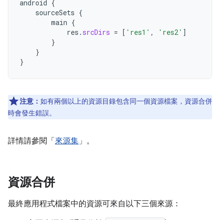
android
{
sourceSets
{
main
{
res
.
srcDirs
=
[
'res1'
,
'res2'
]
}
}
}
注意：
如有兩個以上的資源目錄包含同一個資源檔案，資源合併
時會發生錯誤。
詳情請參閱「
來源集
」。
資源合併
最終應用程式檔案中的資源可來自以下三個來源：