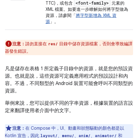
<font-family>
TTC)，或包含
元素的
XML 檔案。如要進一步瞭解如何將字型做為
資源，請參閱「
將字型新增為 XML 資
源
」。
注意：
請勿直接在
目錄中儲存資源檔案，否則會導致編譯
res/
器發生錯誤。
凡是儲存在表格 1 所定義子目錄中的資源，就是您的預設資
源。也就是說，這些資源可定義應用程式的預設設計和內
容。不過，不同類型的 Android 裝置可能會呼叫不同類型的
資源。
舉例來說，您可以提供不同的字串資源，根據裝置的語言設
定來翻譯使用者介面中的文字。
注意：
在 Compose 中，UI、動畫和狀態驅動的顏色都是以
Kotlin 宣告，因此
、
、
、
和
layout/
menu/
anim/
animator/