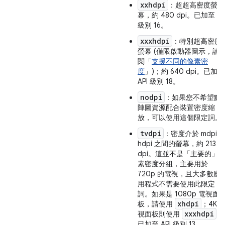
xxhdpi
：超超高密度螢
幕，約 480 dpi。已加至 AP
級別 16。
xxxhdpi
：特別超高密度
螢幕 (僅限啟動器圖示，請
閱「
支援不同的像素密
度
」)；約 640 dpi。已加至
API 級別 18。
nodpi
：如果您不希望點
陣圖資源配合裝置密度縮
放，可以使用這個限定詞。
tvdpi
：密度介於 mdpi 
hdpi 之間的螢幕，約 213
dpi。這並不是「主要的」
素密度分組，主要用於
720p 的電視，且大多數應
用程式不需要使用此限定
詞。如果是 1080p 電視面
xhdpi
板，請使用
；4K 
xxxhdpi
視面板則使用
。
已加至 API 級別 13。