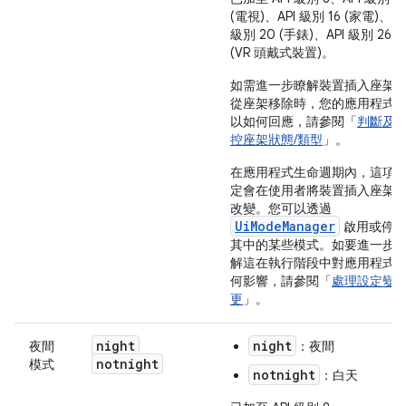
(電視)、API 級別 16 (家電)、AP
級別 20 (手錶)、API 級別 26
(VR 頭戴式裝置)。
如需進一步瞭解裝置插入座架
從座架移除時，您的應用程式
以如何回應，請參閱「
判斷及
控座架狀態/類型
」。
在應用程式生命週期內，這項
定會在使用者將裝置插入座架
改變。您可以透過
UiModeManager
啟用或停
其中的某些模式。如要進一步
解這在執行階段中對應用程式
何影響，請參閱「
處理設定變
更
」。
night
night
夜間
：夜間
notnight
模式
notnight
：白天