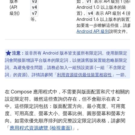
v3
v1
版本
如，
表示 API 級別 1 (搭載
v4
(API
Android 1.0 以上版本的裝
v7
v4
級別)
置)，
表示 API 級別 4 (搭
等。
Android 1.6 以上版本的裝置)
如要進一步瞭解這些值，請參
Android API 級別
說明文件。
注意：
並非所有 Android 版本皆支援所有限定詞。使用新限定
詞會間接新增該平台版本的限定詞，以便讓舊版裝置能忽略新限定
詞。為避免發生問題，請務必加入一組預設資源 (一組「不含限定
詞」
的資源)。詳情請參閱「
利用資源提供最佳裝置相容性
」一節。
在 Compose 應用程式中，不需要與版面配置和尺寸相關的
設定限定符。雖然這些查詢仍存在，但不會顯示在表 2
中。這些限定詞包括：版面配置方向、最小寬度、可用寬
度、可用高度、螢幕大小、螢幕比例、圓形螢幕和螢幕方
向。如需依優先順序排列的完整設定限定詞表格，請參閱
「
應用程式資源總覽 (檢視畫面)
」。