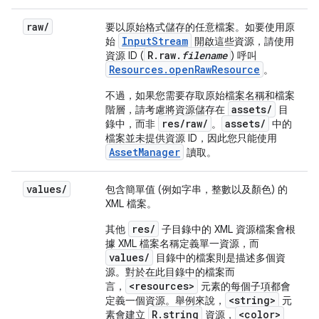
raw
/
要以原始格式儲存的任意檔案。如要使用原
InputStream
始
開啟這些資源，請使用
R.raw.
filename
資源 ID (
) 呼叫
Resources.openRawResource
。
不過，如果您需要存取原始檔案名稱和檔案
assets/
階層，請考慮將資源儲存在
目
res/raw/
assets/
錄中，而非
。
中的
檔案並未提供資源 ID，因此您只能使用
AssetManager
讀取。
values
/
包含簡單值 (例如字串，整數以及顏色) 的
XML 檔案。
res/
其他
子目錄中的 XML 資源檔案會根
據 XML 檔案名稱定義單一資源，而
values/
目錄中的檔案則是描述多個資
源。對於在此目錄中的檔案而
<resources>
言，
元素的每個子項都會
<string>
定義一個資源。舉例來說，
元
R.string
<color>
素會建立
資源，