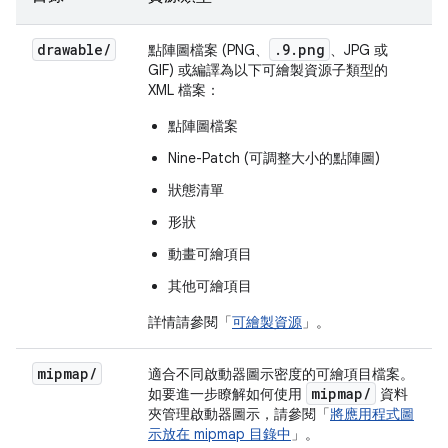
drawable
/
.9.png
點陣圖檔案 (PNG、
、JPG 或
GIF) 或編譯為以下可繪製資源子類型的
XML 檔案：
點陣圖檔案
Nine-Patch (可調整大小的點陣圖)
狀態清單
形狀
動畫可繪項目
其他可繪項目
詳情請參閱「
可繪製資源
」。
mipmap
/
適合不同啟動器圖示密度的可繪項目檔案。
mipmap
/
如要進一步瞭解如何使用
資料
夾管理啟動器圖示，請參閱「
將應用程式圖
示放在 mipmap 目錄中
」。