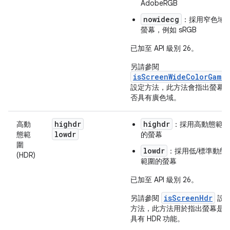
AdobeRGB
nowidecg
：採用窄色域
螢幕，例如 sRGB
已加至 API 級別 26。
另請參閱
isScreenWideColorGamut
設定方法，此方法會指出螢幕
否具有廣色域。
highdr
highdr
高動
：採用高動態範圍
lowdr
態範
的螢幕
圍
lowdr
：採用低/標準動態
(HDR)
範圍的螢幕
已加至 API 級別 26。
isScreenHdr
另請參閱
設
方法，此方法用於指出螢幕是
具有 HDR 功能。