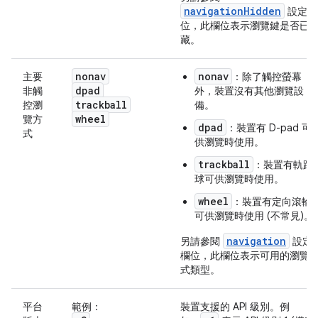
navigationHidden
設定欄
位，此欄位表示瀏覽鍵是否已
藏。
nonav
nonav
主要
：除了觸控螢幕
dpad
非觸
外，裝置沒有其他瀏覽設
trackball
控瀏
備。
wheel
覽方
dpad
：裝置有 D-pad 可
式
供瀏覽時使用。
trackball
：裝置有軌跡
球可供瀏覽時使用。
wheel
：裝置有定向滾輪
可供瀏覽時使用 (不常見)。
navigation
另請參閱
設定
欄位，此欄位表示可用的瀏覽
式類型。
平台
範例：
裝置支援的 API 級別。例