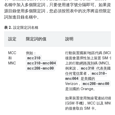
名稱中加入多個限定詞，只要使用連字號分隔即可。如果資
源目錄使用多個限定詞，您必須按照表中的次序將這些限定
詞加進目錄名稱中。
表 2.
設定限定詞名稱
設定
限定詞的值
說明
MCC
例如：
行動裝置國家/地區代碼 (MCC)
mcc310
和
後面會選擇性加上裝置 SIM 卡
mcc310-mnc004
MNC
上的行動網路識別碼 (MNC)。
mcc208-mnc00
mcc310
例來說，
代表美國的
mcc310-
任何電信業者，
mnc004
是美國的
mcc208-mnc00
Verizon，
則
是法國的 Orange。
如果裝置使用無線電連結功能
(GSM 手機)，MCC 以及 MNC
的值會取自 SIM 卡。