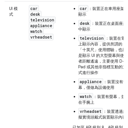
car
car
UI 模
：裝置正在車用座架
desk
式
顯示
television
desk
：裝置正在桌面座架
appliance
中顯示
watch
vrheadset
television
：裝置在電
上顯示內容，提供所謂的
「十英尺」使用體驗，也就
是顯示 UI 的大型螢幕與使用
者距離遙遠，主要使用 D-
Pad 或其他非指標互動的方
式進行操作
appliance
：裝置沒有螢
幕，僅做為設備使用
watch
：裝置有螢幕，並
在手腕上
vrheadset
：裝置透過虛
擬實境頭戴式裝置顯示內容
已加至 API 級別 8、API 級別 13