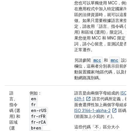
您也可以單獨使用 MCC，例如
在應用程式中加入特定國家/地
區的法律資源時，就可以這麼
做。如果只需要根據語言來指
定，請改用「語言、指令碼 (選
用) 和區域 (選用)」
限定詞。如
果您使用 MCC 和 MNC 限定
詞，請小心留意，並測試是否
正常運作。
mcc
mnc
另請參閱
和
設定
欄位，這兩者分別表示目前的
動裝置國家/地區代碼，以及行
動網路識別碼。
語
例如：
語言是由兩個字母組成的
ISO
en
言、
639-1
語言代碼所定義，後
fr
指令
面會選擇性加上兩個字母組成
en-r
US
碼 (選
ISO 3166-1-alpha-2
區碼
fr-r
FR
r
用) 和
(前面加上小寫的
)。
fr-r
CA
區域
這些代碼「不」區分大小
b+en
(選