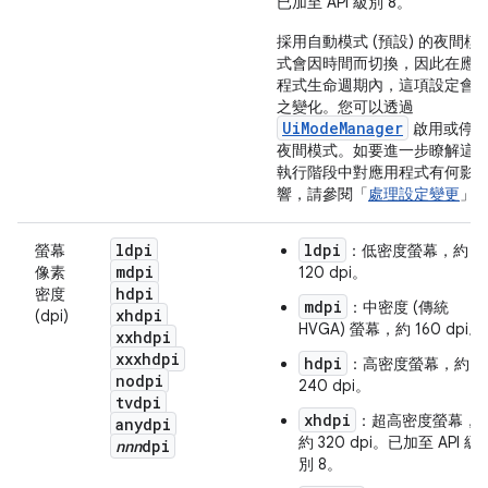
已加至 API 級別 8。
採用自動模式 (預設) 的夜間模
式會因時間而切換，因此在應
程式生命週期內，這項設定會
之變化。您可以透過
UiModeManager
啟用或停
夜間模式。如要進一步瞭解這
執行階段中對應用程式有何影
響，請參閱「
處理設定變更
」
ldpi
ldpi
螢幕
：低密度螢幕，約
mdpi
像素
120 dpi。
hdpi
密度
mdpi
：中密度 (傳統
xhdpi
(dpi)
HVGA) 螢幕，約 160 dpi。
xxhdpi
xxxhdpi
hdpi
：高密度螢幕，約
nodpi
240 dpi。
tvdpi
xhdpi
：超高密度螢幕，
anydpi
約 320 dpi。已加至 API 級
nnn
dpi
別 8。