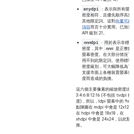
anydpi
：表示與所有螢幕
密度相符，且優先順序高於
其他限定詞。這對
向量可繪
項目
而言十分實用。已加至
API 級別 21。
nnn
dpi
：用於表示非標準
nnn
密度，其中
是正整數
螢幕密度。在大部分情況下
用不到此限定詞。使用標準
密度級別，可大幅降低為了
支援市面上各種裝置螢幕密
度而造成的負擔。
這六個主要像素的縮放密度比
3:4:6:8:12:16 (不包括 tvdpi 密
度)，所以，ldpi 螢幕中的 9x9
點陣圖在 mdpi 中會是 12x12，
在 hdpi 中會是 18x18，在
xhdpi 中會是 24x24，以此類
推。