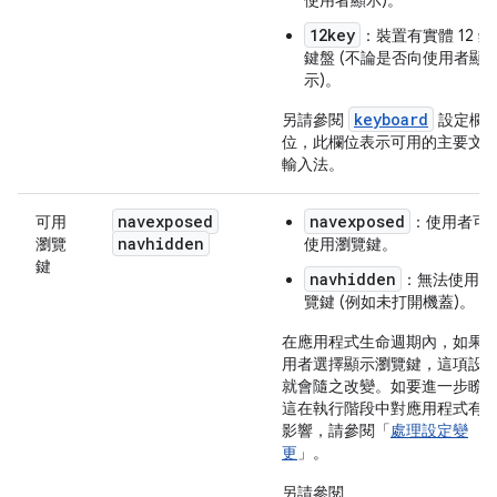
使用者顯示)。
12key
：裝置有實體 12 鍵
鍵盤 (不論是否向使用者顯
示)。
keyboard
另請參閱
設定欄
位，此欄位表示可用的主要文
輸入法。
navexposed
navexposed
可用
：使用者可
navhidden
瀏覽
使用瀏覽鍵。
鍵
navhidden
：無法使用瀏
覽鍵 (例如未打開機蓋)。
在應用程式生命週期內，如果
用者選擇顯示瀏覽鍵，這項設
就會隨之改變。如要進一步瞭
這在執行階段中對應用程式有
影響，請參閱「
處理設定變
更
」。
另請參閱