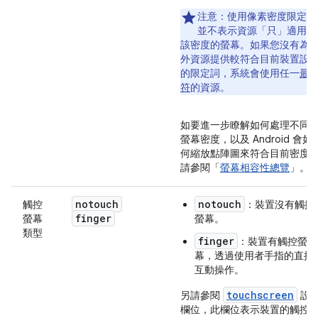
注意：
使用像素密度限定詞
並不表示資源「只」
適用於
該密度的螢幕。如果您沒有為
外資源提供較符合目前裝置設
的限定詞，系統會使用任一
最
符
的資源。
如要進一步瞭解如何處理不同
螢幕密度，以及 Android 會如
何縮放點陣圖來符合目前密度
請參閱「
螢幕相容性總覽
」。
notouch
notouch
觸控
：裝置沒有觸控
finger
螢幕
螢幕。
類型
finger
：裝置有觸控螢
幕，透過使用者手指的直接
互動操作。
touchscreen
另請參閱
設
欄位，此欄位表示裝置的觸控