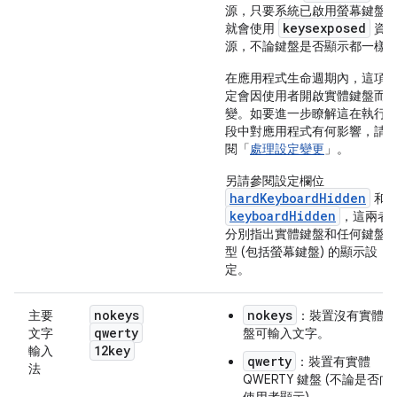
源，只要系統已啟用螢幕鍵盤
keysexposed
就會使用
資
源，不論鍵盤是否顯示都一樣
在應用程式生命週期內，這項
定會因使用者開啟實體鍵盤而
變。如要進一步瞭解這在執行
段中對應用程式有何影響，請
閱「
處理設定變更
」。
另請參閱設定欄位
hardKeyboardHidden
和
keyboardHidden
，這兩者
分別指出實體鍵盤和任何鍵盤
型 (包括螢幕鍵盤) 的顯示設
定。
nokeys
nokeys
主要
：裝置沒有實體鍵
qwerty
文字
盤可輸入文字。
12key
輸入
qwerty
：裝置有實體
法
QWERTY 鍵盤 (不論是否向