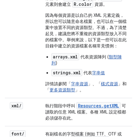
R.color
元素則會建立
資源。
因為每個資源是以自己的 XML 元素定義，
所以您可以隨意命名檔案，也可以在一個檔
案中放置不同的資源類型。不過，為了清楚
起見，建議您將不重複的資源類型放入不同
的檔案中。舉例來說，以下是一些可以在此
目錄中建立的資源檔案名稱常見慣例：
arrays.xml
代表資源陣列 (
類型陣
列
)
strings.xml
代表
字串值
詳情請參閱「
字串資源
」、「
樣式資源
」和
「
更多資源類型
」。
xml
/
Resources
.
get
XML
執行階段中呼叫
可
讀取的任意 XML 檔案。各種 XML 設定檔都
必須儲存在此。
font
/
有副檔名的字型檔案 (例如 TTF、OTF 或