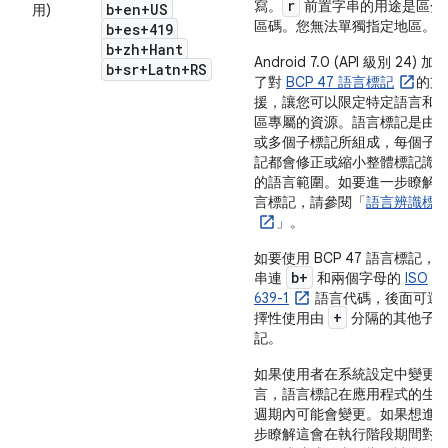
r
寫
。
前置字串的用途是區分
b+en+US
用)
區碼。您無法單獨指定地區。
b+es+419
b+zh+Hant
Android 7.0 (API 級別 24) 加
b+sr+Latn+RS
了對
BCP 47 語言標記
的支
援，讓您可以限定特定語言和
區專屬的資源。語言標記是由
或多個子標記所組成，每個子
記都會修正或縮小整體標記識
的語言範圍。如要進一步瞭解
言標記，請參閱「
語言辨識標
」。
如要使用 BCP 47 語言標記，
b+
串連
和兩個字母的
ISO
639-1
語言代碼，後面可選
+
擇性使用由
分隔的其他子
記。
如果使用者在系統設定中變更
言，語言標記在應用程式的生
週期內可能會變更。如果想進
步瞭解這會在執行階段期間對