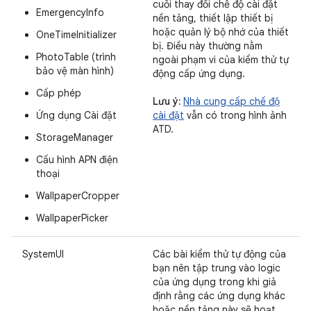
cuối thay đổi chế độ cài đặt
EmergencyInfo
nền tảng, thiết lập thiết bị
hoặc quản lý bộ nhớ của thiết
OneTimeInitializer
bị. Điều này thường nằm
PhotoTable (trình
ngoài phạm vi của kiểm thử tự
bảo vệ màn hình)
động cấp ứng dụng.
Cấp phép
Lưu ý:
Nhà cung cấp chế độ
Ứng dụng Cài đặt
cài đặt
vẫn có trong hình ảnh
ATD.
StorageManager
Cấu hình APN điện
thoại
WallpaperCropper
WallpaperPicker
SystemUI
Các bài kiểm thử tự động của
bạn nên tập trung vào logic
của ứng dụng trong khi giả
định rằng các ứng dụng khác
hoặc nền tảng này sẽ hoạt