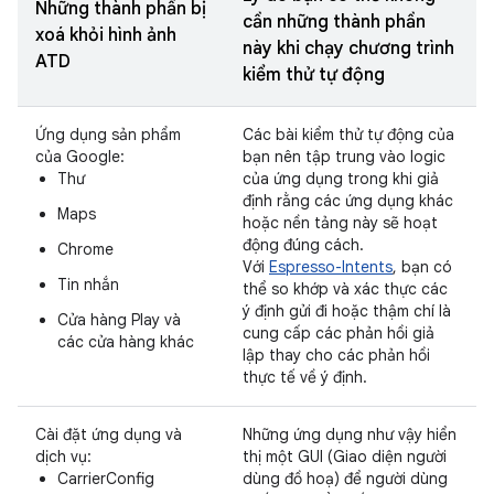
Những thành phần bị
cần những thành phần
xoá khỏi hình ảnh
này khi chạy chương trình
ATD
kiểm thử tự động
Ứng dụng sản phẩm
Các bài kiểm thử tự động của
của Google:
bạn nên tập trung vào logic
Thư
của ứng dụng trong khi giả
định rằng các ứng dụng khác
Maps
hoặc nền tảng này sẽ hoạt
động đúng cách.
Chrome
Với
Espresso-Intents
, bạn có
Tin nhắn
thể so khớp và xác thực các
ý định gửi đi hoặc thậm chí là
Cửa hàng Play và
cung cấp các phản hồi giả
các cửa hàng khác
lập thay cho các phản hồi
thực tế về ý định.
Cài đặt ứng dụng và
Những ứng dụng như vậy hiển
dịch vụ:
thị một GUI (Giao diện người
CarrierConfig
dùng đồ hoạ) để người dùng