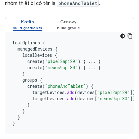
nhóm thiết bị có tên là
phoneAndTablet
.
Kotlin
Groovy
testOptions
{
managedDevices
{
localDevices
{
create
(
"pixel2api29"
)
{
...
}
create
(
"nexus9api30"
)
{
...
}
}
groups
{
create
(
"phoneAndTablet"
)
{
targetDevices
.
add
(
devices
[
"pixel2api29"
]
)
targetDevices
.
add
(
devices
[
"nexus9api30"
]
)
}
}
}
}