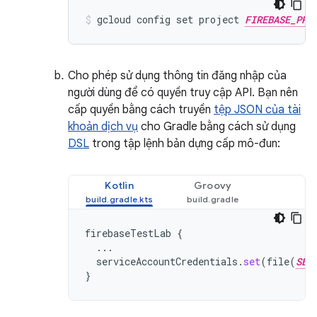
gcloud config set project 
FIREBASE_PRO
Cho phép sử dụng thông tin đăng nhập của
người dùng để có quyền truy cập API. Bạn nên
cấp quyền bằng cách truyền
tệp JSON của tài
khoản dịch vụ
cho Gradle bằng cách sử dụng
DSL
trong tập lệnh bản dựng cấp mô-đun:
Kotlin
Groovy
firebaseTestLab
{
...
serviceAccountCredentials
.
set
(
file
(
SER
}