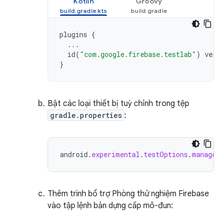
Kotlin
Groovy
plugins
{
...
id
(
"com.google.firebase.testlab"
)
vers
}
Bật các loại thiết bị tuỳ chỉnh trong tệp
gradle.properties
:
android
.
experimental
.
testOptions
.
managed
Thêm trình bổ trợ Phòng thử nghiệm Firebase
vào tập lệnh bản dựng cấp mô-đun: