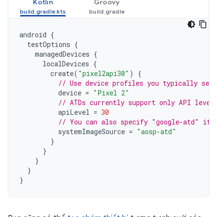
Kotlin
Groovy
android
{
testOptions
{
managedDevices
{
localDevices
{
create
(
"pixel2api30"
)
{
// Use device profiles you typically see 
device
=
"Pixel 2"
// ATDs currently support only API level
apiLevel
=
30
// You can also specify "google-atd" if 
systemImageSource
=
"aosp-atd"
}
}
}
}
}