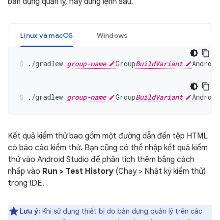
bản dựng quản lý, hãy dùng lệnh sau.
Linux và macOS
Windows
./gradlew 
group-name
Group
BuildVariant
./gradlew 
group-name
Group
BuildVariant
Kết quả kiểm thử bao gồm một đường dẫn đến tệp HTML
có báo cáo kiểm thử. Bạn cũng có thể nhập kết quả kiểm
thử vào Android Studio để phân tích thêm bằng cách
nhấp vào
Run > Test History
(Chạy > Nhật ký kiểm thử)
trong IDE.
Lưu ý:
Khi sử dụng thiết bị do bản dựng quản lý trên các