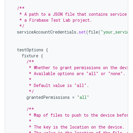
/**
   * A path to a JSON file that contains service a
   * a Firebase Test Lab project.
   */
serviceAccountCredentials
.
set
(
file
(
"your_service
testOptions
{
fixture
{
/**
       * Whether to grant permissions on the devic
       * Available options are "all" or "none".
       *
       * Default value is "all".
       */
grantedPermissions
=
"all"
/**
       * Map of files to push to the device before
       *
       * The key is the location on the device.
       * The value is the location of the file, ei