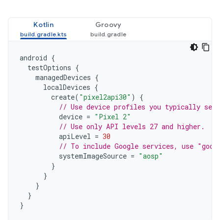
Kotlin
Groovy
android
{
testOptions
{
managedDevices
{
localDevices
{
create
(
"pixel2api30"
)
{
// Use device profiles you typically see 
device
=
"Pixel 2"
// Use only API levels 27 and higher.
apiLevel
=
30
// To include Google services, use "goog
systemImageSource
=
"aosp"
}
}
}
}
}