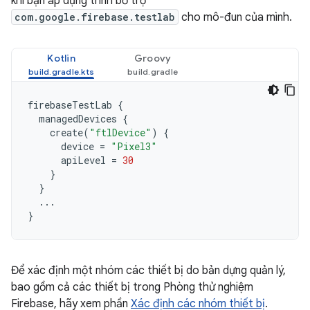
khi bạn áp dụng trình bổ trợ
com.google.firebase.testlab
cho mô-đun của mình.
Kotlin
Groovy
firebaseTestLab
{
managedDevices
{
create
(
"ftlDevice"
)
{
device
=
"Pixel3"
apiLevel
=
30
}
}
...
}
Để xác định một nhóm các thiết bị do bản dựng quản lý,
bao gồm cả các thiết bị trong Phòng thử nghiệm
Firebase, hãy xem phần
Xác định các nhóm thiết bị
.