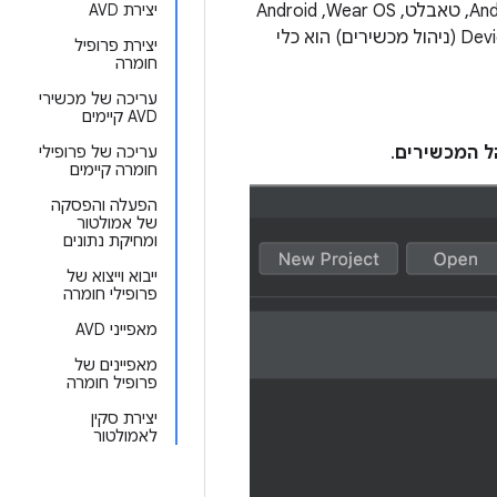
מכשיר אנדרואיד וירטואלי (AVD) הוא הגדרה שמגדירה את המאפיינים של טלפון Android, טאבלט, Wear OS,‏ Android
יצירת AVD
. הכלי Device Manager (ניהול מכשירים) הוא כלי
יצירת פרופיל
חומרה
עריכה של מכשירי
AVD קיימים
ל המכשירים
.
עריכה של פרופילי
חומרה קיימים
הפעלה והפסקה
של אמולטור
ומחיקת נתונים
ייבוא וייצוא של
פרופילי חומרה
מאפייני AVD
מאפיינים של
פרופיל חומרה
יצירת סקין
לאמולטור