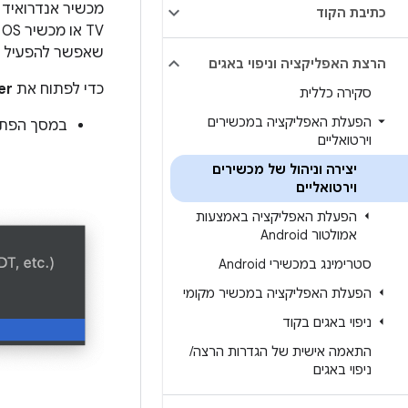
כתיבת הקוד
TV או מכשיר Automotive OS שרוצים לדמות ב
שאפשר להפעיל מ-Android Studio. הוא עוזר ליצור ולנהל מכש
הרצת האפליקציה וניפוי באגים
כדי לפתוח את
er
סקירה כללית
הפעלת האפליקציה במכשירים
במסך הפתיחה של roid Studio
וירטואליים
יצירה וניהול של מכשירים
וירטואליים
הפעלת האפליקציה באמצעות
אמולטור Android
סטרימינג במכשירי Android
הפעלת האפליקציה במכשיר מקומי
ניפוי באגים בקוד
התאמה אישית של הגדרות הרצה
/
ניפוי באגים